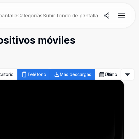
antalla
Categorías
Subir fondo de pantalla
ositivos móviles
critorio
Teléfono
Más descargas
Último