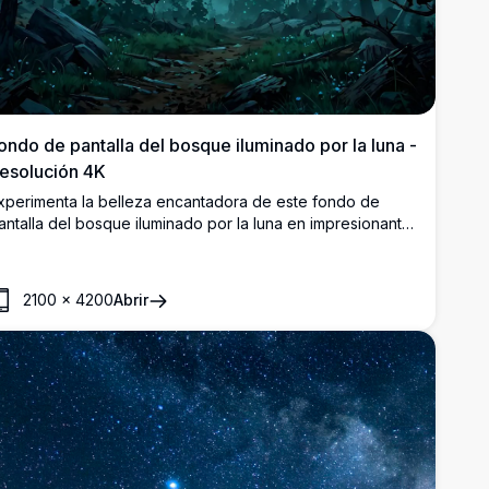
ondo de pantalla del bosque iluminado por la luna -
esolución 4K
xperimenta la belleza encantadora de este fondo de
antalla del bosque iluminado por la luna en impresionante
esolución 4K. Presentando una escena impresionante de
na luna llena brillando a través de densos pinos bajo un
ielo estrellado, esta imagen de alta calidad es perfecta
2100
×
4200
Abrir
ara pantallas de escritorio o móviles. Sumérgete en la
tmósfera serena y mística con visuales nítidos y
etallados.