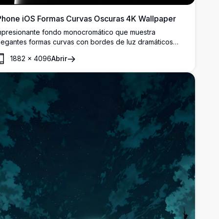
Phone iOS Formas Curvas Oscuras 4K Wallpaper
mpresionante fondo monocromático que muestra
legantes formas curvas con bordes de luz dramáticos
obre fondo negro profundo. Presenta degradados
1882
×
4096
Abrir
uaves y formas geométricas sofisticadas creando una
stética minimalista premium. Fondo perfecto de ultra alta
esolución para dispositivos iPhone e iOS con atractivo
rtístico moderno.