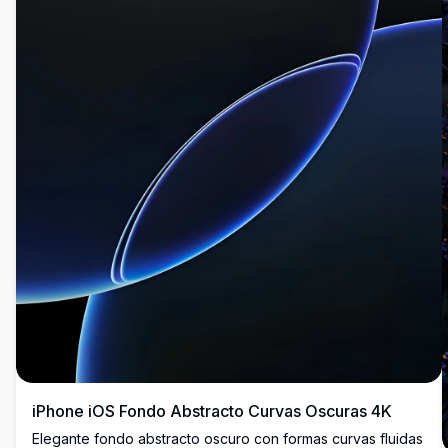
iPhone iOS Fondo Abstracto Curvas Oscuras 4K
Elegante fondo abstracto oscuro con formas curvas fluidas