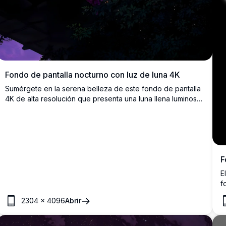
Fondo de pantalla nocturno con luz de luna 4K
Sumérgete en la serena belleza de este fondo de pantalla
4K de alta resolución que presenta una luna llena luminosa
enmarcada por las ramas de los árboles en silueta. El cielo
púrpura vívido y los detalles sutiles lo convierten en un
fondo cautivador para cualquier dispositivo, ofreciendo
una atmósfera tranquila y encantadora.
F
E
f
i
2304
×
4096
Abrir
c
a