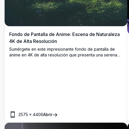
Fondo de Pantalla de Anime: Escena de Naturaleza
4K de Alta Resolución
Sumérgete en este impresionante fondo de pantalla de
anime en 4K de alta resolución que presenta una serena
escena natural. Un lago tranquilo se encuentra entre
montañas verdes exuberantes, enmarcado por árboles
imponentes y un sol radiante que lanza rayos dorados. Un
banco de madera invita a la contemplación pacífica,
fusionando colores vibrantes y arte detallado. Perfecto
para realzar tu pantalla de escritorio o móvil con sus
visuales impresionantes y de alta calidad.
2575
×
4406
Abrir