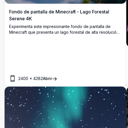
Fondo de pantalla de Minecraft - Lago Forestal
Serene 4K
Experimenta este impresionante fondo de pantalla de
Minecraft que presenta un lago forestal de alta resolución
4K al amanecer. Árboles verdes exuberantes y flora
vibrante enmarcan el agua resplandeciente, reflejando la
luz dorada del sol. Perfecto para jugadores, este paisaje
detallado mejora tu pantalla de escritorio o móvil con su
encanto inmersivo y cuadrado.
2400
×
4282
Abrir