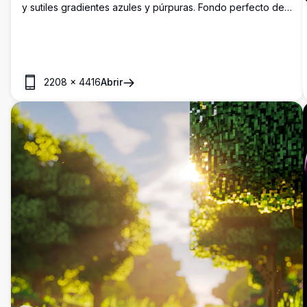
y sutiles gradientes azules y púrpuras. Fondo perfecto de
alta resolución para dispositivos iPhone e iOS, creando una
estética minimalista moderna con formas orgánicas suaves
y efectos de iluminación sofisticados.
2208
×
4416
Abrir