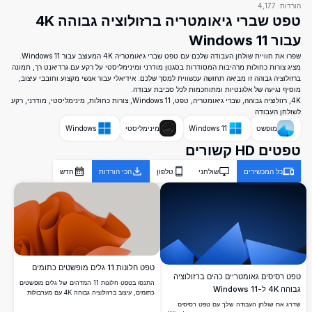
הורדות:
4,177
טפט שברי גיאומטריה ברזולוציה גבוהה 4K
עבור Windows 11
שפרו את חוויית שולחן העבודה שלכם עם טפט שברי גיאומטריה 4K המעוצב עבור Windows 11.
מציג צורות כחולות מרהיבות המסודרות בסגנון מודרני ומינימליסטי על רקע עם גרדיאנט רך, תמונה
ברזולוציה גבוהה זו מביאה תחושה עכשווית למסך שלכם. אידיאלי עבור אנשי מקצוע וחובבי עיצוב,
מוסיף נגיעה של אלגנטיות ומתוחכמות לכל סביבת עבודה.
4K, רזולוציה גבוהה, שברי גיאומטריה, טפט, Windows 11, צורות כחולות, מינימליסטי, מודרני, רקע
לשולחן העבודה
מופשט
Windows 11
מינימליסטי
Windows
טפטים HD קשורים
כל המכשירים
שולחני
טלפון
הכי הורדות
חדש
טפט חלונות 11 גלים מופשטים כתומים
טפט רסיסים גאומטריים כהים ברזולוציה
התנסו בטפט חלונות 11 המדהים של גלים מופשטים
גבוהה 4K ל-Windows 11
כתומים, עיצוב ברזולוציה גבוהה 4K עם מערבולות
וגלים כתומים תוססים. מושלם לשיפור שולחן
שדרג את שולחן העבודה שלך עם טפט רסיסים
העבודה או הרקע של חלונות 11 שלכם, טפט איכותי