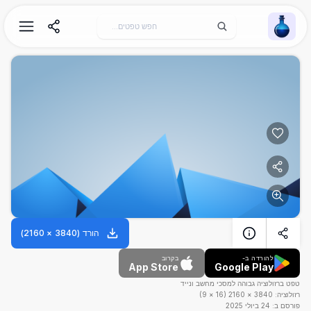
Wallpaper Alchemy
הורד
(
3840
×
2160
)
להורדה ב-
בקרוב
App Store
Google Play
טפט ברזולוציה גבוהה למסכי מחשב ונייד
רזולוציה:
3840
×
2160
(
16
×
9
)
פורסם ב:
24 ביולי 2025