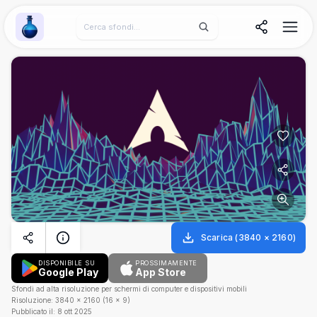
Wallpaper Alchemy
Scarica
(
3840
×
2160
)
DISPONIBILE SU
PROSSIMAMENTE
Google Play
App Store
Sfondi ad alta risoluzione per schermi di computer e dispositivi mobili
Risoluzione:
3840
×
2160
(
16
×
9
)
Pubblicato il:
8 ott 2025