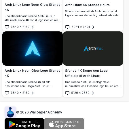
Arch Linux Logo Neon Glow Sfondo
Arch Linux 4K Sfondo Scuro
4K
Sfondo moderno 4K di Arch Linux con il
logo iconico e elementi gradient vibranti
Uno straordinario sfondo Arch Linux in
su uno sfondo viola scuro. Design
alta risoluzione 4K con il logo iconico reso
geometrico ad alta risoluzione con cerchi
in vivace luce neon ciano su uno sfondo
3840
×
2160
6024
×
3401
e forme colorate, perfetto per sfondi
nero profondo, perfetto per desktop a tema
Apri
Apri
desktop e mobile.
scuro e appassionati di Linux.
Arch Linux Neon Glow Logo Sfondo
Sfondo 4K Scuro con Logo
4K
Ufficiale di Arch Linux
Uno straordinario sfondo 4K ad alta
Uno sfondo Arch Linux elegante e
risoluzione con il logo Arch Linux,
minimalista con l'iconico logo blu ad arco
caratterizzato da un effetto neon ciano
su uno sfondo scuro profondo. Perfetto per
3840
×
2160
5120
×
2880
luminoso su uno sfondo scuro profondo.
sviluppatori e appassionati di Linux che
Apri
Apri
Perfetto per la personalizzazione del
cercano un'estetica desktop 4K pulita e
desktop con un'estetica elegante ispirata
professionale.
al cyberpunk.
©
2026
Wallpaper Alchemy
DISPONIBILE SU
PROSSIMAMENTE
Google Play
App Store