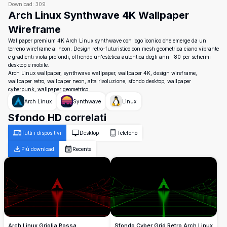
Download:
309
Arch Linux Synthwave 4K Wallpaper
Wireframe
Wallpaper premium 4K Arch Linux synthwave con logo iconico che emerge da un
terreno wireframe al neon. Design retro-futuristico con mesh geometrica ciano vibrante
e gradienti viola profondi, offrendo un'estetica autentica degli anni '80 per schermi
desktop e mobile.
Arch Linux wallpaper, synthwave wallpaper, wallpaper 4K, design wireframe,
wallpaper retro, wallpaper neon, alta risoluzione, sfondo desktop, wallpaper
cyberpunk, wallpaper geometrico
Arch Linux
Synthwave
Linux
Sfondo HD correlati
Tutti i dispositivi
Desktop
Telefono
Più download
Recente
Arch Linux Griglia Rossa
Sfondo Cyber Grid Retro Arch Linux