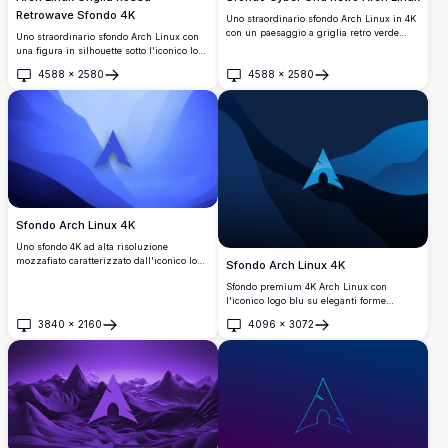
Retrowave Sfondo 4K
Uno straordinario sfondo Arch Linux in 4K
con un paesaggio a griglia retro verde
Uno straordinario sfondo Arch Linux con
neon e il leggendario logo Arch Linux
una figura in silhouette sotto l'iconico logo
illuminato su uno sfondo cyberpunk
triangolare, ambientato su una griglia
4588
×
2580
4588
×
2580
scuro, perfetto per la personalizzazione
neon rossa retrowave scura. Perfetto per
Apri
Apri
del desktop.
gli appassionati di desktop che cercano
un'estetica cyberpunk ad alta risoluzione.
Sfondo Arch Linux 4K
Uno sfondo 4K ad alta risoluzione
mozzafiato caratterizzato dall'iconico logo
Sfondo Arch Linux 4K
di Arch Linux. Il design presenta una
Sfondo premium 4K Arch Linux con
gradazione blu serena con forme astratte,
l'iconico logo blu su eleganti forme
rendendolo perfetto per gli appassionati di
astratte fluide in tonalità blu navy
Linux che apprezzano sfondi desktop
3840
×
2160
4096
×
3072
profondo e blu. Perfetto sfondo desktop
Apri
Apri
minimalisti ed eleganti.
ultra alta definizione per sviluppatori e
appassionati di Linux che cercano
un'estetica moderna e professionale.