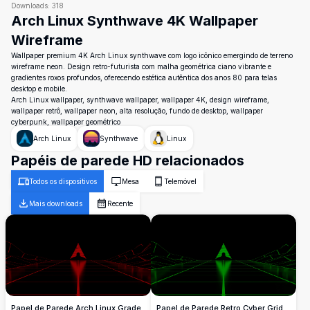
Downloads:
318
Arch Linux Synthwave 4K Wallpaper
Wireframe
Wallpaper premium 4K Arch Linux synthwave com logo icônico emergindo de terreno
wireframe neon. Design retro-futurista com malha geométrica ciano vibrante e
gradientes roxos profundos, oferecendo estética autêntica dos anos 80 para telas
desktop e mobile.
Arch Linux wallpaper, synthwave wallpaper, wallpaper 4K, design wireframe,
wallpaper retrô, wallpaper neon, alta resolução, fundo de desktop, wallpaper
cyberpunk, wallpaper geométrico
Arch Linux
Synthwave
Linux
Papéis de parede HD relacionados
Todos os dispositivos
Mesa
Telemóvel
Mais downloads
Recente
Papel de Parede Arch Linux Grade
Papel de Parede Retro Cyber Grid