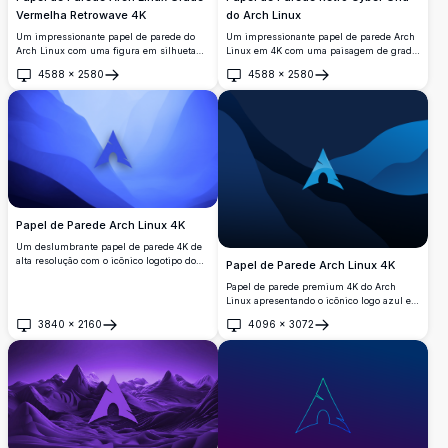
Vermelha Retrowave 4K
do Arch Linux
Um impressionante papel de parede do
Um impressionante papel de parede Arch
Arch Linux com uma figura em silhueta
Linux em 4K com uma paisagem de grade
sob o icônico logotipo triangular,
retrô em verde neon e o icônico logotipo
4588
×
2580
4588
×
2580
ambientado em uma grade neon vermelha
do Arch Linux brilhando contra um fundo
Abrir
Abrir
retrowave escura. Perfeito para entusiastas
cyberpunk escuro, perfeito para
de desktop que buscam uma estética de
personalização do desktop.
alta resolução inspirada no cyberpunk.
Papel de Parede Arch Linux 4K
Um deslumbrante papel de parede 4K de
alta resolução com o icônico logotipo do
Papel de Parede Arch Linux 4K
Arch Linux. O design exibe um gradiente
Papel de parede premium 4K do Arch
azul sereno com formas abstratas,
Linux apresentando o icônico logo azul em
tornando-o perfeito para entusiastas do
elegantes formas abstratas fluidas em tons
Linux que apreciam fundos de tela
3840
×
2160
4096
×
3072
azul marinho profundo e azul. Plano de
Abrir
Abrir
minimalistas e elegantes.
fundo de desktop perfeito em ultra alta
definição para desenvolvedores e
entusiastas Linux que buscam estética
moderna e profissional.