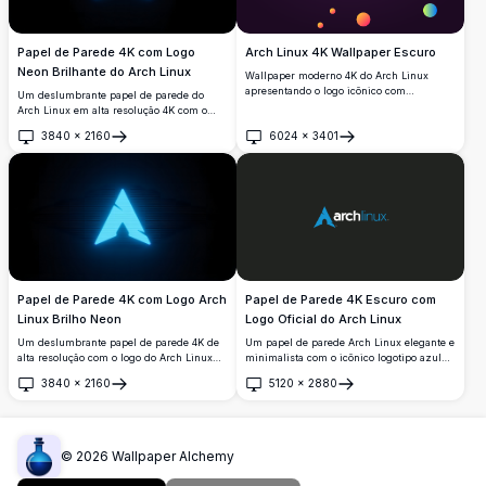
Papel de Parede 4K com Logo
Arch Linux 4K Wallpaper Escuro
Neon Brilhante do Arch Linux
Wallpaper moderno 4K do Arch Linux
apresentando o logo icônico com
Um deslumbrante papel de parede do
elementos de gradiente vibrantes em um
Arch Linux em alta resolução 4K com o
fundo roxo escuro. Design geométrico de
icônico logo renderizado em vibrante luz
3840
×
2160
6024
×
3401
alta resolução com círculos e formas
neon ciano sobre um fundo preto
Abrir
Abrir
coloridas, perfeito para fundos de desktop
profundo, perfeito para desktops com tema
e mobile.
escuro e entusiastas do Linux.
Papel de Parede 4K com Logo Arch
Papel de Parede 4K Escuro com
Linux Brilho Neon
Logo Oficial do Arch Linux
Um deslumbrante papel de parede 4K de
Um papel de parede Arch Linux elegante e
alta resolução com o logo do Arch Linux
minimalista com o icônico logotipo azul
apresentando um brilhante efeito neon
do arco em um fundo escuro profundo.
3840
×
2160
5120
×
2880
ciano em um fundo escuro profundo.
Perfeito para desenvolvedores e
Abrir
Abrir
Perfeito para personalização do desktop
entusiastas de Linux que buscam uma
com uma estética elegante inspirada no
estética de desktop 4K limpa e
cyberpunk.
profissional.
©
2026
Wallpaper Alchemy