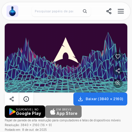
Wallpaper Alchemy
Baixar
(
3840
×
2160
)
DISPONÍVEL NO
EM BREVE
Google Play
App Store
Papel de parede de alta resolução para computadores e telas de dispositivos móveis
Resolução:
3840
×
2160
(
16
×
9
)
Postado em:
8 de out. de 2025