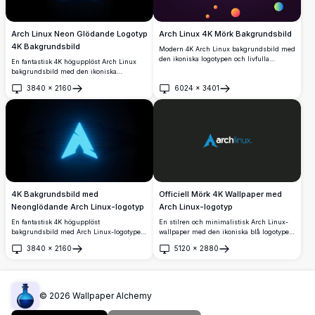
Arch Linux Neon Glödande Logotyp
Arch Linux 4K Mörk Bakgrundsbild
4K Bakgrundsbild
Modern 4K Arch Linux bakgrundsbild med
den ikoniska logotypen och livfulla
En fantastisk 4K högupplöst Arch Linux
gradientelement på en mörklila bakgrund.
bakgrundsbild med den ikoniska
Högupplöst geometrisk design med
logotypen återgiven i livligt cyan neonljus
3840
×
2160
6024
×
3401
färgglada cirklar och former, perfekt för
mot en djupt svart bakgrund, perfekt för
Öppna
Öppna
skrivbords- och mobilbakgrunder.
mörkt temade skrivbord och Linux-
entusiaster.
4K Bakgrundsbild med
Officiell Mörk 4K Wallpaper med
Neonglödande Arch Linux-logotyp
Arch Linux-logotyp
En fantastisk 4K högupplöst
En stilren och minimalistisk Arch Linux-
bakgrundsbild med Arch Linux-logotypen
wallpaper med den ikoniska blå logotypen
med en glödande cyan neoneffekt mot en
mot en djupt mörk bakgrund. Perfekt för
3840
×
2160
5120
×
2880
djupt mörk bakgrund. Perfekt för
utvecklare och Linux-entusiaster som
Öppna
Öppna
skrivbordsanpassning med en snygg
söker en ren, professionell 4K-
cyberpunk-inspirerad estetik.
skrivbordsestetik.
©
2026
Wallpaper Alchemy