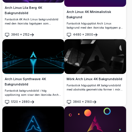
Arch Linux Lila Berg 4K
Arch Linux 4K Minimalistisk
Bakgrundsbild
Bakgrund
Fantastisk 4K Arch Linux bakgrundsbild
Fantastisk högupplöst Arch Linux
med den ikoniska logotypen som
bakgrund med den ikoniska logotypen på
framträder från ett dramatiskt lila
en livlig blå-lila gradientbakgrund. Perfekt
berglandskap. Monokromatisk violett
3840
×
2152
4480
×
2800
för skrivbordsanpassning med ren,
design med flytande organisk terräng och
Öppna
Öppna
minimalistisk design som visar den
atmosfäriskt djup, perfekt för skrivbords-
särskiljande Arch-brandingen i skarp 4K-
och mobilskärmar som söker elegant
kvalitet.
minimalistisk estetik.
Mörk Arch Linux 4K Bakgrundsbild
Arch Linux Synthwave 4K
Bakgrundsbild
Fantastisk högupplöst 4K bakgrundsbild
med abstrakta geometriska former i mörka
Fantastisk bakgrundsbild i hög
monokromatiska toner. Perfekt för Arch
upplösning som visar den ikoniska Arch
Linux-användare som söker en
Linux-logotypen i livfull cyan synthwave-
5120
×
2880
3840
×
2160
minimalistisk, modern
estetik. En silhuettfigur står framför
Öppna
Öppna
skrivbordsbakgrund med sofistikerade
geometriska neonrutnät och glödande
svarta och gråa designelement som
triangulär arkitektur, vilket skapar en
kompletterar vilken mörk temainställning
perfekt fusion av retro-futuristisk design
som helst.
och open-source-datorkultur.