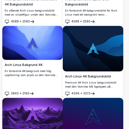
4K Bakgrundsbild
Bakgrundsbild
En slående Arch Linux-bakgrundsbild
En fantastisk 4K-bakgrundsbild för Arch
med en siluettfigur under den ikoniska
Linux med ett neongrönt retro-
triangellogotypen, mot en mörk retrowave
rutnätslandskap och den ikoniska Arch
4588
×
2580
4588
×
2580
röd neonruta. Perfekt för
Linux-logotypen som lyser mot en mörk
Öppna
Öppna
skrivbordsentusiaster som söker en
cyberpunk-bakgrund, perfekt för
högupplöst, cyberpunkinspirerad estetik.
anpassning av skrivbordet.
Arch Linux Bakgrund 4K
En fantastisk 4K-bakgrund med hög
upplösning som pryds av den ikoniska
Arch Linux 4K Bakgrundsbild
Arch Linux-logotypen. Designen visar en
Premium 4K Arch Linux bakgrundsbild
lugn blå övergång med abstrakta former,
med den ikoniska blå logotypen på
vilket gör den perfekt för Linux-entusiaster
eleganta flytande abstrakta former i djupa
som uppskattar minimalistiska och
3840
×
2160
4096
×
3072
marinblå och blå toner. Perfekt ultra
Öppna
Öppna
eleganta skrivbordsbakgrunder.
högupplöst skrivbordsbakgrund för
utvecklare och Linux-entusiaster som
söker modern, professionell estetik.