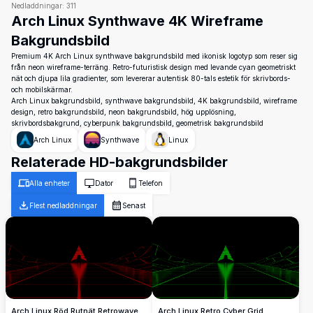
Nedladdningar:
311
Arch Linux Synthwave 4K Wireframe
Bakgrundsbild
Premium 4K Arch Linux synthwave bakgrundsbild med ikonisk logotyp som reser sig
från neon wireframe-terräng. Retro-futuristisk design med levande cyan geometriskt
nät och djupa lila gradienter, som levererar autentisk 80-tals estetik för skrivbords-
och mobilskärmar.
Arch Linux bakgrundsbild, synthwave bakgrundsbild, 4K bakgrundsbild, wireframe
design, retro bakgrundsbild, neon bakgrundsbild, hög upplösning,
skrivbordsbakgrund, cyberpunk bakgrundsbild, geometrisk bakgrundsbild
Arch Linux
Synthwave
Linux
Relaterade HD-bakgrundsbilder
Alla enheter
Dator
Telefon
Flest nedladdningar
Senast
Arch Linux Röd Rutnät Retrowave
Arch Linux Retro Cyber Grid