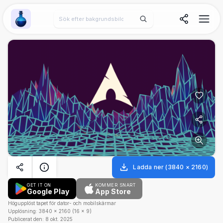
Wallpaper Alchemy
Ladda ner
(
3840
×
2160
)
GET IT ON
KOMMER SNART
Google Play
App Store
Högupplöst tapet för dator- och mobilskärmar
Upplösning:
3840
×
2160
(
16
×
9
)
Publicerat den:
8 okt. 2025