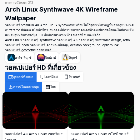
การดาวน์โหลด:
313
Arch Linux Synthwave 4K Wireframe
Wallpaper
วอลเปเปอร์ premium 4K Arch Linux synthwave พร้อมโลโก้สุดเท่ที่ปรากฏขึ้นจากภูมิประเทศ
wireframe สีนีออน ดิไซน์เรโทร-อนาคตที่มีตาข่ายเรขาคณิตสีฟ้าอมเขียวสดใสและไล่สีม่วงเข้ม
ส่งมอบสุนทรียศาสตร์ยุค 80 ที่แท้จริงสำหรับหน้าจอเดสก์ท็อปและมือถือ
Arch Linux วอลเปเปอร์, synthwave วอลเปเปอร์, 4K วอลเปเปอร์, wireframe design, retro
วอลเปเปอร์, neon วอลเปเปอร์, ความละเอียดสูง, desktop background, cyberpunk
วอลเปเปอร์, geometric วอลเปเปอร์
อาร์ช ลินุกซ์
ซินธ์เวฟ
ลินุกซ์
วอลเปเปอร์ HD ที่เกี่ยวข้อง
อุปกรณ์ทั้งหมด
เดสก์ท็อป
โทรศัพท์
ดาวน์โหลดมากสุด
ใหม่
วอลเปเปอร์ 4K Arch Linux เรดกริดเร
วอลเปเปอร์ Arch Linux เรโทรไซเบอร์
โทรเวฟ
กริด