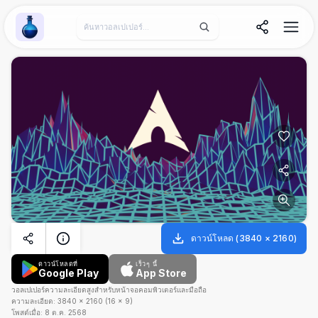
Wallpaper Alchemy
ดาวน์โหลด
(
3840
×
2160
)
ดาวน์โหลดที่
เร็วๆ นี้
Google Play
App Store
วอลเปเปอร์ความละเอียดสูงสำหรับหน้าจอคอมพิวเตอร์และมือถือ
ความละเอียด:
3840
×
2160
(
16
×
9
)
โพสต์เมื่อ:
8 ต.ค. 2568