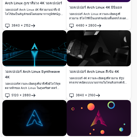
Arch Linux ภูเขาสีม่วง 4K วอลเปเปอร์
วอลเปเปอร์ Arch Linux 4K มินิมอล
วอลเปเปอร์ Arch Linux 4K ที่สวยงามน่าทึ่ง มี
วอลเปเปอร์ Arch Linux ความละเอียดสูงที่
โลโก้อันเป็นสัญลักษณ์โผล่ออกมาจากภูมิทัศน์ภูเขา
สวยงาม มีโลโก้ที่เป็นเอกลักษณ์บนพื้นหลังไล่เฉด
สีม่วงอันดราม่า การออกแบบสีม่วงเอกโทนพร้อม
สีน้ำเงิน-ม่วงที่สดใส เหมาะสำหรับการปรับแต่งเด
ภูมิประเทศอินทรีย์ที่ไหลลื่นและความลึกของ
3840
×
2152
4480
×
2800
สก์ท็อปด้วยดีไซน์ที่สะอาดและมินิมอล ที่แสดงให้
บรรยากาศ เหมาะอย่างยิ่งสำหรับหน้าจอเดสก์ท็อป
เปิด
เปิด
เห็นถึงแบรนดิ้ง Arch ที่โดดเด่นในคุณภาพ 4K ที่
และมือถือที่แสวงหาความสวยงามแบบมินิมอลที่
คมชัด
หรูหรา
วอลเปเปอร์ Arch Linux สีเข้ม 4K
วอลเปเปอร์ Arch Linux Synthwave
4K
วอลเปเปอร์ 4K ความละเอียดสูงที่สวยงาม มีรูป
ทรงเรขาคณิตแบบนามธรรมในโทนสีเอกรงค์เข้ม
วอลเปเปอร์ความละเอียดสูงที่น่าทึ่งซึ่งมีโลโก้สุด
เหมาะอย่างยิ่งสำหรับผู้ใช้ Arch Linux ที่มองหา
คลาสสิกของ Arch Linux ในสุนทรียศาสตร์
พื้นหลังเดสก์ท็อปแบบมินิมอล ทันสมัย พร้อมองค์
synthwave สีฟ้าอมเขียวสดใส เงาของผู้คนยืนอยู่
5120
×
2880
3840
×
2160
ประกอบการออกแบบสีดำและสีเทาที่ซับซ้อน ซึ่ง
ต่อหน้าตาข่ายนีออนเรขาคณิตและสถาปัตยกรรม
เปิด
เปิด
เข้ากันได้กับการตั้งค่าธีมเข้มใดๆ
สามเหลี่ยมเรืองแสง สร้างการผสมผสานที่สมบูรณ์
แบบของดีไซน์ retro-futuristic และวัฒนธรรม
การคำนวณแบบโอเพนซอร์ส