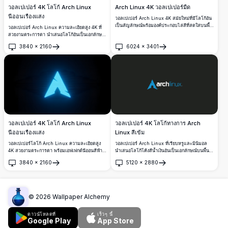
วอลเปเปอร์ 4K โลโก้ Arch Linux
Arch Linux 4K วอลเปเปอร์มืด
นีออนเรืองแสง
วอลเปเปอร์ Arch Linux 4K สมัยใหม่ที่มีโลโก้อัน
เป็นสัญลักษณ์พร้อมองค์ประกอบไล่สีที่สดใสบนพื้น
วอลเปเปอร์ Arch Linux ความละเอียดสูง 4K ที่
หลังสีม่วงเข้ม ดีไซน์เรขาคณิตความละเอียดสูง
สวยงามตระการตา นำเสนอโลโก้อันเป็นเอกลักษณ์
ด้วยวงกลมและรูปทรงสีสันสดใส เหมาะสำหรับพื้น
ที่เรนเดอร์ด้วยแสงนีออนสีฟ้าอมเขียวสดใสบนพื้น
3840
×
2160
6024
×
3401
หลังเดสก์ท็อปและมือถือ
หลังสีดำลึก เหมาะสำหรับเดสก์ท็อปธีมมืดและผู้ที่
เปิด
เปิด
ชื่นชอบ Linux
วอลเปเปอร์ 4K โลโก้ Arch Linux
วอลเปเปอร์ 4K โลโก้ทางการ Arch
นีออนเรืองแสง
Linux สีเข้ม
วอลเปเปอร์โลโก้ Arch Linux ความละเอียดสูง
วอลเปเปอร์ Arch Linux ที่เรียบหรูและมินิมอล
4K สวยงามตระการตา พร้อมเอฟเฟกต์นีออนสีฟ้า
นำเสนอโลโก้โค้งสีน้ำเงินอันเป็นเอกลักษณ์บนพื้น
เรืองแสงบนพื้นหลังสีเข้มลึก เหมาะสำหรับการตก
หลังสีเข้มลึก เหมาะสำหรับนักพัฒนาและผู้ที่ชื่น
3840
×
2160
5120
×
2880
แต่งเดสก์ท็อปด้วยสไตล์ไซเบอร์พังก์ที่เก๋ไก๋
ชอบ Linux ที่ต้องการความสวยงามของเดสก์ท็อป
เปิด
เปิด
4K ที่สะอาดและเป็นมืออาชีพ
©
2026
Wallpaper Alchemy
ดาวน์โหลดที่
เร็วๆ นี้
Google Play
App Store