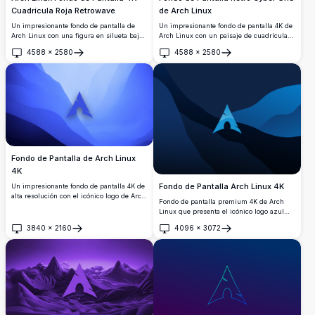
Cuadrícula Roja Retrowave
de Arch Linux
Un impresionante fondo de pantalla de
Un impresionante fondo de pantalla 4K de
Arch Linux con una figura en silueta bajo
Arch Linux con un paisaje de cuadrícula
el icónico logotipo triangular, sobre una
retro verde neón y el icónico logotipo de
4588
×
2580
4588
×
2580
oscura cuadrícula de neón rojo retrowave.
Arch Linux brillando sobre un fondo
Abrir
Abrir
Perfecto para los entusiastas del escritorio
oscuro cyberpunk, perfecto para
que buscan una estética cyberpunk de alta
personalizar tu escritorio.
resolución.
Fondo de Pantalla de Arch Linux
4K
Fondo de Pantalla Arch Linux 4K
Un impresionante fondo de pantalla 4K de
alta resolución con el icónico logo de Arch
Fondo de pantalla premium 4K de Arch
Linux. El diseño presenta un sereno
Linux que presenta el icónico logo azul
degradado azul con formas abstractas, lo
sobre elegantes formas abstractas fluidas
que lo hace perfecto para los entusiastas
3840
×
2160
4096
×
3072
en tonos azul marino profundo y azul.
Abrir
Abrir
de Linux que aprecian los fondos de
Perfecto fondo de escritorio de ultra alta
escritorio minimalistas y elegantes.
definición para desarrolladores y
entusiastas de Linux que buscan una
estética moderna y profesional.