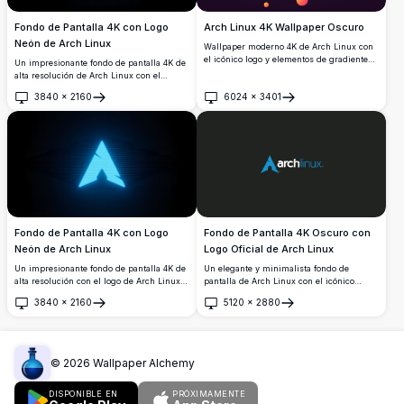
Fondo de Pantalla 4K con Logo
Arch Linux 4K Wallpaper Oscuro
Neón de Arch Linux
Wallpaper moderno 4K de Arch Linux con
el icónico logo y elementos de gradiente
Un impresionante fondo de pantalla 4K de
vibrantes sobre un fondo morado oscuro.
alta resolución de Arch Linux con el
Diseño geométrico de alta resolución con
icónico logotipo renderizado en vibrante
3840
×
2160
6024
×
3401
círculos y formas coloridas, perfecto para
luz neón cian sobre un profundo fondo
Abrir
Abrir
fondos de escritorio y móvil.
negro, perfecto para escritorios con tema
oscuro y entusiastas de Linux.
Fondo de Pantalla 4K con Logo
Fondo de Pantalla 4K Oscuro con
Neón de Arch Linux
Logo Oficial de Arch Linux
Un impresionante fondo de pantalla 4K de
Un elegante y minimalista fondo de
alta resolución con el logo de Arch Linux
pantalla de Arch Linux con el icónico
que presenta un deslumbrante efecto neón
logotipo azul sobre un fondo oscuro
3840
×
2160
5120
×
2880
cian sobre un fondo oscuro y profundo.
profundo. Perfecto para desarrolladores y
Abrir
Abrir
Perfecto para la personalización del
entusiastas de Linux que buscan una
escritorio con una estética elegante
estética de escritorio 4K limpia y
inspirada en el cyberpunk.
profesional.
©
2026
Wallpaper Alchemy
DISPONIBLE EN
PRÓXIMAMENTE