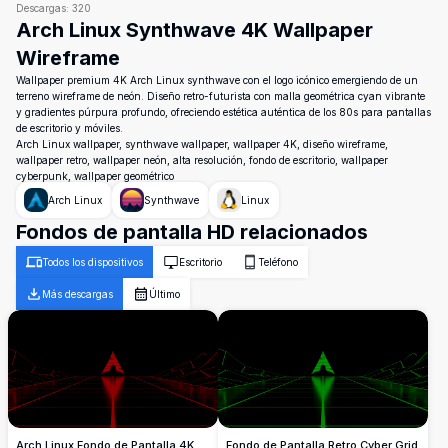
Descargas:
320
Arch Linux Synthwave 4K Wallpaper
Wireframe
Wallpaper premium 4K Arch Linux synthwave con el logo icónico emergiendo de un
terreno wireframe de neón. Diseño retro-futurista con malla geométrica cyan vibrante
y gradientes púrpura profundo, ofreciendo estética auténtica de los 80s para pantallas
de escritorio y móviles.
Arch Linux wallpaper, synthwave wallpaper, wallpaper 4K, diseño wireframe,
wallpaper retro, wallpaper neón, alta resolución, fondo de escritorio, wallpaper
cyberpunk, wallpaper geométrico
Arch Linux
Synthwave
Linux
Fondos de pantalla HD relacionados
Todos los dispositivos
Escritorio
Teléfono
Más descargas
Último
Arch Linux Fondo de Pantalla 4K
Fondo de Pantalla Retro Cyber Grid