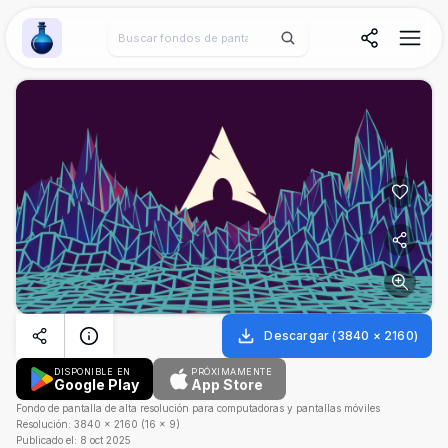
Wallpaper Alchemy
Descargar
(
3840
×
2160
)
DISPONIBLE EN
PRÓXIMAMENTE
Google Play
App Store
Fondo de pantalla de alta resolución para computadoras y pantallas móviles
Resolución:
3840
×
2160
(
16
×
9
)
Publicado el:
8 oct 2025