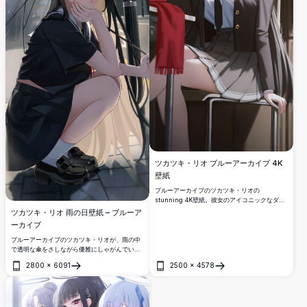
ツカツキ・リオ ブルーアーカイブ 4K
壁紙
ブルーアーカイブのツカツキ・リオの
stunning 4K壁紙。彼女のアイコニックなダー
クユニフォーム、赤い瞳、そして神秘的なヘイ
ツカツキ・リオ 雨の日壁紙 – ブルーア
ローを特徴としています。デスクトップとモバ
ーカイブ
イル画面に最適な高解像度アニメアート。
ブルーアーカイブのツカツキ・リオが、雨の中
で透明な傘をさしながら優雅にしゃがんでいま
す。印象的な赤い瞳と彼女のトレードマークで
2800
×
6091
2500
×
4578
ある濃い色の学校制服を身にまとい、雰囲気の
開く
開く
ある都市の風景を背景にしています。