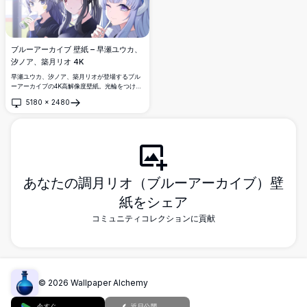
ブルーアーカイブ 壁紙 – 早瀬ユウカ、
汐ノア、築月リオ 4K
早瀬ユウカ、汐ノア、築月リオが登場するブル
ーアーカイブの4K高解像度壁紙。光輪をつけた
3人のアニメ少女が飲み物を楽しみながら、美し
5180
×
2480
く細部まで描かれた柔らかな光の中で生き生き
開く
としたキャラクターデザインを披露していま
す。
あなたの調月リオ（ブルーアーカイブ）壁
紙をシェア
コミュニティコレクションに貢献
©
2026
Wallpaper Alchemy
今すぐ
近日公開