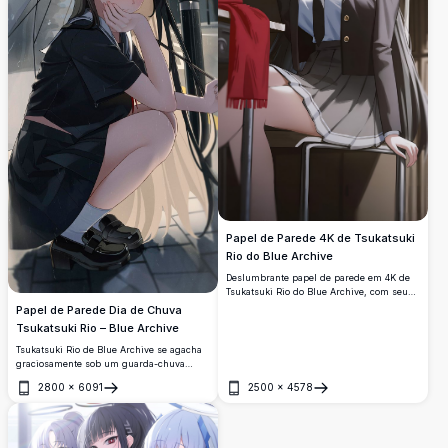
Papel de Parede 4K de Tsukatsuki
Rio do Blue Archive
Deslumbrante papel de parede em 4K de
Tsukatsuki Rio do Blue Archive, com seu
icônico uniforme escuro, olhos vermelhos
Papel de Parede Dia de Chuva
e halo misterioso. Arte anime em alta
Tsukatsuki Rio – Blue Archive
resolução, perfeita para telas de desktop e
dispositivos móveis.
Tsukatsuki Rio de Blue Archive se agacha
graciosamente sob um guarda-chuva
transparente na chuva, usando seu
2800
×
6091
2500
×
4578
característico uniforme escolar escuro com
Abrir
Abrir
marcantes olhos vermelhos, em frente a
um cenário urbano sombrio.