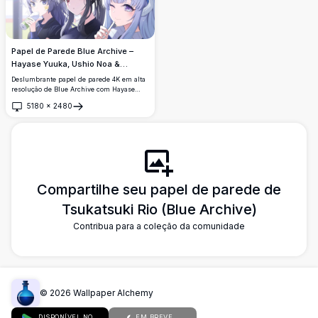
Papel de Parede Blue Archive –
Hayase Yuuka, Ushio Noa &
Tsukatsuki Rio 4K
Deslumbrante papel de parede 4K em alta
resolução de Blue Archive com Hayase
Yuuka, Ushio Noa e Tsukatsuki Rio. Três
5180
×
2480
garotas de anime com halos aproveitam
Abrir
bebidas juntas em uma cena belamente
detalhada, com iluminação suave e
designs de personagens vibrantes.
Compartilhe seu papel de parede de
Tsukatsuki Rio (Blue Archive)
Contribua para a coleção da comunidade
©
2026
Wallpaper Alchemy
DISPONÍVEL NO
EM BREVE