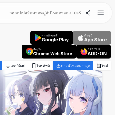
วอลเปเปอร์
หมวดหมู่
อัปโหลดวอลเปเปอร์
ดาวน์โหลดที่
เร็วๆ นี้
Google Play
App Store
มีอยู่ใน
GET THE
ADD-ON
Chrome Web Store
เดสก์ท็อป
โทรศัพท์
ดาวน์โหลดมากสุด
ใหม่