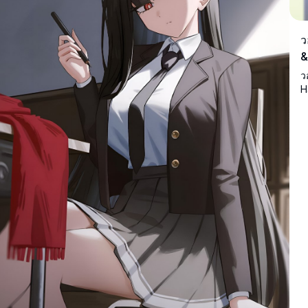
ว
&
ว
H
ค
ร