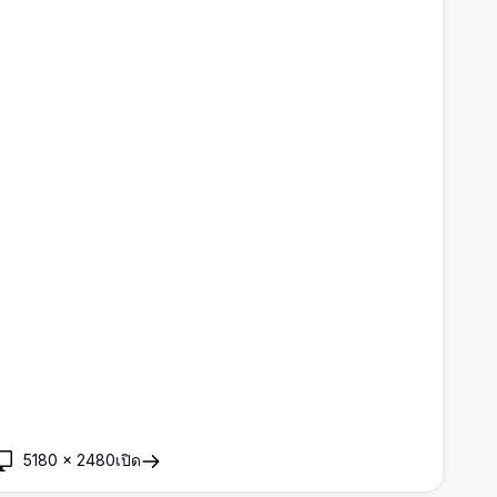
5180
×
2480
เปิด