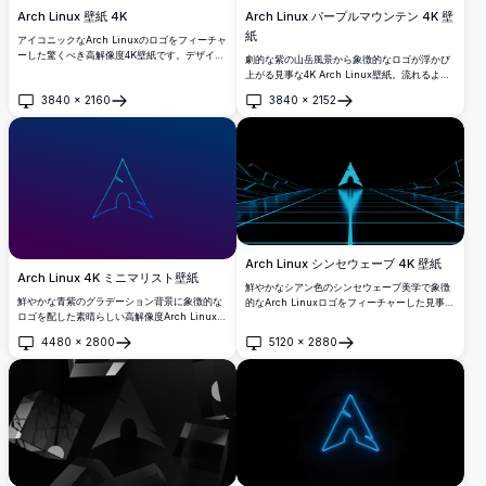
Arch Linux パープルマウンテン 4K 壁
Arch Linux 壁紙 4K
紙
アイコニックなArch Linuxのロゴをフィーチャ
ーした驚くべき高解像度4K壁紙です。デザイン
劇的な紫の山岳風景から象徴的なロゴが浮かび
は落ち着いた青のグラデーションと抽象的な形
上がる見事な4K Arch Linux壁紙。流れるよう
を特集しており、ミニマリスティックでエレガ
な有機的な地形と大気の深さを持つモノクロー
3840
×
2160
3840
×
2152
ントなデスクトップ背景を好むLinux愛好家に
ムバイオレットデザインで、エレガントなミニ
開く
開く
最適です。
マリスト美学を求めるデスクトップとモバイル
画面に最適です。
Arch Linux シンセウェーブ 4K 壁紙
Arch Linux 4K ミニマリスト壁紙
鮮やかなシアン色のシンセウェーブ美学で象徴
鮮やかな青紫のグラデーション背景に象徴的な
的なArch Linuxロゴをフィーチャーした見事な
ロゴを配した素晴らしい高解像度Arch Linux壁
高解像度壁紙。幾何学的なネオングリッドと光
紙。クリーンでミニマリスティックなデザイン
る三角形の建築の前にシルエットの人物が立
4480
×
2800
5120
×
2880
でデスクトップカスタマイズに最適で、鮮明な
ち、レトロフューチャーなデザインとオープン
開く
開く
4K品質で独特のArchブランディングを表現して
ソースコンピューティング文化の完璧な融合を
います。
生み出している。