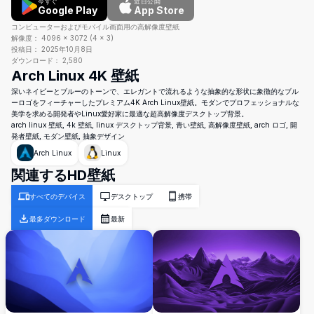
今すぐ
近日公開
Google Play
App Store
コンピューターおよびモバイル画面用の高解像度壁紙
解像度：
4096
×
3072
(
4
×
3
)
投稿日：
2025年10月8日
ダウンロード：
2,580
Arch Linux 4K 壁紙
深いネイビーとブルーのトーンで、エレガントで流れるような抽象的な形状に象徴的なブル
ーロゴをフィーチャーしたプレミアム4K Arch Linux壁紙。モダンでプロフェッショナルな
美学を求める開発者やLinux愛好家に最適な超高解像度デスクトップ背景。
arch linux 壁紙, 4k 壁紙, linux デスクトップ背景, 青い壁紙, 高解像度壁紙, arch ロゴ, 開
発者壁紙, モダン壁紙, 抽象デザイン
Arch Linux
Linux
関連するHD壁紙
すべてのデバイス
デスクトップ
携帯
最多ダウンロード
最新