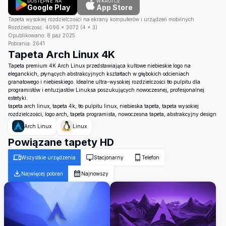
DOSTĘPNE NA
WKRÓTCE
Google Play
App Store
Tapeta wysokiej rozdzielczości na ekrany komputerów i urządzeń mobilnych
Rozdzielczość:
4096
×
3072
(
4
×
3
)
Opublikowano:
8 paź 2025
Pobrania:
2641
Tapeta Arch Linux 4K
Tapeta premium 4K Arch Linux przedstawiająca kultowe niebieskie logo na
eleganckich, płynących abstrakcyjnych kształtach w głębokich odcieniach
granatowego i niebieskiego. Idealne ultra-wysokiej rozdzielczości tło pulpitu dla
programistów i entuzjastów Linuksa poszukujących nowoczesnej, profesjonalnej
estetyki.
tapeta arch linux, tapeta 4k, tło pulpitu linux, niebieska tapeta, tapeta wysokiej
rozdzielczości, logo arch, tapeta programista, nowoczesna tapeta, abstrakcyjny design
Arch Linux
Linux
Powiązane tapety HD
Wszystkie urządzenia
Stacjonarny
Telefon
Najwięcej pobrań
Najnowszy