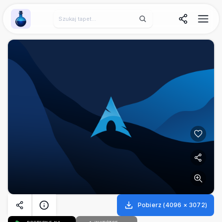
Wallpaper Alchemy
Pobierz
(
4096
×
3072
)