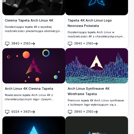
Ciemna Tapeta Arch Linux 4K
Tapeta 4K Arch Linux Logo
Neonowa Poświata
Oszałamiająca tapeta 4K o wysokiej
rozdzielczości prezentująca abstrakcyjne
Oszałamiająca tapeta Arch Linux w
kształty geometryczne w ciemnych
rozdzielczości 4K z charakterystycznym
monochromatycznych tonach. Idealna dla
logo renderowanym w jaskrawym
3840
×
2160
3840
×
2160
użytkowników Arch Linux szukających
cyjanowym świetle neonowym na głębokim
Otwórz
Otwórz
minimalistycznego, nowoczesnego tła
czarnym tle, idealna dla pulpitów z
pulpitu z wyrafinowanymi czarnymi i
ciemnym motywem i miłośników Linuksa.
szarymi elementami designu, które
uzupełniają każdą konfigurację ciemnego
motywu.
Arch Linux Synthwave 4K
Arch Linux 4K Ciemna Tapeta
Wireframe Tapeta
Nowoczesna tapeta Arch Linux 4K z
charakterystycznym logo i żywymi
Premium tapeta 4K Arch Linux synthwave
elementami gradientu na
z kultowym logo wyłaniającym się z
ciemnofioletowym tle. Wysokiej
neonowego terenu wireframe. Retro-
6024
×
3401
3840
×
2160
rozdzielczości geometryczny projekt z
futurystyczny design z żywą cyjanową
Otwórz
Otwórz
kolorowymi kołami i kształtami, idealny na
geometryczną siatką i głębokimi
tła pulpitu i urządzeń mobilnych.
fioletowymi gradientami, dostarczający
autentyczną estetykę lat 80. dla ekranów
desktop i mobile.