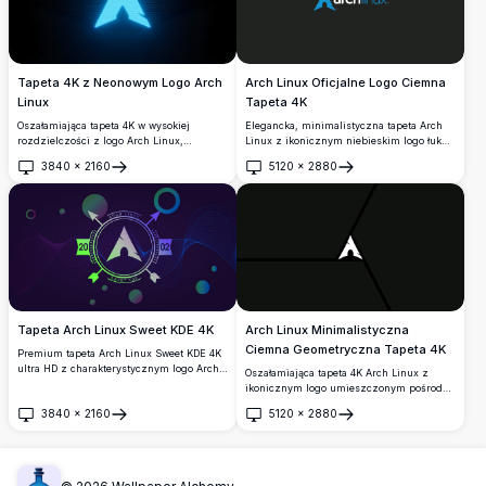
Tapeta 4K z Neonowym Logo Arch
Arch Linux Oficjalne Logo Ciemna
Linux
Tapeta 4K
Oszałamiająca tapeta 4K w wysokiej
Elegancka, minimalistyczna tapeta Arch
rozdzielczości z logo Arch Linux,
Linux z ikonicznym niebieskim logo łuku
prezentująca świecący cyjanowy efekt
na głębokim ciemnym tle. Idealna dla
3840
×
2160
5120
×
2880
neonowy na głębokim ciemnym tle.
programistów i entuzjastów Linuxa
Otwórz
Otwórz
Idealna do personalizacji pulpitu z
poszukujących czystej, profesjonalnej
elegancką estetyką inspirowaną
estetyki pulpitu 4K.
cyberpunkiem.
Tapeta Arch Linux Sweet KDE 4K
Arch Linux Minimalistyczna
Ciemna Geometryczna Tapeta 4K
Premium tapeta Arch Linux Sweet KDE 4K
ultra HD z charakterystycznym logo Arch,
Oszałamiająca tapeta 4K Arch Linux z
dynamicznymi gradientami fioletowo-
ikonicznym logo umieszczonym pośrodku
niebieskimi, płynącymi falami i
ciemnego, geometrycznego projektu.
3840
×
2160
5120
×
2880
elementami geometrycznymi. Idealne tło
Wysokorozdzielcza minimalistyczna
Otwórz
Otwórz
pulpitu wysokiej rozdzielczości dla
grafika wykorzystuje ostre linie i głębokie
nowoczesnych konfiguracji Linux i
cienie, tworząc elegancką, nowoczesną
środowisk KDE Plasma.
estetykę pulpitu.