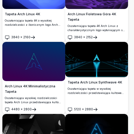
Arch Linux Fioletowa Góra 4K
Tapeta Arch Linux 4K
Tapeta
Oszałamiająca tapeta 4K o wysokiej
rozdzielczości z ikonicznym logo Arch
Oszałamiająca tapeta 4K Arch Linux z
Linux. Projekt ukazuje spokojny niebieski
charakterystycznym logo wyłaniającym się
gradient z abstrakcyjnymi kształtami,
z dramatycznego fioletowego górskiego
3840
×
2160
3840
×
2152
idealny dla entuzjastów Linuksa, którzy
krajobrazu. Monochromatyczny fioletowy
Otwórz
Otwórz
doceniają minimalistyczne i eleganckie tła
design z płynnym organicznym terenem i
pulpitu.
atmosferyczną głębią, idealny dla pulpitów
i ekranów mobilnych poszukujących
eleganckiej minimalistycznej estetyki.
Tapeta Arch Linux Synthwave 4K
Arch Linux 4K Minimalistyczna
Oszałamiająca tapeta w wysokiej
Tapeta
rozdzielczości przedstawiająca kultowe
logo Arch Linux w żywej estetyce
Oszałamiająca wysokiej rozdzielczości
synthwave w kolorze cyjan. Zarysowana
tapeta Arch Linux przedstawiająca kultowe
postać stoi przed geometrycznymi
logo na żywym niebiesko-fioletowym
4480
×
2800
5120
×
2880
siatkami neonowymi i świecącą trójkątną
gradientowym tle. Idealna do
Otwórz
Otwórz
architekturą, tworząc doskonałe połączenie
personalizacji pulpitu z czystym,
retro-futurystycznego designu i kultury
minimalistycznym designem, który
komputerowej open-source.
prezentuje charakterystyczny branding
Arch w ostrej jakości 4K.