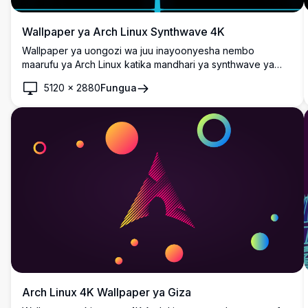
Wallpaper ya Arch Linux Synthwave 4K
Wallpaper ya uongozi wa juu inayoonyesha nembo
maarufu ya Arch Linux katika mandhari ya synthwave ya
rangi ya cyan. Kivuli cha mtu kimesimama mbele ya gridi za
5120
×
2880
Fungua
neon za kijiometri na usanifu wa pembe tatu unaong'aa,
kuunda mchanganyiko kamili wa muundo wa retro-futuristic
na utamaduni wa kompyuta ya chanzo huria.
Arch Linux 4K Wallpaper ya Giza