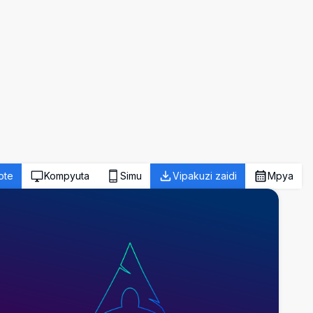
ote
Kompyuta
Simu
Vipakuzi zaidi
Mpya