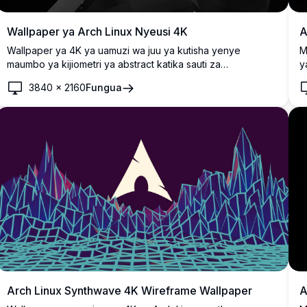
Wallpaper ya Arch Linux Nyeusi 4K
A
Wallpaper ya 4K ya uamuzi wa juu ya kutisha yenye
M
maumbo ya kijiometri ya abstract katika sauti za
y
monochrome nyeusi. Kamili kwa watumiaji wa Arch Linux
m
3840
×
2160
Fungua
wanaotafuta mandhari ya desktop ya minimalist, ya kisasa
i
yenye vipengele vya muundo wa hali ya juu vya nyeusi na
kijivu vinavyokamilisha mpangilio wowote wa mada nyeusi.
Arch Linux Synthwave 4K Wireframe Wallpaper
A