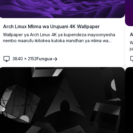
Arch Linux Mlima wa Urujuani 4K Wallpaper
A
Wallpaper ya Arch Linux 4K ya kupendeza inayoonyesha
nembo maarufu ikitokea kutoka mandhari ya mlima wa
W
urujuani wa kidrama. Muundo wa rangi moja wa urujuani
j
wenye ardhi asili inayotiririka na kina cha anga, kamili kwa
g
skrini za desktop na simu zinazotafuta urembo wa
3840
×
2152
Fungua
n
kimaumbile wa kisasa.
y