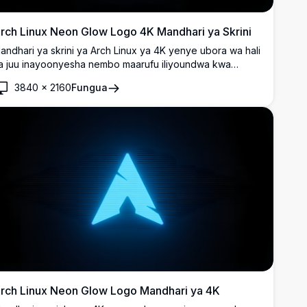
rch Linux Neon Glow Logo 4K Mandhari ya Skrini
andhari ya skrini ya Arch Linux ya 4K yenye ubora wa hali
a juu inayoonyesha nembo maarufu iliyoundwa kwa
wanga wa neon wa cyan dhidi ya mandhari nyeusi,
3840
×
2160
Fungua
nayofaa kwa meza za giza na wapenzi wa Linux.
rch Linux Neon Glow Logo Mandhari ya 4K