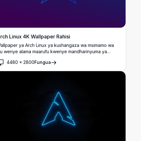
rch Linux 4K Wallpaper Rahisi
allpaper ya Arch Linux ya kushangaza wa msimamo wa
uu wenye alama maarufu kwenye mandharinyuma ya
radient ya bluu-urujuani mkali. Kamili kwa urembo wa skrini
4480
×
2800
Fungua
a muundo safi, wa kirahisi unaonyesha alama ya kipekee
a Arch katika ubora mkali wa 4K.