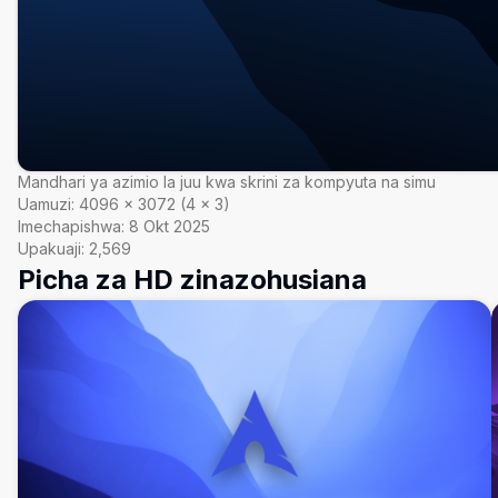
Mandhari ya azimio la juu kwa skrini za kompyuta na simu
Uamuzi:
4096
×
3072
(
4
×
3
)
Imechapishwa:
8 Okt 2025
Upakuaji:
2,569
Picha za HD zinazohusiana