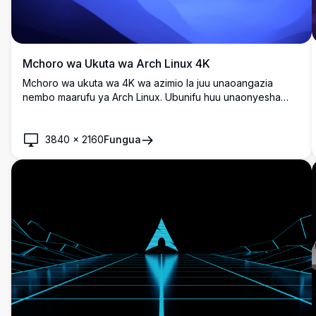
Mchoro wa Ukuta wa Arch Linux 4K
Mchoro wa ukuta wa 4K wa azimio la juu unaoangazia
nembo maarufu ya Arch Linux. Ubunifu huu unaonyesha
uruju wa samawati tulivu na maumbo ya kinadharia, na
kuufanya uwe kamili kwa wapenzi wa Linux wanaothamini
mandhari ya eneo-kazi ya minimalistic na maridadi.
3840
×
2160
Fungua