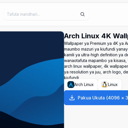
Arch Linux 4K Wal
Wallpaper ya Premium ya 4K ya 
maumbo mazuri ya kiufundi yanayot
kamili ya ultra-high definition y
wanaotafuta mapambo ya kisasa, y
arch linux wallpaper, 4k wallpape
ya resolution ya juu, arch logo, 
kiufundi
Arch Linux
Linux
Pakua Ukuta
(
4096
×