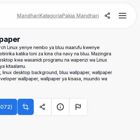
Mandhari
Kategoria
Pakia Mandhari
lpaper
Arch Linux yenye nembo ya bluu maarufu kwenye
iririka katika toni za kina cha navy na bluu. Mazingira
a desktop kwa wasanidi programu na wapenzi wa Linux
a kitaalamu.
r, linux desktop background, bluu wallpaper, wallpaper
developer wallpaper, wallpaper ya kisasa, muundo wa
3072
)