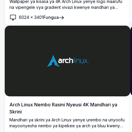
Wallpaper ya kisasa ya 4K Arch Linux yenye logo maarufu
na vipengele vya gradient vivazi kwenye mandhari ya
zambarau kavu. Muundo wa kijiometri wa ubora wa juu na
6024
×
3401
Fungua
mviringo na umbo zenye rangi, kamili kwa mandhari ya
desktop na simu.
Arch Linux Nembo Rasmi Nyeusi 4K Mandhari ya
Skrini
Mandhari ya skrini ya Arch Linux yenye urembo na unyoofu
inayoonyesha nembo ya kipekee ya arch ya bluu kwenye
mandhari nyeusi ya kina. Inafaa kwa wasanidi programu na