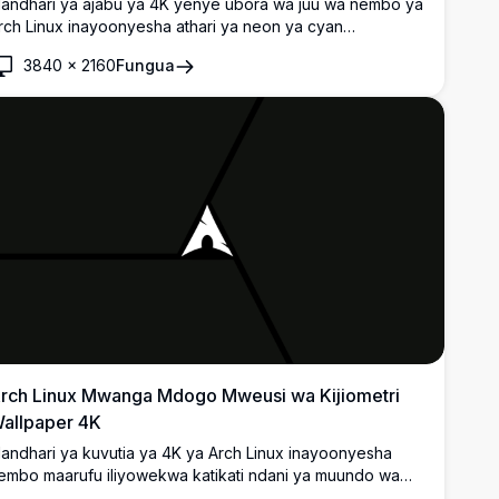
andhari ya ajabu ya 4K yenye ubora wa juu wa nembo ya
rch Linux inayoonyesha athari ya neon ya cyan
nayong'aa kwenye mandharinyuma ya giza nzito. Kamili
3840
×
2160
Fungua
wa ubinafsishaji wa desktop na mtindo mzuri
liochochewa na cyberpunk.
rch Linux Mwanga Mdogo Mweusi wa Kijiometri
allpaper 4K
andhari ya kuvutia ya 4K ya Arch Linux inayoonyesha
embo maarufu iliyowekwa katikati ndani ya muundo wa
ijiometri wenye giza. Kazi ya sanaa ya minimalist yenye