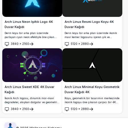
Arch Linux Neon Işıltılı Logo 4K
Arch Linux Resmi Logo Koyu 4K
Duvar Kağıdı
Duvar Kağıdı
Derin koyu bir arka plan üzerinde
Derin koyu bir arka plan üzerinde ikonik
parlayan cyan neon efektiyle öne çıkan
mavi kemer logosunu içeren şık ve
çarpıcı bir 4K yüksek çözünürlüklü Arch
minimalist bir Arch Linux duvar kağıdı.
3840
×
2160
5120
×
2880
Linux logo duvar kağıdı. Şık siber punk
Temiz ve profesyonel bir 4K masaüstü
Aç
Aç
ilhamlı estetiğiyle masaüstü
estetiği arayan geliştiriciler ve Linux
özelleştirmesi için mükemmel.
meraklıları için mükemmel.
Arch Linux Sweet KDE 4K Duvar
Arch Linux Minimal Koyu Geometrik
Kağıdı
Duvar Kağıdı 4K
İkonik Arch logosu, dinamik mor-mavi
Koyu, geometrik bir tasarımın merkezinde
degradeler, akışkan dalgalar ve geometrik
ikonik logoyu öne çıkaran çarpıcı bir 4K
öğeler içeren premium 4K ultra HD Arch
Arch Linux duvar kağıdı. Yüksek
3840
×
2160
5120
×
2880
Linux Sweet KDE duvar kağıdı. Modern
çözünürlüklü minimalist sanat eseri, şık
Aç
Aç
Linux kurulumları ve KDE Plasma
ve modern bir masaüstü estetiği için
ortamları için mükemmel yüksek
keskin çizgiler ve derin gölgeler kullanır.
çözünürlüklü masaüstü arkaplanı.