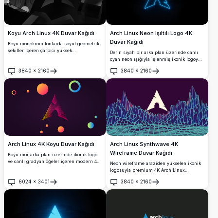
Koyu Arch Linux 4K Duvar Kağıdı
Arch Linux Neon Işıltılı Logo 4K
Duvar Kağıdı
Koyu monokrom tonlarda soyut geometrik
şekiller içeren çarpıcı yüksek
Derin siyah bir arka plan üzerinde canlı
çözünürlüklü 4K duvar kağıdı. Herhangi
cyan neon ışığıyla işlenmiş ikonik logoyu
bir koyu tema kurulumunu tamamlayan
öne çıkaran, koyu temalı masaüstleri ve
3840
×
2160
3840
×
2160
sofistike siyah ve gri tasarım öğeleriyle
Linux meraklıları için mükemmel olan
Aç
Aç
minimalist, modern masaüstü arkaplanı
çarpıcı bir 4K yüksek çözünürlüklü Arch
arayan Arch Linux kullanıcıları için
Linux duvar kağıdı.
mükemmel.
Arch Linux Synthwave 4K
Arch Linux 4K Koyu Duvar Kağıdı
Wireframe Duvar Kağıdı
Koyu mor arka plan üzerinde ikonik logo
ve canlı gradyan öğeler içeren modern 4K
Neon wireframe araziden yükselen ikonik
Arch Linux duvar kağıdı. Renkli daireler ve
logosuyla premium 4K Arch Linux
şekillerle yüksek çözünürlüklü geometrik
synthwave duvar kağıdı. Canlı camgöbeği
6024
×
3401
3840
×
2160
tasarım, masaüstü ve mobil arka planlar
geometrik ağ ve derin mor geçişler içeren
Aç
Aç
için mükemmel.
retro-fütürist tasarım, masaüstü ve mobil
ekranlar için otantik 80'ler estetiği
sunuyor.