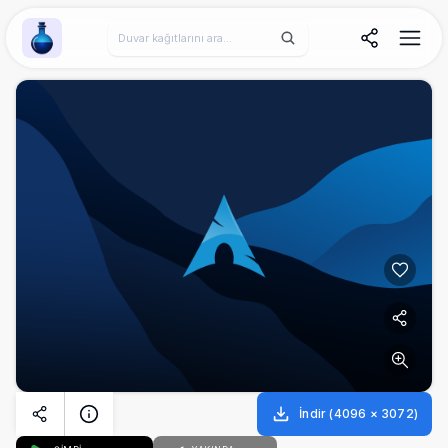
Wallpaper Alchemy
İndir
(
4096
×
3072
)