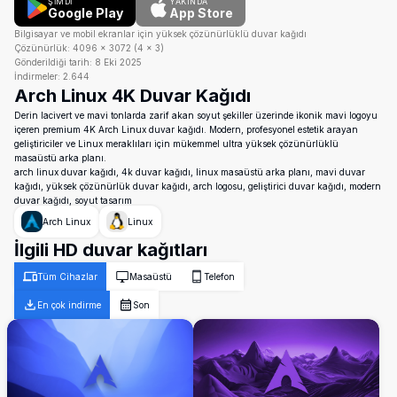
ŞİMDİ
YAKINDA
Google Play
App Store
Bilgisayar ve mobil ekranlar için yüksek çözünürlüklü duvar kağıdı
Çözünürlük:
4096
×
3072
(
4
×
3
)
Gönderildiği tarih:
8 Eki 2025
İndirmeler:
2.644
Arch Linux 4K Duvar Kağıdı
Derin lacivert ve mavi tonlarda zarif akan soyut şekiller üzerinde ikonik mavi logoyu
içeren premium 4K Arch Linux duvar kağıdı. Modern, profesyonel estetik arayan
geliştiriciler ve Linux meraklıları için mükemmel ultra yüksek çözünürlüklü
masaüstü arka planı.
arch linux duvar kağıdı, 4k duvar kağıdı, linux masaüstü arka planı, mavi duvar
kağıdı, yüksek çözünürlük duvar kağıdı, arch logosu, geliştirici duvar kağıdı, modern
duvar kağıdı, soyut tasarım
Arch Linux
Linux
İlgili HD duvar kağıtları
Tüm Cihazlar
Masaüstü
Telefon
En çok indirme
Son