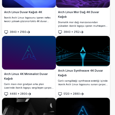
Arch Linux Mor Dağ 4K Duvar
Arch Linux Duvar Kağıdı 4K
Kağıdı
İkonik Arch Linux logosunu içeren nefes
kesici yüksek çözünürlüklü 4K duvar
Dramatik mor dağ manzarasından
kağıdı. Tasarım, soyut şekillerle serin bir
yükselen ikonik logoyu içeren muhteşem
mavi gradyanı sergiliyor ve minimalist ve
4K Arch Linux duvar kağıdı. Akan organik
3840
×
2160
3840
×
2152
zarif masaüstü arka planlarını takdir eden
arazi ve atmosferik derinlik ile
Aç
Aç
Linux meraklıları için mükemmeldir.
monokromatik menekşe tasarım, zarif
minimalist estetik arayan masaüstü ve
mobil ekranlar için mükemmel.
Arch Linux Synthwave 4K Duvar
Arch Linux 4K Minimalist Duvar
Kağıdı
Kağıdı
Canlı camgöbeği synthwave estetiği içinde
Canlı mavi-mor gradyan arka plan
ikonik Arch Linux logosunu sunan çarpıcı
üzerinde ikonik logoyu sergileyen çarpıcı
yüksek çözünürlüklü duvar kağıdı.
yüksek çözünürlüklü Arch Linux duvar
Geometrik neon ızgaralar ve parlayan
4480
×
2800
5120
×
2880
kağıdı. Keskin 4K kalitesinde kendine
üçgen mimari önünde siluet bir figür
Aç
Aç
özgü Arch markalamasını sergileyen
duruyor, retro-fütürist tasarım ile açık
temiz, minimalist tasarımla masaüstü
kaynak bilişim kültürünün mükemmel bir
özelleştirmesi için mükemmel.
füzyonunu yaratıyor.