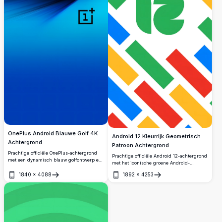
OnePlus Android Blauwe Golf 4K
Android 12 Kleurrijk Geometrisch
Achtergrond
Patroon Achtergrond
Prachtige officiële OnePlus-achtergrond
Prachtige officiële Android 12-achtergrond
met een dynamisch blauw golfontwerp en
met het iconische groene Android-
diep zwart contrast. Perfect voor Android-
mascotte gecentreerd tussen levendige
apparaten levert dit hoogwaardige 4K-
1840
×
4088
1892
×
4253
diagonale strepen in Google's
Openen
Openen
achtergrond levendige kleuren en een
kenmerkende rood, blauw, geel en groene
strakke, moderne uitstraling.
kleuren op een strakke witte achtergrond.