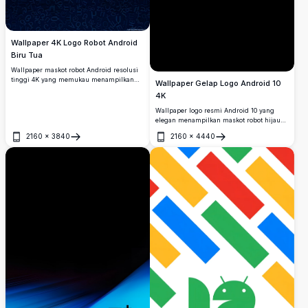
Wallpaper 4K Logo Robot Android
Biru Tua
Wallpaper maskot robot Android resolusi
tinggi 4K yang memukau menampilkan
Wallpaper Gelap Logo Android 10
logo Bugdroid hijau cerah dengan latar
4K
belakang tipografi biru tua gelap yang
dipenuhi huruf dan simbol yang tersebar.
Wallpaper logo resmi Android 10 yang
elegan menampilkan maskot robot hijau
ikonik dengan latar belakang hitam pekat.
2160
×
3840
2160
×
4440
Sempurna untuk layar AMOLED,
Buka
Buka
menawarkan kontras yang memukau dan
desain minimalis dalam resolusi ultra-
tinggi.