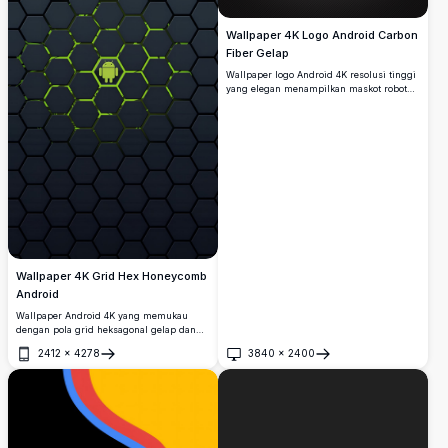
Wallpaper 4K Logo Android Carbon
Fiber Gelap
Wallpaper logo Android 4K resolusi tinggi
yang elegan menampilkan maskot robot
ikonik dengan tekstur serat karbon gelap
dan jaring logam berlatar belakang gelap
bergaris diagonal, sempurna untuk
digunakan di desktop.
Wallpaper 4K Grid Hex Honeycomb
Android
Wallpaper Android 4K yang memukau
dengan pola grid heksagonal gelap dan
logo Android hijau bercahaya di
2412
×
4278
3840
×
2400
tengahnya. Latar belakang resolusi tinggi
Buka
Buka
yang sempurna untuk perangkat Android
dengan estetika teknologi yang ramping
dan futuristik.