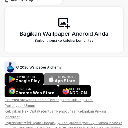
belakang riak hijau yang cerah dan
Buka
semarak. Sempurna untuk layar
smartphone modern dalam resolusi
sangat tinggi.
Bagikan Wallpaper Android Anda
Berkontribusi ke koleksi komunitas
©
2026
Wallpaper Alchemy
DOWNLOAD DI
SEGERA HADIR
Google Play
App Store
Tersedia di
GET THE
Chrome Web Store
ADD-ON
Ekstensi browser
Iklan
Alat
Tentang kami
Hubungi kami
Pertanyaan Umum
Kebijakan Hak Cipta
Ketentuan Penggunaan
Kebijakan Privasi
Pinterest
English
简体中文
हिन्दी
Español
Français
العربية
Português
বাংলা
Русский
اردو
Bahasa Indonesia
فارسی
Deutsch
日本語
Türkçe
Tiếng Việt
தமிழ்
Italiano
Tagalog
Hausa
Kiswahili
한국어
ไทย