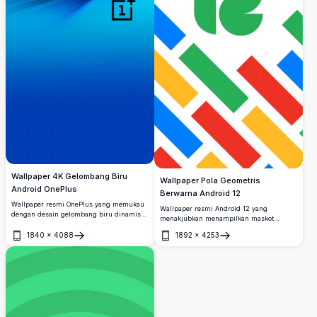
Wallpaper 4K Gelombang Biru
Wallpaper Pola Geometris
Android OnePlus
Berwarna Android 12
Wallpaper resmi OnePlus yang memukau
Wallpaper resmi Android 12 yang
dengan desain gelombang biru dinamis
menakjubkan menampilkan maskot
dan kontras hitam pekat. Sempurna untuk
Android berwarna hijau yang ikonik di
perangkat Android, wallpaper 4K
1840
×
4088
1892
×
4253
tengah garis diagonal berwarna cerah
Buka
Buka
beresolusi tinggi ini menghadirkan
dalam warna khas Google yaitu merah,
warna-warna cerah dan estetika modern
biru, kuning, dan hijau di atas latar
yang elegan.
belakang putih bersih.