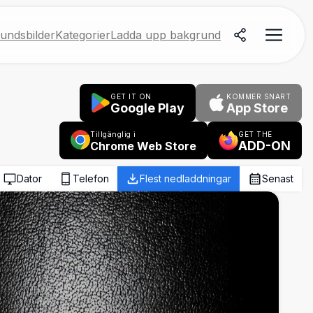
undsbilder
Kategorier
Ladda upp bakgrund
GET IT ON
KOMMER SNART
Google Play
App Store
Tillgänglig i
GET THE
ADD-ON
Chrome Web Store
Dator
Telefon
Flest nedladdningar
Senast