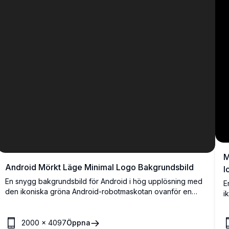
M
Android Mörkt Läge Minimal Logo Bakgrundsbild
l
En snygg bakgrundsbild för Android i hög upplösning med
E
den ikoniska gröna Android-robotmaskotan ovanför en
i
kreativ typografisk logotyp mot en mörk bakgrund. Perfekt
h
för Android-entusiaster som söker en ren och modern
f
estetik.
2000
×
4097
Öppna