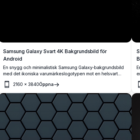
Samsung Galaxy Svart 4K Bakgrundsbild för
S
Android
B
En snygg och minimalistisk Samsung Galaxy-bakgrundsbild
E
med det ikoniska varumärkeslogotypen mot en helsvart
e
bakgrund. Perfekt för AMOLED-skärmar, som erbjuder djup
f
2160
×
3840
Öppna
kontrast och en premium-estetik med hög upplösning för
p
Samsung-enheter.