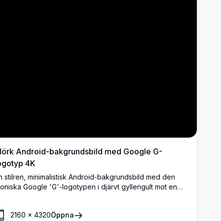
örk Android-bakgrundsbild med Google G-
ogotyp 4K
n stilren, minimalistisk Android-bakgrundsbild med den
koniska Google 'G'-logotypen i djärvt gyllengult mot en
elt svart bakgrund. Perfekt för AMOLED-skärmar, med
antastisk kontrast och batterisparande egenskaper.
2160
×
4320
Öppna