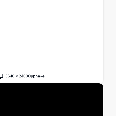
3840
×
2400
Öppna