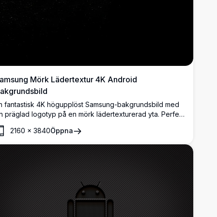
amsung Mörk Lädertextur 4K Android
akgrundsbild
n fantastisk 4K högupplöst Samsung-bakgrundsbild med
n präglad logotyp på en mörk lädertexturerad yta. Perfekt
ör Samsung Android-enheter och erbjuder en elegant,
2160
×
3840
Öppna
remium och minimalistisk estetik.