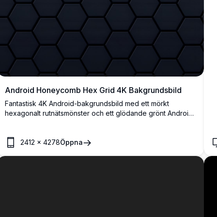
Android Honeycomb Hex Grid 4K Bakgrundsbild
Fantastisk 4K Android-bakgrundsbild med ett mörkt
hexagonalt rutnätsmönster och ett glödande grönt Android-
logotyp i mitten. Perfekt högupplöst bakgrund för Android-
enheter med en snygg, futuristisk teknikestetik.
2412
×
4278
Öppna