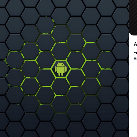
A
E
A
å
m
s