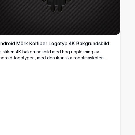
ndroid Mörk Kolfiber Logotyp 4K Bakgrundsbild
n stilren 4K-bakgrundsbild med hög upplösning av
ndroid-logotypen, med den ikoniska robotmaskoten
tergiven i en mörk kolfiberstruktur och metallnät mot en
örk bakgrund med diagonala ränder, perfekt för
krivbordsanvändning.