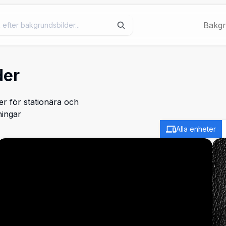
Bakgr
der
er för stationära och
ningar
Alla enheter