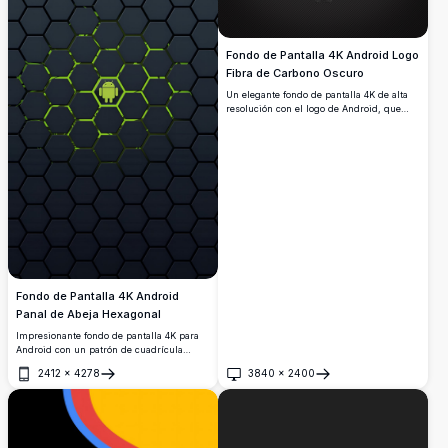
Fondo de Pantalla 4K Android Logo
Fibra de Carbono Oscuro
Un elegante fondo de pantalla 4K de alta
resolución con el logo de Android, que
presenta la icónica mascota robot con una
textura oscura de fibra de carbono y malla
metálica sobre un fondo oscuro de rayas
diagonales, perfecto para uso en
escritorio.
Fondo de Pantalla 4K Android
Panal de Abeja Hexagonal
Impresionante fondo de pantalla 4K para
Android con un patrón de cuadrícula
hexagonal oscura y el logotipo verde de
2412
×
4278
3840
×
2400
Android brillando en el centro. Fondo de
Abrir
Abrir
alta resolución perfecto para dispositivos
Android con una estética tecnológica
elegante y futurista.