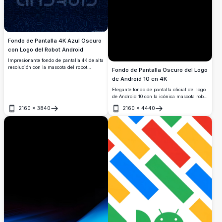
Fondo de Pantalla 4K Azul Oscuro
con Logo del Robot Android
Impresionante fondo de pantalla 4K de alta
resolución con la mascota del robot
Fondo de Pantalla Oscuro del Logo
Android, que presenta un vibrante logo
de Android 10 en 4K
verde de Bugdroid sobre un fondo
tipográfico azul oscuro lleno de letras y
Elegante fondo de pantalla oficial del logo
símbolos dispersos.
de Android 10 con la icónica mascota robot
verde sobre un fondo negro puro. Perfecto
2160
×
3840
2160
×
4440
para pantallas AMOLED, ofreciendo un
Abrir
Abrir
contraste impresionante y un diseño
minimalista en resolución ultra alta.