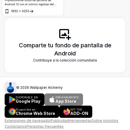
Impresionante fondo de pantalla de
Android 12 con el icónico logotipo del
robot Android fusionado con el número 12,
1892
×
4253
sobre un vibrante fondo de ondas verdes.
Abrir
Perfecto para pantallas de smartphones
modernos en resolución ultra alta.
Comparte tu fondo de pantalla de
Android
Contribuye a la colección comunitaria
©
2026
Wallpaper Alchemy
DISPONIBLE EN
PRÓXIMAMENTE
Google Play
App Store
Disponible en
GET THE
Chrome Web Store
ADD-ON
Extensiones de navegador
Publicidad
Herramientas
Sobre nosotros
Contáctanos
Preguntas frecuentes