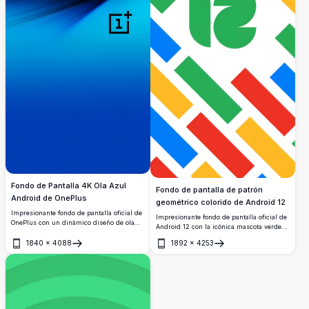
Fondo de Pantalla 4K Ola Azul
Fondo de pantalla de patrón
Android de OnePlus
geométrico colorido de Android 12
Impresionante fondo de pantalla oficial de
Impresionante fondo de pantalla oficial de
OnePlus con un dinámico diseño de ola
Android 12 con la icónica mascota verde
azul y profundo contraste negro. Perfecto
de Android centrada entre vibrantes
para dispositivos Android, este fondo de
1840
×
4088
1892
×
4253
franjas diagonales en los colores
Abrir
Abrir
pantalla 4K de alta resolución ofrece
característicos de Google: rojo, azul,
colores vibrantes y una estética moderna y
amarillo y verde, sobre un fondo blanco
elegante.
limpio.