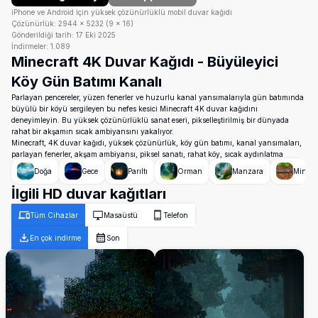
iPhone ve Android için yüksek çözünürlüklü mobil duvar kağıdı
Çözünürlük:
2944
×
5232
(
9
×
16
)
Gönderildiği tarih:
17 Eki 2025
İndirmeler:
1.089
Minecraft 4K Duvar Kağıdı - Büyüleyici
Köy Gün Batımı Kanalı
Parlayan pencereler, yüzen fenerler ve huzurlu kanal yansımalarıyla gün batımında
büyülü bir köyü sergileyen bu nefes kesici Minecraft 4K duvar kağıdını
deneyimleyin. Bu yüksek çözünürlüklü sanat eseri, pikselleştirilmiş bir dünyada
rahat bir akşamın sıcak ambiyansını yakalıyor.
Minecraft, 4K duvar kağıdı, yüksek çözünürlük, köy gün batımı, kanal yansımaları,
parlayan fenerler, akşam ambiyansı, piksel sanatı, rahat köy, sıcak aydınlatma
Doğa
Gece
Parıltı
Orman
Manzara
Minecr
İlgili HD duvar kağıtları
Tüm Cihazlar
Masaüstü
Telefon
En çok indirme
Son