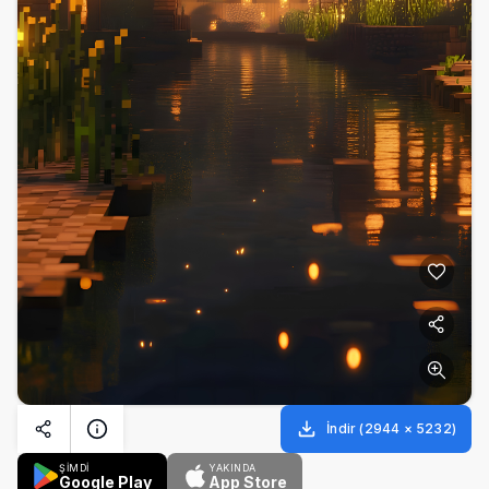
İndir
(
2944
×
5232
)
ŞİMDİ
YAKINDA
Google Play
App Store