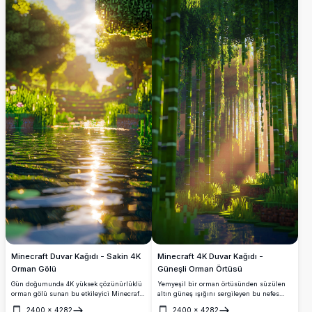
Minecraft Duvar Kağıdı - Sakin 4K
Minecraft 4K Duvar Kağıdı -
Orman Gölü
Güneşli Orman Örtüsü
Gün doğumunda 4K yüksek çözünürlüklü
Yemyeşil bir orman örtüsünden süzülen
orman gölü sunan bu etkileyici Minecraft
altın güneş ışığını sergileyen bu nefes
duvar kağıdını deneyimleyin. Canlı yeşil
kesici Minecraft 4K duvar kağıdını
2400
×
4282
2400
×
4282