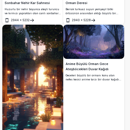
Sonbahar Nehir Kar Sahnesi
Orman Deresi
Huzurlu bir nehir boyunca ateşli turuncu
Berrak turkuaz suyun yemyeşil bitki
ve kırmızı yaprakları olan canlı sonbahar
örtüsünün arasından aktığı büyülü bir
ağaçlarını sergileyen bu nefes kesici
orman deresini gösteren bu nefes kesici
2944
×
5232
2940
×
5228
Minecraft 4K duvar kağıdını deneyimleyin.
Minecraft 4K duvar kağıdını deneyimleyin.
Aç
Aç
Karla kaplı manzara, kristal
Yüksek çözünürlüklü sahne, detaylı
berraklığındaki suyun üzerinde yüzen
bloklar, canlı yosunlu ağaçlar ve
dağınık düşmüş yapraklarla büyülü bir
doğaseverler için mükemmel huzurlu bir
mevsimsel geçiş sahnesi yaratıyor.
cennet yaratan mor çiçekler içeriyor.
Anime Büyülü Orman Gece
Ateşböcekleri Duvar Kağıdı
Geceleri büyülü bir ormanı konu alan
nefes kesici anime tarzı bir duvar kağıdı.
Parlayan ateşböcekleri, mistik mor yaban
çiçekleri ve yükselen sisli ağaçların
arasından süzülen sıcak altın ışık, büyülü
ve huzurlu bir atmosfer yaratmaktadır.