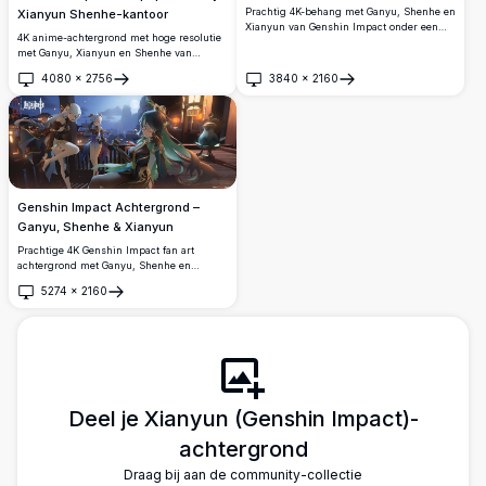
Prachtig 4K-behang met Ganyu, Shenhe en
Xianyun Shenhe-kantoor
Xianyun van Genshin Impact onder een
4K anime-achtergrond met hoge resolutie
adembenemende sterrenhemel, omringd
met Ganyu, Xianyun en Shenhe van
door rode herfstbomen en gloeiende
Genshin Impact in stijlvolle
lantaarns in een prachtig gedetailleerde
4080
×
2756
3840
×
2160
kantoorkleding, genietend van ijskoude
Openen
Openen
anime-kunststijl.
drankjes op een zonnig dak met een
prachtige skyline van de stad op de
achtergrond.
Genshin Impact Achtergrond –
Ganyu, Shenhe & Xianyun
Prachtige 4K Genshin Impact fan art
achtergrond met Ganyu, Shenhe en
Xianyun die ontspannen op een
5274
×
2160
maanverlicht balkon in Liyue. Prachtig
Openen
gedetailleerde nachtscène met lantaarns,
architectuur en een stralende volle maan
als achtergrond.
Deel je Xianyun (Genshin Impact)-
achtergrond
Draag bij aan de community-collectie