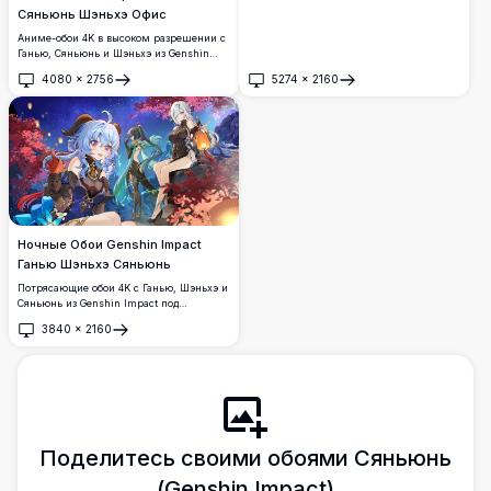
Шэньхэ и Сяньюнь отдыхают на лунном
Сяньюнь Шэньхэ Офис
балконе в Ли Юэ. Красиво
Аниме-обои 4K в высоком разрешении с
детализированная ночная сцена с
Ганью, Сяньюнь и Шэньхэ из Genshin
фонарями, архитектурой и светящейся
Impact в стильных офисных нарядах,
полной луной на фоне.
4080
×
2756
5274
×
2160
наслаждающихся холодными напитками
Открыть
Открыть
на солнечной крыше на фоне красивого
городского пейзажа.
Ночные Обои Genshin Impact
Ганью Шэньхэ Сяньюнь
Потрясающие обои 4K с Ганью, Шэньхэ и
Сяньюнь из Genshin Impact под
захватывающим звёздным ночным
3840
×
2160
небом, окружённых красными осенними
Открыть
деревьями и светящимися фонарями в
красивом детализированном стиле
аниме-арт.
Поделитесь своими обоями Сяньюнь
(Genshin Impact)