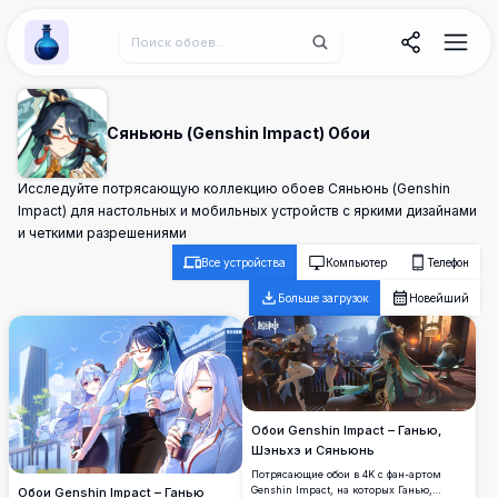
Wallpaper Alchemy
Сяньюнь (Genshin Impact) Обои
Исследуйте потрясающую коллекцию обоев Сяньюнь (Genshin
Impact) для настольных и мобильных устройств с яркими дизайнами
и четкими разрешениями
Все устройства
Компьютер
Телефон
Больше загрузок
Новейший
Обои Genshin Impact – Ганью,
Шэньхэ и Сяньюнь
Потрясающие обои в 4K с фан-артом
Genshin Impact, на которых Ганью,
Обои Genshin Impact – Ганью