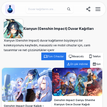
Wallpaper Alchemy
Xianyun (Genshin Impact) Duvar Kağıtları
Xianyun (Genshin Impact) duvar kağıtlarının büyüleyici bir
koleksiyonunu keşfedin, masaüstü ve mobil cihazlar için, canlı
tasarımlar ve net çözünürlükler içerir
Tüm Cihazlar
Masaüstü
Telefon
En çok indirme
Son
Genshin Impact Ganyu Shenhe
Xianyun Gece Duvar Kağıdı
Genshin Impact Duvar Kağıdı –