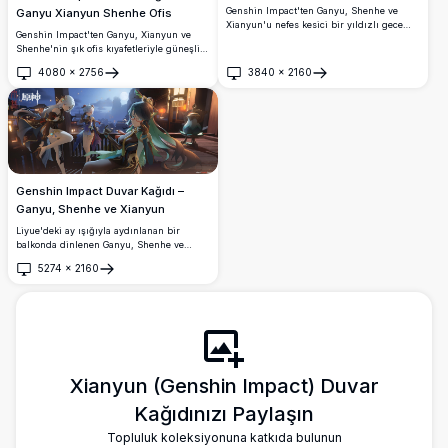
Genshin Impact'ten Ganyu, Shenhe ve
Ganyu Xianyun Shenhe Ofis
Xianyun'u nefes kesici bir yıldızlı gece
Genshin Impact'ten Ganyu, Xianyun ve
gökyüzünün altında, kırmızı sonbahar
Shenhe'nin şık ofis kıyafetleriyle güneşli
ağaçları ve parlayan fenerlerle çevrili
bir çatı katında soğuk içecekler içerken
olarak gösteren, güzel ve detaylı anime
4080
×
2756
3840
×
2160
güzel bir şehir silueti arka planıyla
Aç
Aç
sanat stilinde muhteşem 4K duvar kağıdı.
göründüğü yüksek çözünürlüklü 4K anime
duvar kağıdı.
Genshin Impact Duvar Kağıdı –
Ganyu, Shenhe ve Xianyun
Liyue'deki ay ışığıyla aydınlanan bir
balkonda dinlenen Ganyu, Shenhe ve
Xianyun'u içeren çarpıcı 4K Genshin
5274
×
2160
Impact hayran sanatı duvar kağıdı.
Aç
Fenerler, mimari ve parlayan dolunay arka
planıyla muhteşem biçimde
detaylandırılmış gece sahnesi.
Xianyun (Genshin Impact) Duvar
Kağıdınızı Paylaşın
Topluluk koleksiyonuna katkıda bulunun