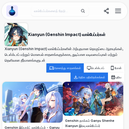
Wallpaper Alchemy
Xianyun (Genshin Impact) வால்பேப்பர்கள்
Xianyun (Genshin Impact) வால்பேப்பர்களின் அற்புதமான தொகுப்பை ஆராயுங்கள்,
டெஸ்க்டாப் மற்றும் மொபைல் சாதனங்களுக்காக, துடிப்பான வடிவமைப்புகள் மற்றும்
தெளிவான தீர்மானங்களுடன்
அனைத்து சாதனங்கள்
டெஸ்க்டாப்
போன்
அதிக பதிவிறக்கங்கள்
புதிய
Genshin தாக்கம் Ganyu Shenhe
Xianyun இரவு வால்பேப்பர்
Genshin இம்பாக்ட் வால்பேப்பர் - Ganyu