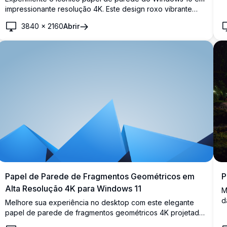
a
impressionante resolução 4K. Este design roxo vibrante
e
captura a essência da tecnologia moderna com suas
3840
×
2160
Abrir
s
superfícies elegantes e reflexivas e profundidade, perfeito
d
para melhorar o apelo visual do seu desktop.
Papel de Parede de Fragmentos Geométricos em
P
Alta Resolução 4K para Windows 11
M
d
Melhore sua experiência no desktop com este elegante
c
papel de parede de fragmentos geométricos 4K projetado
u
para Windows 11. Apresentando formas azuis