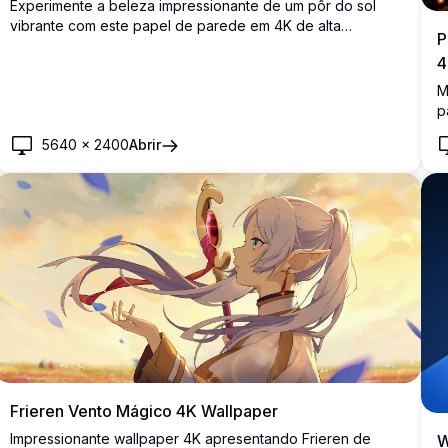
Experimente a beleza impressionante de um pôr do sol
vibrante com este papel de parede em 4K de alta
P
resolução. Apresenta nuvens dramáticas em laranja e rosa
4
sobre uma paisagem serena com uma ponte e linhas de
energia, capturando a esplendor da natureza. Perfeito
M
para aprimorar sua tela de desktop ou móvel com visuais
p
nítidos e detalhados.
c
5640
×
2400
Abrir
E
r
t
Frieren Vento Mágico 4K Wallpaper
Impressionante wallpaper 4K apresentando Frieren de
W