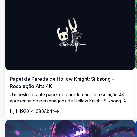
tela.
Papel de Parede de Hollow Knight: Silksong -
Resolução Alta 4K
Um deslumbrante papel de parede em alta resolução 4K
apresentando personagens de Hollow Knight: Silksong. A
arte destaca as icônicas silhuetas com chifres contra um
1920
×
1080
Abrir
fundo escuro minimalista, perfeito para fãs do jogo que
procuram um fundo de desktop ou móvel visualmente
impressionante.