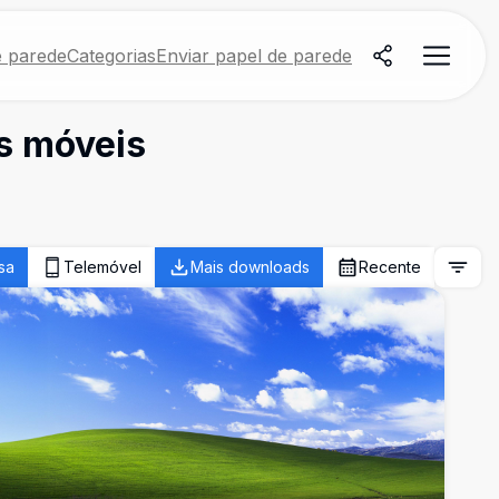
e parede
Categorias
Enviar papel de parede
os móveis
sa
Telemóvel
Mais downloads
Recente