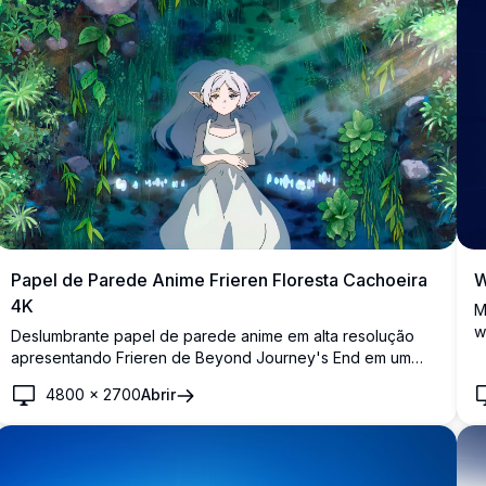
W
Papel de Parede Anime Frieren Floresta Cachoeira
4K
M
w
Deslumbrante papel de parede anime em alta resolução
A
apresentando Frieren de Beyond Journey's End em um
d
cenário místico de floresta. A elfa maga de cabelos
4800
×
2700
Abrir
p
prateados permanece pacificamente diante de uma
s
cachoeira luminosa, cercada por vegetação verde
e
exuberante e iluminação mágica, criando uma atmosfera
encantadora e tranquila perfeita para qualquer tela.