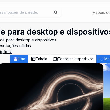
Papéis d
de para desktop e dispositiv
de para desktop e dispositivos
esoluções nítidas
dições!
Lista
Tabela
Todos os dispositivos
Me