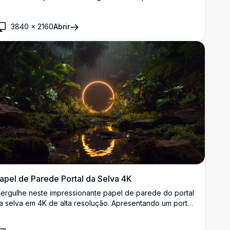
presenta o clássico logotipo do Windows com um fundo
scuro elegante, perfeito para melhorar o apelo visual do
3840
×
2160
Abrir
eu desktop. Ideal para entusiastas do Windows e amantes
a tecnologia.
apel de Parede Portal da Selva 4K
ergulhe neste impressionante papel de parede do portal
a selva em 4K de alta resolução. Apresentando um portal
ircular brilhante em meio a uma vegetação exuberante e
m riacho reflexivo, esta cena deslumbrante combina