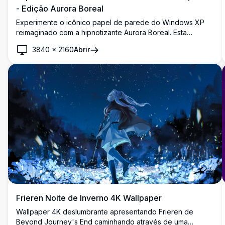
- Edição Aurora Boreal
Experimente o icônico papel de parede do Windows XP
reimaginado com a hipnotizante Aurora Boreal. Esta
imagem de alta resolução 4K captura a serena colina
3840
×
2160
Abrir
verde sob um céu noturno vibrante, perfeita para fundos
de tela, trazendo um toque de beleza natural e
tranquilidade para a sua tela.
Frieren Noite de Inverno 4K Wallpaper
Wallpaper 4K deslumbrante apresentando Frieren de
Beyond Journey's End caminhando através de uma