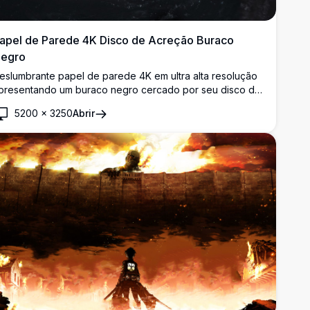
apel de Parede 4K Disco de Acreção Buraco
egro
eslumbrante papel de parede 4K em ultra alta resolução
presentando um buraco negro cercado por seu disco de
creção luminoso. A luz distorcida gravitacionalmente cria
5200
×
3250
Abrir
m espetáculo cósmico hipnotizante contra o pano de
undo estrelado, trazendo os mistérios do espaço
rofundo para sua área de trabalho com precisão científica
 detalhes visuais impressionantes.