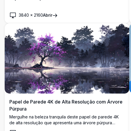
paisagem mágica de inverno. A maga élfica de cabelos
brancos está cercada por neve rodopiante, flores
3840
×
2160
Abrir
brilhantes e pétalas encantadas sob um céu noturno
estrelado em qualidade ultra-alta definição impressionante.
Papel de Parede 4K de Alta Resolução com Árvore
Púrpura
Mergulhe na beleza tranquila deste papel de parede 4K
de alta resolução que apresenta uma árvore púrpura
marcante ao lado de um lago sereno, cercado por uma