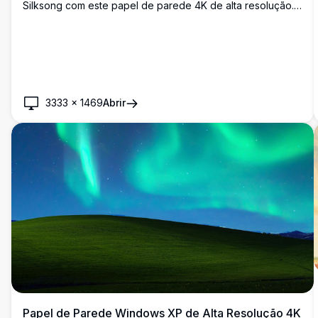
Silksong com este papel de parede 4K de alta resolução.
Apresentando reinos vibrantes em vermelho e azul, esta
obra de arte capta a essência da atmosfera do jogo,
mostrando os personagens icônicos em seu elemento,
perfeito para fãs e jogadores.
3333
×
1469
Abrir
Papel de Parede Windows XP de Alta Resolução 4K