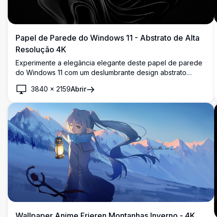
Papel de Parede do Windows 11 - Abstrato de Alta
Resolução 4K
Experimente a elegância elegante deste papel de parede
do Windows 11 com um deslumbrante design abstrato
preto. Esta imagem de alta resolução 4K adiciona um toque
3840
×
2159
Abrir
moderno e sofisticado ao seu desktop, perfeita para
aprimorar seu espaço de trabalho digital com
profundidade e estilo.
Wallpaper Anime Frieren Montanhas Inverno - 4K