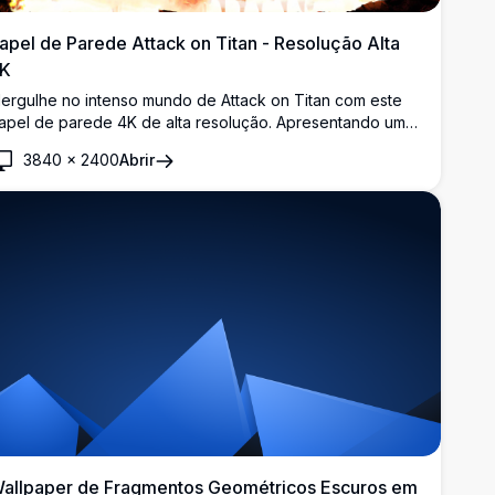
apel de Parede Attack on Titan - Resolução Alta
K
ergulhe no intenso mundo de Attack on Titan com este
apel de parede 4K de alta resolução. Apresentando uma
ena dramática de um membro do Regimento de
3840
×
2400
Abrir
xploração contra um fundo ardente e um titã colossal
ompendo a muralha, esta obra captura a escala épica e a
ensão da série.
allpaper de Fragmentos Geométricos Escuros em