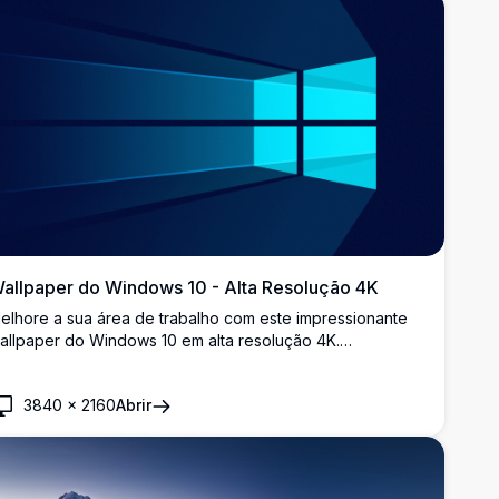
allpaper do Windows 10 - Alta Resolução 4K
elhore a sua área de trabalho com este impressionante
allpaper do Windows 10 em alta resolução 4K.
presentando o icônico logotipo do Windows em um
esign moderno e elegante, este wallpaper é perfeito
3840
×
2160
Abrir
ara entusiastas de tecnologia que desejam personalizar
ua experiência no Windows 10 com um toque de
legância e clareza.