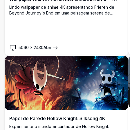
Lindo wallpaper de anime 4K apresentando Frieren de
Beyond Journey's End em uma paisagem serena de
montanhas de inverno. A maga élfica de cabelos prateados
segura uma lanterna brilhante contra picos cobertos de
neve deslumbrantes com iluminação quente do pôr do sol,
criando uma atmosfera pacífica e mágica.
5060
×
2430
Abrir
Papel de Parede Hollow Knight: Silksong 4K
Experimente o mundo encantador de Hollow Knight: