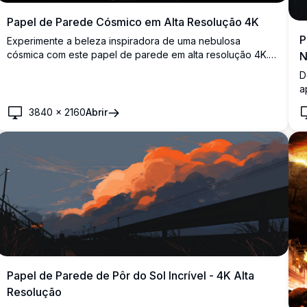
Papel de Parede Cósmico em Alta Resolução 4K
P
Experimente a beleza inspiradora de uma nebulosa
cósmica com este papel de parede em alta resolução 4K.
N
A imagem captura uma galáxia vibrante e em turbilhão com
D
cores vívidas e detalhes intrincados, perfeita para
a
entusiastas do espaço e planos de fundo de área de
a
trabalho. O primeiro plano escuro contrasta com o corpo
3840
×
2160
Abrir
u
celestial luminoso, criando um efeito visual impressionante.
f
p
e
Papel de Parede de Pôr do Sol Incrível - 4K Alta
Resolução