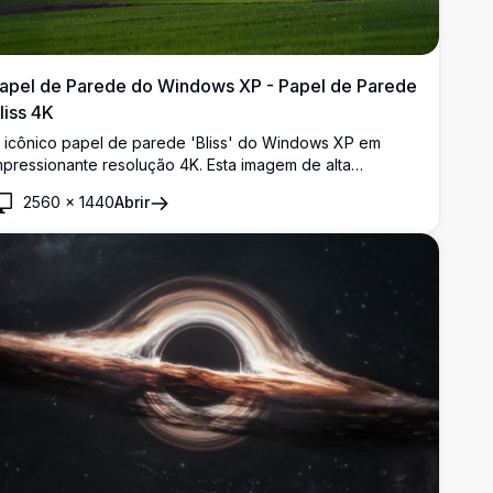
apel de Parede do Windows XP - Papel de Parede
liss 4K
 icônico papel de parede 'Bliss' do Windows XP em
mpressionante resolução 4K. Esta imagem de alta
ualidade apresenta uma serena colina verde sob um céu
2560
×
1440
Abrir
zul brilhante com nuvens brancas dispersas, lembrando o
lássico papel de parede de desktop do Windows XP.
erfeito para telas modernas de alta resolução.