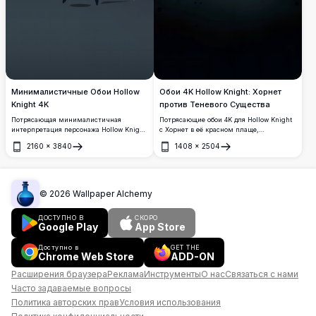
Минималистичные Обои Hollow
Обои 4K Hollow Knight: Хорнет
Knight 4K
против Теневого Существа
Потрясающая минималистичная
Потрясающие обои 4K для Hollow Knight
интерпретация персонажа Hollow Knight
с Хорнет в её красном плаще,
с культовой белой маской и рогами на
противостоящей тёмному призрачному
2160
×
3840
1408
×
2504
красивом градиентном фоне. Рыцарь
существу со светящимися глазами.
Открыть
Открыть
держит меч-гвоздь с развевающимися
Драматичная атмосферная сцена на
деталями плаща, отрендеренный в
фоне глубокого тёмного фона с
высоком разрешении 4K с чистыми и
рассеянными тёмными спорами.
простыми элементами дизайна.
©
2026
Wallpaper Alchemy
ДОСТУПНО В
СКОРО
Google Play
App Store
Доступно в
GET THE
Chrome Web Store
ADD-ON
Расширения браузера
Реклама
Инструменты
О нас
Связаться с нами
Часто задаваемые вопросы
Политика авторских прав
Условия использования