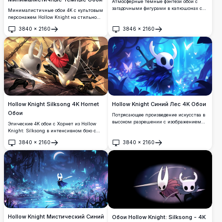
Атмосферные темные фэнтези обои с
загадочными фигурами в капюшонах с
Минималистичные обои 4K с культовым
рогатыми масками в призрачной
персонажем Hollow Knight на стильном
подземной пещере. Высокоразрешенное
темном фоне. Высококачественная
3840
×
2160
3846
×
2160
произведение искусства с
графика идеально подходит для фанатов
Открыть
Открыть
драматическим освещением и
любимой инди-игры, предлагая чистую
готической эстетикой, идеально
эстетическую привлекательность для
подходящее для создания захватывающей
настольных и мобильных дисплеев.
потусторонней атмосферы.
Hollow Knight Silksong 4K Hornet
Hollow Knight Синий Лес 4K Обои
Обои
Потрясающее произведение искусства в
высоком разрешении с изображением
Эпические 4K обои с Хорнет из Hollow
знакового персонажа Hollow Knight в
Knight: Silksong в интенсивном бою с
мистическом синем лесу. Красивый
драматическими световыми эффектами.
3840
×
2160
3840
×
2160
стиль cel-shaded анимации со
Высокоразрешающая графика,
Открыть
Открыть
светящимися бабочками, эфирными
демонстрирующая ловкую героиню,
световыми эффектами и очаровательной
владеющую способностями иглы и
атмосферой, идеально подходящей для
шелка на фоне золотистых атмосферных
любителей игр и фонов рабочего стола.
задников, идеально подходящая для
игровых дисплеев рабочего стола.
Hollow Knight Мистический Синий
Обои Hollow Knight: Silksong - 4K