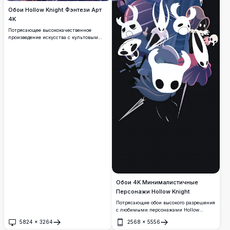
Обои Hollow Knight Фэнтези Арт
4K
Потрясающее высококачественное
произведение искусства с культовым
персонажем Hollow Knight в окружении
кружащихся мистических элементов,
ярких цветов заката и силуэтов
заколдованного леса. Идеально подходит
для фанатов, ищущих премиум
фэнтезийные игровые обои с
драматическим освещением и
атмосферными деталями.
Обои 4K Минималистичные
Персонажи Hollow Knight
Потрясающие обои высокого разрешения
с любимыми персонажами Hollow
Knight в элегантном минималистичном
5824
×
3264
2568
×
5556
художественном стиле. Темный фон
Открыть
Открыть