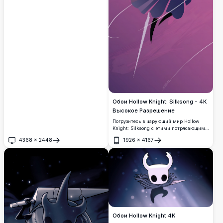
и богатой фиолетово-красной цветовой
палитрой создает завораживающие
игровые обои, идеальные для фанатов.
Обои Hollow Knight: Silksong - 4K
Высокое Разрешение
Погрузитесь в чарующий мир Hollow
Knight: Silksong с этими потрясающими
обоями в 4K. С участием культового
4368
×
2448
1926
×
4167
Рыцаря, это высококачественное
Открыть
Открыть
художественное произведение
захватывает уникальный
художественный стиль игры и яркие
цвета, идеально подходящие для фанатов
и геймеров.
Обои Hollow Knight 4K