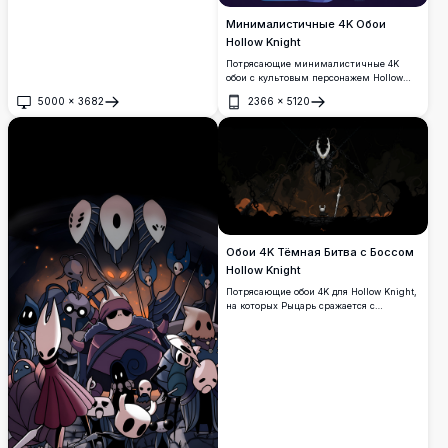
Минималистичные 4K Обои
Hollow Knight
Потрясающие минималистичные 4K
обои с культовым персонажем Hollow
Knight в мистической фиолетово-синей
5000
×
3682
2366
×
5120
среде. Высококачественная графика,
Открыть
Открыть
показывающая рыцаря с эфирными
бабочками и мечом в мечтательной
атмосферной обстановке, идеальной для
любого экрана.
Обои 4K Тёмная Битва с Боссом
Hollow Knight
Потрясающие обои 4K для Hollow Knight,
на которых Рыцарь сражается с
огромным закованным в цепи тёмным
божественным боссом. Драматичная
сцена в стиле пиксельной графики с
тлеющими углями, цепями и зловещим
существом, нависающим над тёмной
подземной ареной.