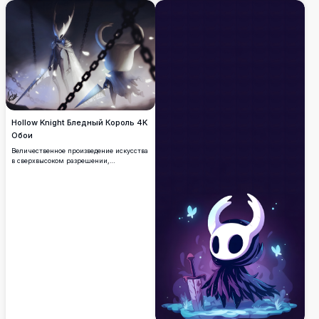
подчеркивает знаковых существ в белых
масках с тонкими фиолетовыми и
синими акцентами, создавая
изысканную игровую эстетику,
идеальную для любого дисплея.
Hollow Knight Бледный Король 4K
Обои
Величественное произведение искусства
в сверхвысоком разрешении,
изображающее Бледного Короля из
Hollow Knight в эфирном царстве.
Драматическое освещение подсвечивает
королевского персонажа с цепями и
мистической атмосферой, создавая
потрясающие игровые обои с
исключительной визуальной глубиной и
завораживающей красотой.