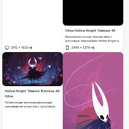
Обои Hollow Knight Темные 4K
Минималистичные темные обои с
культовым персонажем Hollow Knight в
высоком разрешении. Загадочная фигура
2912
×
1632
2484
×
5376
стоит освещенной на черном фоне,
Открыть
Открыть
демонстрируя характерный
художественный стиль игры со
светящимися белыми глазами и
драматичным рогатым силуэтом.
Hollow Knight Тёмное Фэнтези 4K
Обои
Потрясающее высокоразрешающее
произведение искусства с культовым
персонажем Hollow Knight в
мистическом лесном окружении.
Темная атмосферная сцена со
светящимися бабочками,
драматическими световыми эффектами