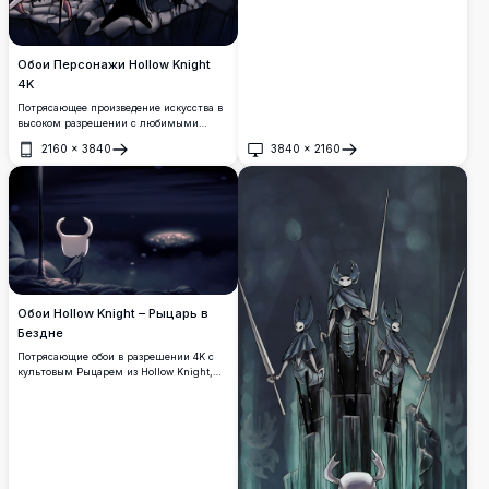
Обои Персонажи Hollow Knight
4K
Потрясающее произведение искусства в
высоком разрешении с любимыми
персонажами из Hollow Knight,
2160
×
3840
3840
×
2160
собравшимися в темной атмосферной
Открыть
Открыть
сцене. Эти премиальные обои 4K
демонстрируют знаковый
художественный стиль игры с
замысловатыми деталями, угрюмым
освещением и таинственным
очарованием, определяющим этот инди-
шедевр.
Обои Hollow Knight – Рыцарь в
Бездне
Потрясающие обои в разрешении 4K с
культовым Рыцарем из Hollow Knight,
стоящим в одиночестве в мрачном
атмосферном подземном мире.
Угрюмые синие оттенки и светящиеся
элементы создают завораживающе
красивую сцену.