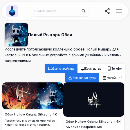
Wallpaper Alchemy
Полый Рыцарь Обои
Исследуйте потрясающую коллекцию обоев Полый Рыцарь для
настольных и мобильных устройств с яркими дизайнами и четкими
разрешениями
Все устройства
Компьютер
Телефон
Больше загрузок
Новейший
Обои Hollow Knight: Silksong 4K
Погрузитесь в чарующий мир Hollow
Обои Hollow Knight: Silksong - 4K
Knight: Silksong с этими обоями
Высокое Разрешение
высокого разрешения 4K. С яркими