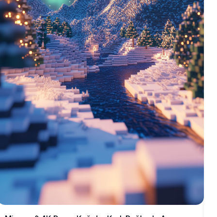
v
d
h