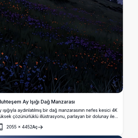
uhteşem Ay Işığı Dağ Manzarası
y ışığıyla aydınlatılmış bir dağ manzarasının nefes kesici 4K
üksek çözünürlüklü illüstrasyonu, parlayan bir dolunay ile
anlı bir gece gökyüzünü sergiliyor. Sahne, yabani
2055
×
4452
Aç
içeklerle süslenmiş dalgalı tepeler, köy ışıklarının
arıldadığı sakin bir vadi ve yıldızlarla dolu mor tonlu bir