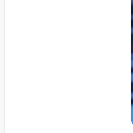
atmosferik sahne, masaüstü arka planları için mükemmel
olan dünya dışı bir ruh hali yaratıyor.