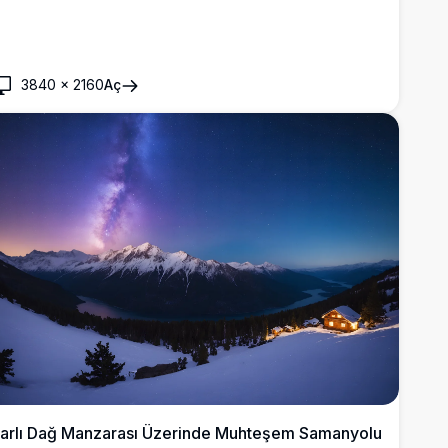
3840
×
2160
Aç
arlı Dağ Manzarası Üzerinde Muhteşem Samanyolu