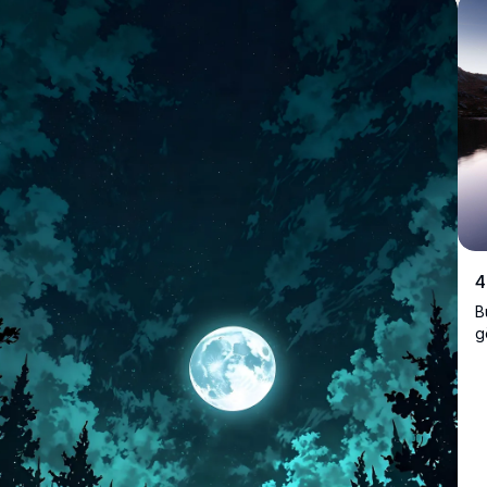
g
s
b
a
4
B
g
s
m
g