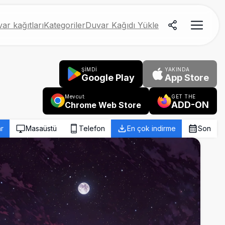
ar kağıtları
Kategoriler
Duvar Kağıdı Yükle
ŞİMDİ
YAKINDA
Google Play
App Store
Mevcut:
GET THE
ADD-ON
Chrome Web Store
r
Masaüstü
Telefon
En çok indirme
Son