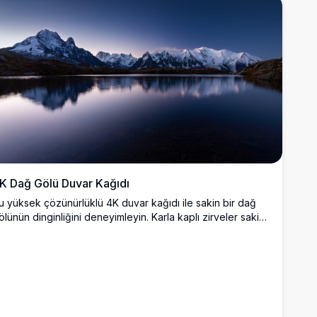
ökyüzünün altında yükselen heybetli dağlar içeriyor. Doğa
everler ve sanat tutkunları için, duvar kağıtları veya
askılar için çarpıcı, yüksek kaliteli dijital bir sanat eseri
rayanlar için mükemmel.
K Dağ Gölü Duvar Kağıdı
u yüksek çözünürlüklü 4K duvar kağıdı ile sakin bir dağ
ölünün dinginliğini deneyimleyin. Karla kaplı zirveler sakin
ulara yansır ve masaüstü veya mobil arka planlar için
ükemmel olan nefes kesici bir manzara oluşturur, doğanın
üzelliğine huzurlu bir kaçış sunar.