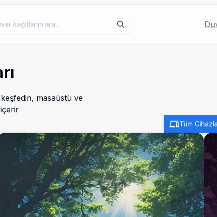
Duv
rı
 keşfedin, masaüstü ve
içerir
Tüm Cihazla