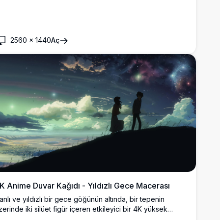
2560
×
1440
Aç
K Anime Duvar Kağıdı - Yıldızlı Gece Macerası
anlı ve yıldızlı bir gece göğünün altında, bir tepenin
zerinde iki silüet figür içeren etkileyici bir 4K yüksek
özünürlüklü anime duvar kağıdı. Sahne, rüya gibi bulutlar