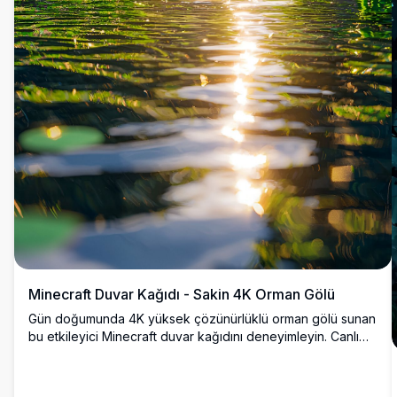
Minecraft Duvar Kağıdı - Sakin 4K Orman Gölü
Gün doğumunda 4K yüksek çözünürlüklü orman gölü sunan
bu etkileyici Minecraft duvar kağıdını deneyimleyin. Canlı
yeşil ağaçlar ve canlı bitki örtüsü, altın güneş ışığını yansıtan
parıldayan suyun etrafını çerçeveliyor. Oyuncular için
mükemmel olan bu detaylı manzara, sürükleyici ve bloklu