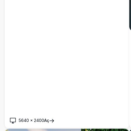
5640
×
2400
Aç