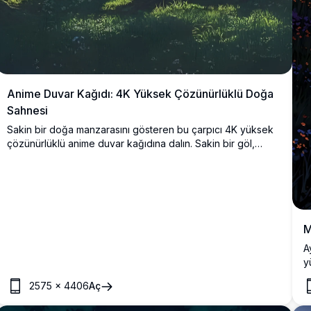
Anime Duvar Kağıdı: 4K Yüksek Çözünürlüklü Doğa
Sahnesi
Sakin bir doğa manzarasını gösteren bu çarpıcı 4K yüksek
çözünürlüklü anime duvar kağıdına dalın. Sakin bir göl,
yemyeşil dağların arasında yer alır, yüksek ağaçlar ve altın
ışınlar yayan parlak bir güneşle çerçevelenir. Tahta bir
banka huzurlu bir meditasyon için davet verir, canlı renkler
ve detaylı sanatla harmanlanır. Nefes kesici, yüksek kaliteli
görselleriyle masaüstü veya mobil ekranınızı geliştirmek için
mükemmeldir.
M
A
y
c
2575
×
4406
Aç
ç
p