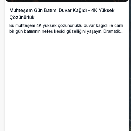
Muhteşem Gün Batımı Duvar Kağıdı - 4K Yüksek
Çözünürlük
Bu muhteşem 4K yüksek çözünürlüklü duvar kağıdı ile canlı
bir gün batımının nefes kesici güzelliğini yaşayın. Dramatik
turuncu ve pembe bulutlar, köprü ve elektrik hatları ile sakin
bir manzara üzerinde, doğanın ihtişamını yakalar. Masaüstü
veya mobil ekranınızı net, ayrıntılı görsellerle geliştirmek için
mükemmel. Manzara fotoğrafçılığı ve yüksek kaliteli dijital
sanat hayranları için ideal.