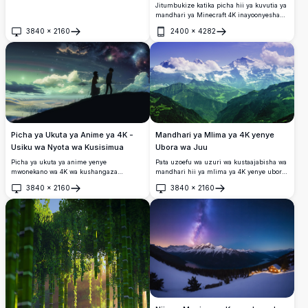
Jitumbukize katika picha hii ya kuvutia ya
mandhari ya Minecraft 4K inayoonyesha
aurora ya kupendeza juu ya milima
3840
×
2160
2400
×
4282
iliyojaa theluji. Mandhari ya kina na ubora
Fungua
Fungua
wa hali ya juu inachukua kiini cha usiku
wa baridi tulivu katika dunia ya Minecraft,
kamili na mto mtulivu na miti inayong'aa.
Picha ya Ukuta ya Anime ya 4K -
Mandhari ya Mlima ya 4K yenye
Usiku wa Nyota wa Kusisimua
Ubora wa Juu
Picha ya ukuta ya anime yenye
Pata uzoefu wa uzuri wa kustaajabisha wa
mwonekano wa 4K wa kushangaza
mandhari hii ya mlima ya 4K yenye ubora
inayoonyesha michoro miwili kwenye
wa juu. Inayo milima mirefu iliyofunikwa
3840
×
2160
3840
×
2160
kilima chini ya anga ya usiku yenye nyota
na theluji, mabonde ya kijani kibichi, na
Fungua
Fungua
na yenye rangi. Mandhari imejaa
anga ya buluu iliyojaa mawingu mepesi,
mawingu yenye ndoto na uzuri wa angani,
picha hii inakamata kiini cha utulivu wa
ikiibua hisia za kusisimua na kushangaa.
asili. Inafaa kwa mandhari ya mezani au
Inafaa kwa mashabiki wa anime na sanaa
sanaa ya ukutani, mandhari hii ya ultra-
yenye mada ya anga.
HD inaleta utulivu wa Alps kwenye skrini
yako kwa maelezo ya kustaajabisha.