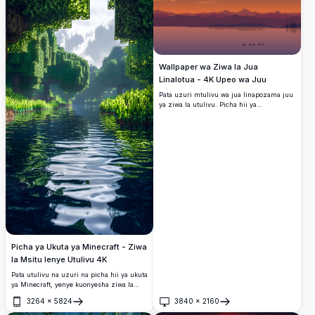
kwa kuboresha desktop yako au skrini ya
simu kwa rangi zake zenye maelezo na
anga tulivu. Inafaa kwa wapenda
mazingira wanaotafuta usuli wa ubora wa
juu.
Wallpaper wa Ziwa la Jua
Linalotua - 4K Upeo wa Juu
Pata uzuri mtulivu wa jua linapozama juu
ya ziwa la utulivu. Picha hii ya
mandharinyuma ya 4K yenye upeo wa juu
inakamata rangi angavu za anga, kivuli
cha milima ya mbali, na maji ya utulivu,
mkamilifu kwa kuunda mazingira ya
amani kwenye skrini yako.
Picha ya Ukuta ya Minecraft - Ziwa
la Msitu lenye Utulivu 4K
Pata utulivu na uzuri na picha hii ya ukuta
ya Minecraft, yenye kuonyesha ziwa la
msitu lenye utulivu katika azimio la 4K
3264
×
5824
3840
×
2160
lenye mwangwi. Picha hii inachukua uzuri
Fungua
Fungua
wa kijani kibichi chenye saizi ndogo na