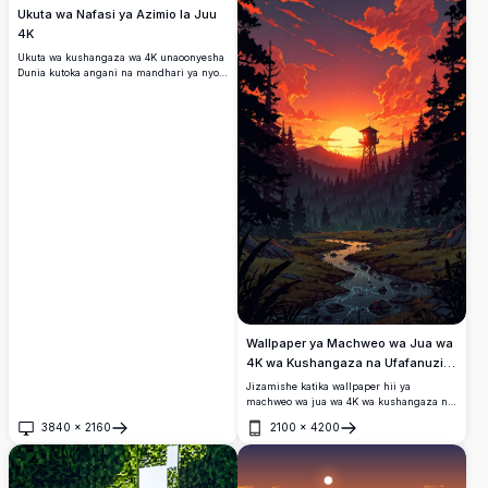
Ukuta wa Nafasi ya Azimio la Juu
4K
Ukuta wa kushangaza wa 4K unaoonyesha
Dunia kutoka angani na mandhari ya nyota
inayong'aa. Picha inakamata kuchomoza
kwa jua juu ya sayari, ikiangazia mabara
na bahari kwa undani mkali. Inafaa kwa
mandharinyuma ya dawati au simu, inatoa
mtazamo wa kupendeza wa dunia yetu na
anga.
Wallpaper ya Machweo wa Jua wa
4K wa Kushangaza na Ufafanuzi
wa Juu
Jizamishe katika wallpaper hii ya
machweo wa jua wa 4K wa kushangaza na
wa ufafanuzi wa juu. Inajumuisha anga
3840
×
2160
2100
×
4200
yenye rangi na mawingu ya moto ya rangi
Fungua
Fungua
ya waridi na machungwa, msitu wenye
utulivu, mto mwinamo, na umbo la mnara
wa maji dhidi ya milima ya mbali. Bora