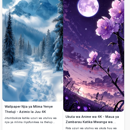
Wallpaper Njia ya Mlima Yenye
Theluji - Azimio la Juu 4K
Ukuta wa Anime wa 4K - Maua ya
Jitumbukize katika uzuri wa utulivu wa
Zambarau Katika Mwanga wa
njia ya mlima iliyofunikwa na theluji
iliyozungukwa na miti mikubwa ya
Mwezi
Pata uzuri wa utulivu wa ukuta huu wa