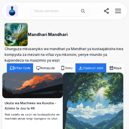
Wallpaper Alchemy
Mandhari Mandhari
Chunguza mkusanyiko wa mandhari ya Mandhari ya kustaajabisha kwa
kompyuta za mezani na vifaa vya mkononi, yenye miundo ya
kupendeza na maazimio ya wazi
Vifaa Vyote
Kompyuta
Simu
Vipakuzi zaidi
Mpya
Ukuta wa Machweo wa Kuvutia -
Azimio la Juu la 4K
Pata uzoefu wa uzuri wa kustaajabisha wa
machweo yenye rangi nyangavu na ukuta
huu wa kuvutia wa azimio la juu la 4K.
Ukiwa na mawingu ya kushangaza ya