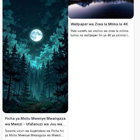
ya anga lenye nyota na rangi ya
zambarau. Inafaa kabisa kwa wapenzi wa
asili na wanaopenda sanaa wanaotafuta
kazi ya sanaa ya dijitali ya kustaajabisha
na ya ubora wa juu kwa ajili ya mandhari
ya ukuta au kuchapisha.
Wallpaper wa Ziwa la Mlima la 4K
Pata uzoefu wa utulivu wa ziwa la mlima
tulivu na wallpaper hii ya 4K ya azimio la
juu. Vilele vya theluji vinaakisi katika maji
tulivu, vikiumba mandhari ya kuvutia
inayofaa kwa mandharinyuma za eneo-
kazi au simu, inayotoa njia ya amani ya
kukimbia kwenye uzuri wa asili.
Picha ya Msitu Mwenye Mwangaza
wa Mwezi - Ufafanuzi wa Juu wa
4K
Tazama uzuri wa kupendeza wa Picha hii
ya Msitu Mwenye Mwangaza wa Mwezi
katika azimio la juu sana la 4K. Huonyesha