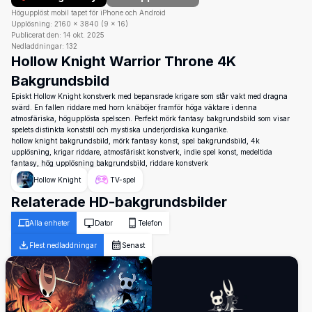
Högupplöst mobil tapet för iPhone och Android
Upplösning:
2160
×
3840
(
9
×
16
)
Publicerat den:
14 okt. 2025
Nedladdningar:
132
Hollow Knight Warrior Throne 4K
Bakgrundsbild
Episkt Hollow Knight konstverk med bepansrade krigare som står vakt med dragna
svärd. En fallen riddare med horn knäböjer framför höga väktare i denna
atmosfäriska, högupplösta spelscen. Perfekt mörk fantasy bakgrundsbild som visar
spelets distinkta konststil och mystiska underjordiska kungarike.
hollow knight bakgrundsbild, mörk fantasy konst, spel bakgrundsbild, 4k
upplösning, krigar riddare, atmosfäriskt konstverk, indie spel konst, medeltida
fantasy, hög upplösning bakgrundsbild, riddare konstverk
Hollow Knight
TV-spel
Relaterade HD-bakgrundsbilder
Alla enheter
Dator
Telefon
Flest nedladdningar
Senast