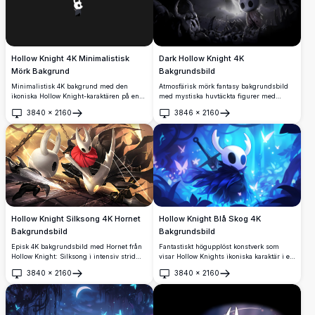
Dark Hollow Knight 4K
Hollow Knight 4K Minimalistisk
Bakgrundsbild
Mörk Bakgrund
Atmosfärisk mörk fantasy bakgrundsbild
Minimalistisk 4K bakgrund med den
med mystiska huvtäckta figurer med
ikoniska Hollow Knight-karaktären på en
hornade masker i en hemsökta
elegant mörk bakgrund. Högupplöst
3840
×
2160
3846
×
2160
underjordisk grotta. Högupplöst konstverk
konstverk perfekt för fans av det älskade
Öppna
Öppna
som visar dramatisk belysning och gotisk
indie-spelet, erbjuder ren estetisk
estetik perfekt för att skapa en
attraktion för desktop- och mobilskärmar.
uppslukande, övervärdlig atmosfär på
vilken skärm som helst.
Hollow Knight Silksong 4K Hornet
Hollow Knight Blå Skog 4K
Bakgrundsbild
Bakgrundsbild
Episk 4K bakgrundsbild med Hornet från
Fantastiskt högupplöst konstverk som
Hollow Knight: Silksong i intensiv strid
visar Hollow Knights ikoniska karaktär i en
med dramatiska ljuseffekter. Högupplöst
mystisk blå skogsmiljö. Vacker cel-shaded
3840
×
2160
3840
×
2160
konstverk som visar den smidiga
animationsstil med lysande fjärilar,
Öppna
Öppna
protagonisten som använder nål- och
eteriska ljuseffekter och förtrollande
silkesförmågor mot gyllene atmosfäriska
atmosfär perfekt för spelentusiaster och
bakgrunder, perfekt för gaming desktop-
skrivbordsbakgrunder.