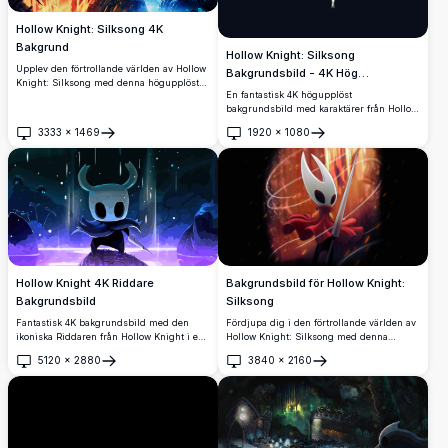
Hollow Knight: Silksong 4K
Bakgrund
Hollow Knight: Silksong
Upplev den förtrollande världen av Hollow
Bakgrundsbild - 4K Hög
Knight: Silksong med denna högupplösta
Upplösning
En fantastisk 4K högupplöst
4K-bakgrund. Med livfulla röda och blåa
bakgrundsbild med karaktärer från Hollow
riken fångar detta konstverk spelets
Knight: Silksong. Konstverket visar de
atmosfär, och visar de ikoniska
3333
×
1469
1920
×
1080
ikoniska behornade siluetterna mot en
karaktärerna i sitt rätta element, perfekt för
Öppna
Öppna
minimalistisk mörk bakgrund, perfekt för
både fans och spelare.
fans av spelet som letar efter en visuellt
slående skrivbords- eller mobilbakgrund.
Hollow Knight 4K Riddare
Bakgrundsbild för Hollow Knight:
Bakgrundsbild
Silksong
Fantastisk 4K bakgrundsbild med den
Fördjupa dig i den förtrollande världen av
ikoniska Riddaren från Hollow Knight i en
Hollow Knight: Silksong med denna
mystisk underjordisk grotta med eterisk
fantastiska 4K-bakgrundsbild. Med den
5120
×
2880
3840
×
2160
blå och lila belysning. Högupplöst
ikoniska karaktären i en dynamisk pose
Öppna
Öppna
konstverk som visar den tyste
mot en livlig, eldig bakgrund fångar
protagonisten med spikvapen i
denna högupplösta bild spelets äventyr
atmosfärisk grottmiljö, perfekt för
och mysteriums kärna.
skrivbordsskärmar.