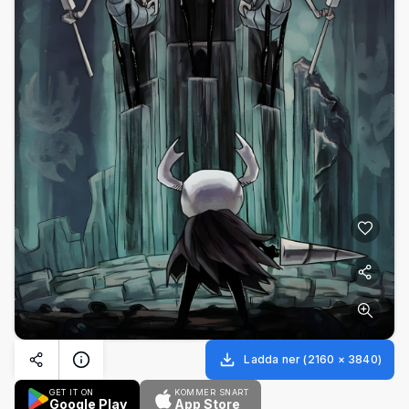
Ladda ner
(
2160
×
3840
)
GET IT ON
KOMMER SNART
Google Play
App Store