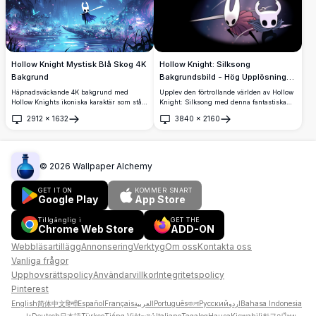
skärmar.
Hollow Knight Mystisk Blå Skog 4K
Hollow Knight: Silksong
Bakgrund
Bakgrundsbild - Hög Upplösning
4K
Häpnadsväckande 4K bakgrund med
Upplev den förtrollande världen av Hollow
Hollow Knights ikoniska karaktär som står
Knight: Silksong med denna fantastiska
i en förtrollad blå skog med lysande
4K-bakgrund. Med ikoniska karaktärer i
2912
×
1632
3840
×
2160
fjärilar, magiska gnistor och en månens
livliga detaljer är denna högupplösta bild
Öppna
Öppna
sickel. Perfekt högupplöst
perfekt för fans som vill ta med sig
skrivbordsbakgrund som visar spelets
Hallownests äventyr till sin skrivbords-
distinkta konststil och atmosfäriska
eller mobilskärm.
skönhet.
©
2026
Wallpaper Alchemy
GET IT ON
KOMMER SNART
Google Play
App Store
Tillgänglig i
GET THE
Chrome Web Store
ADD-ON
Webbläsartillägg
Annonsering
Verktyg
Om oss
Kontakta oss
Vanliga frågor
Upphovsrättspolicy
Användarvillkor
Integritetspolicy
Pinterest
English
简体中文
हिन्दी
Español
Français
العربية
Português
বাংলা
Русский
اردو
Bahasa Indonesia