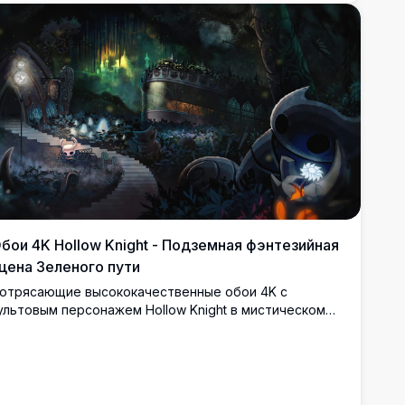
деально подходит для настольных дисплеев.
бои 4K Hollow Knight - Подземная фэнтезийная
цена Зеленого пути
отрясающие высококачественные обои 4K с
ультовым персонажем Hollow Knight в мистическом
одземном царстве. Атмосферная сцена
емонстрирует древнюю каменную архитектуру,
ветящиеся зеленые сияния, загадочные руины и
фирные световые эффекты. Идеально подходит для
оклонников инди-игр и эстетики темного фэнтези,