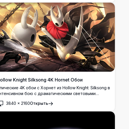
ollow Knight Silksong 4K Hornet Обои
пические 4K обои с Хорнет из Hollow Knight: Silksong в
нтенсивном бою с драматическими световыми
ффектами. Высокоразрешающая графика,
3840
×
2160
Открыть
емонстрирующая ловкую героиню, владеющую
пособностями иглы и шелка на фоне золотистых
тмосферных задников, идеально подходящая для
гровых дисплеев рабочего стола.