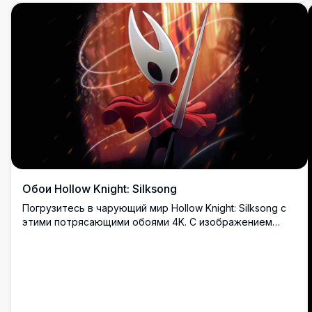
Обои Hollow Knight: Silksong
Погрузитесь в чарующий мир Hollow Knight: Silksong с
этими потрясающими обоями 4K. С изображением
культового персонажа в динамичной позе на фоне
яркого, огненного фона, это высококачественное
изображение передает сущность приключений и
загадок игры.