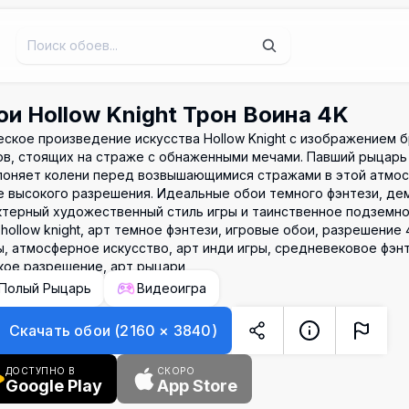
ои Hollow Knight Трон Воина 4K
еское произведение искусства Hollow Knight с изображением 
ов, стоящих на страже с обнаженными мечами. Павший рыцарь
лоняет колени перед возвышающимися стражами в этой атмос
е высокого разрешения. Идеальные обои темного фэнтези, д
ктерный художественный стиль игры и таинственное подземно
hollow knight, арт темное фэнтези, игровые обои, разрешение 
ы, атмосферное искусство, арт инди игры, средневековое фэнт
кое разрешение, арт рыцари
Полый Рыцарь
Видеоигра
Скачать обои
(
2160
×
3840
)
ДОСТУПНО В
СКОРО
Google Play
App Store