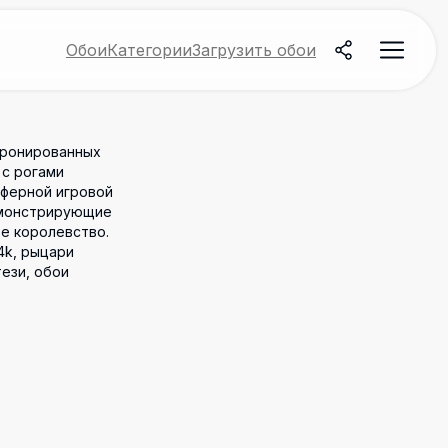
Обои
Категории
Загрузить обои
бронированных
 с рогами
ферной игровой
емонстрирующие
е королевство.
4k, рыцари
ези, обои