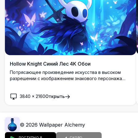
Hollow Knight Синий Лес 4K Обои
Потрясающее произведение искусства в высоком
разрешении с изображением знакового персонажа
Hollow Knight в мистическом синем лесу. Красивый
стиль cel-shaded анимации со светящимися
3840
×
2160
Открыть
бабочками, эфирными световыми эффектами и
очаровательной атмосферой, идеально подходящей
для любителей игр и фонов рабочего стола.
©
2026
Wallpaper Alchemy
ДОСТУПНО В
СКОРО