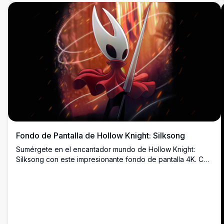
Fondo de Pantalla de Hollow Knight: Silksong
Sumérgete en el encantador mundo de Hollow Knight:
Silksong con este impresionante fondo de pantalla 4K. Con
el personaje icónico en una pose dinámica contra un fondo
vibrante y ardiente, esta imagen de alta resolución captura
la esencia de la aventura y el misterio del juego.