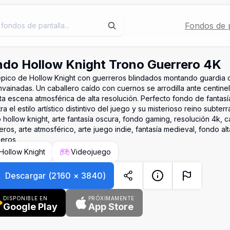
Fondos de p
do Hollow Knight Trono Guerrero 4K
épico de Hollow Knight con guerreros blindados montando guardia
vainadas. Un caballero caído con cuernos se arrodilla ante centine
ta escena atmosférica de alta resolución. Perfecto fondo de fantas
a el estilo artístico distintivo del juego y su misterioso reino subter
 hollow knight, arte fantasía oscura, fondo gaming, resolución 4k, c
eros, arte atmosférico, arte juego indie, fantasía medieval, fondo alt
leros
Hollow Knight
Videojuego
Descargar
(
2160
×
3840
)
DISPONIBLE EN
PRÓXIMAMENTE
Google Play
App Store