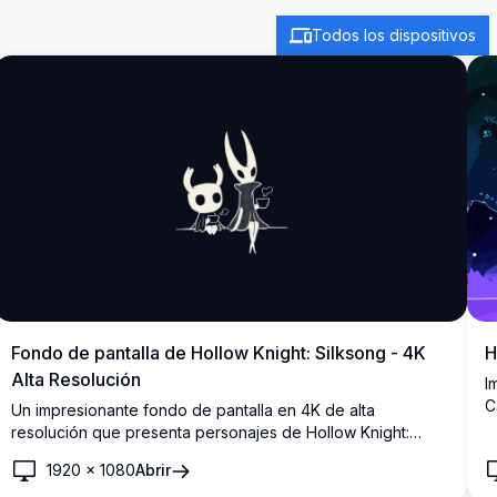
Todos los dispositivos
Fondo de pantalla de Hollow Knight: Silksong - 4K
H
Alta Resolución
I
C
Un impresionante fondo de pantalla en 4K de alta
m
resolución que presenta personajes de Hollow Knight:
a
Silksong. La obra de arte muestra las icónicas siluetas con
1920
×
1080
Abrir
a
cuernos contra un fondo oscuro minimalista, perfecto para
p