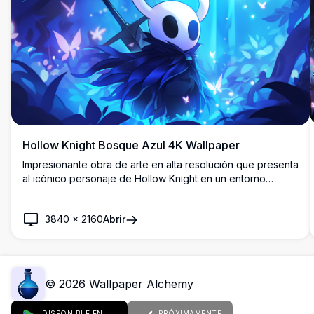
Hollow Knight Bosque Azul 4K Wallpaper
Impresionante obra de arte en alta resolución que presenta
al icónico personaje de Hollow Knight en un entorno
místico de bosque azul. Hermoso estilo de animación cel-
shaded con mariposas brillantes, efectos de iluminación
3840
×
2160
Abrir
etérea y atmósfera encantadora perfecta para entusiastas
de los videojuegos y fondos de escritorio.
©
2026
Wallpaper Alchemy
DISPONIBLE EN
PRÓXIMAMENTE