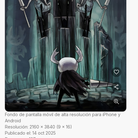
Fondo de pantalla móvil de alta resolución para iPhone y
Android
Resolución:
2160
×
3840
(
9
×
16
)
Publicado el:
14 oct 2025