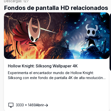
Descargas:
127
Fondos de pantalla HD relacionados
Hollow Knight: Silksong Wallpaper 4K
Experimenta el encantador mundo de Hollow Knight:
Silksong con este fondo de pantalla 4K de alta resolución.
Presentando vibrantes reinos rojos y azules, esta obra de
arte captura la esencia de la atmósfera del juego,
mostrando a los personajes icónicos en su elemento,
perfecto para fanáticos y jugadores por igual.
3333
×
1469
Abrir