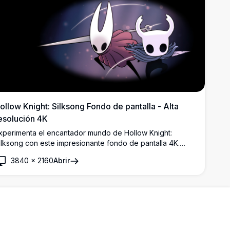
ollow Knight: Silksong Fondo de pantalla - Alta
esolución 4K
xperimenta el encantador mundo de Hollow Knight:
ilksong con este impresionante fondo de pantalla 4K.
resentando personajes icónicos en vívidos detalles, esta
3840
×
2160
Abrir
magen de alta resolución es perfecta para los fanáticos
ue desean llevar la aventura de Hallownest a su escritorio
 pantalla móvil.