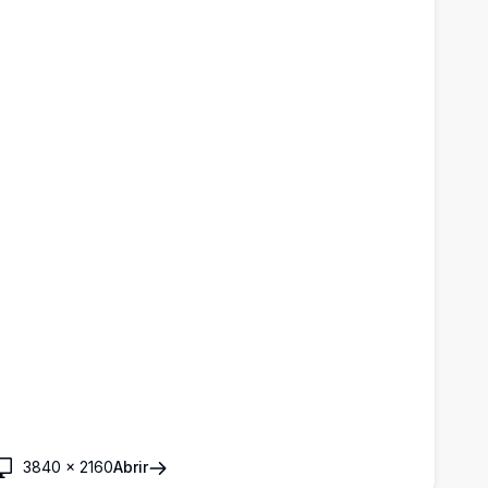
aptura la belleza inquietante de las profundidades de
allownest.
3840
×
2160
Abrir