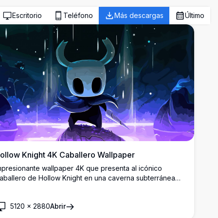
Escritorio
Teléfono
Más descargas
Último
ollow Knight 4K Caballero Wallpaper
mpresionante wallpaper 4K que presenta al icónico
aballero de Hollow Knight en una caverna subterránea
ística con iluminación etérea azul y púrpura. Artwork de
lta resolución que muestra al silencioso protagonista con
5120
×
2880
Abrir
rma de clavo en ambiente atmosférico de cueva,
erfecto para pantallas de escritorio.