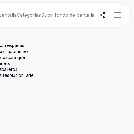
antalla
Categorías
Subir fondo de pantalla
 con espadas
las imponentes
ía oscura que
ráneo.
aballeros
a resolución, arte