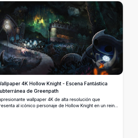
allpaper 4K Hollow Knight - Escena Fantástica
ubterránea de Greenpath
mpresionante wallpaper 4K de alta resolución que
resenta al icónico personaje de Hollow Knight en un reino
ubterráneo místico. La escena atmosférica muestra
rquitectura antigua de piedra, auroras verdes brillantes,
uinas misteriosas y efectos de iluminación etéreos.
erfecto para fanáticos de los juegos indie y la estética de
antasía oscura, este fondo de pantalla de calidad premium