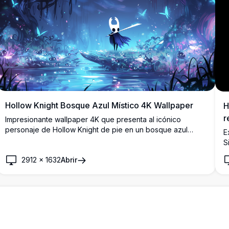
Hollow Knight Bosque Azul Místico 4K Wallpaper
H
r
Impresionante wallpaper 4K que presenta al icónico
personaje de Hollow Knight de pie en un bosque azul
E
encantado con mariposas brillantes, destellos mágicos y
S
luna creciente. Fondo de escritorio perfecto en alta
P
2912
×
1632
Abrir
resolución que muestra el estilo artístico distintivo del juego
i
y su belleza atmosférica.
q
o