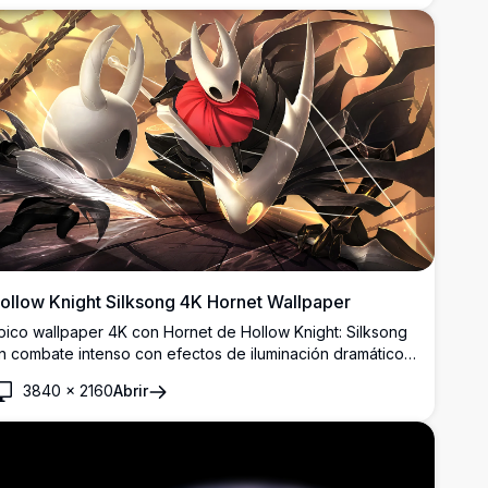
ollow Knight Silksong 4K Hornet Wallpaper
pico wallpaper 4K con Hornet de Hollow Knight: Silksong
n combate intenso con efectos de iluminación dramáticos.
rtwork de alta resolución que muestra a la ágil
3840
×
2160
Abrir
rotagonista empuñando habilidades de aguja y seda
ontra fondos atmosféricos dorados, perfecto para
antallas de escritorio gaming.