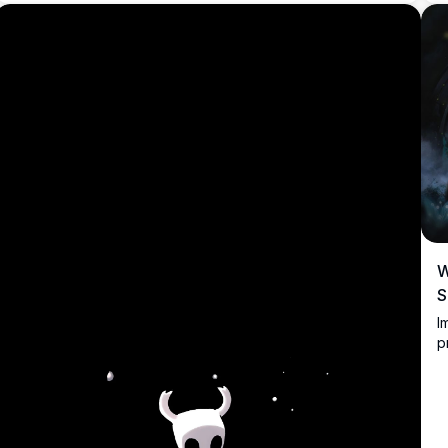
los fanáticos del juego que buscan un fondo de escritorio
o móvil visualmente impresionante.
W
S
I
p
s
a
r
P
f