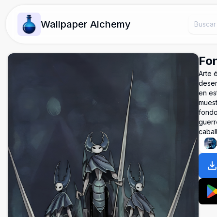
Wallpaper Alchemy
Fon
Arte 
desen
en es
muestr
fondo
guerr
cabal