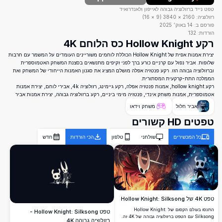
טפט נייד ברזולוציה גבוהה לאייפון ולאנדרואיד
רזולוציה:
2160
×
3840
(
9
×
16
)
פורסם ב:
14 באוק׳ 2025
הורדות:
132
רקע Hollow Knight כס הלוחם 4K
יצירת אמנות אפית של Hollow Knight הכוללת לוחמים משוריינים העומדים על המשמר עם חרבות
שלופות. אביר נפול עם קרניים כורע ברך לפני זקיפים מתנשאים בסצנת המשחק האטמוספרית
וברזולוציה גבוהה הזו. רקע פנטזיה אפלה מושלם המציג את סגנון האמנות הייחודי של המשחק ואת
הממלכה התת-קרקעית המסתורית.
רקע hollow knight, אמנות פנטזיה אפלה, רקע גיימינג, רזולוציה 4k, אבירי לוחם, יצירת אמנות
אטמוספרית, אמנות משחק אינדי, פנטזיה מימי ביניים, רקע ברזולוציה גבוהה, יצירת אמנות אביר
אביר חלול
משחק וידאו
טפטים HD קשורים
כל המכשירים
שולחני
טלפון
הכי הורדות
חדש
טפט 4K של Hollow Knight: Silksong
התנסו בעולם הקסום של Hollow Knight:
טפט Hollow Knight: Silksong -
Silksong עם הטפט ברזולוציה גבוהה של 4K זה.
רזולוציה גבוהה 4K