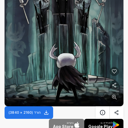
הורד
(
2160
×
3840
)
להורדה ב-
בקרוב
App Store
Google Play