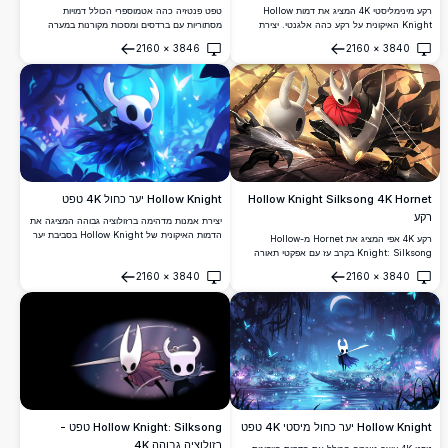
טפט פנטזיה כהה אטמוספרי הכולל דמויות
רקע מינימליסטי 4K המציג את דמות Hollow
מסתוריות עם ברדסים ומסכות מקורנות במערה
Knight האיקונית על רקע כהה אלגנטי. יצירת
תת-קרקעית מרתיעה. יצירת אמנות ברזולוציה גבוהה
אמנות ברזולוציה גבוהה מושלמת עבור מעריצי
2160
×
3846
2160
×
3840
המציגה תאורה דרמטית ואסתטיקה גותית מושלמת
המשחק האינדי האהוב, מציעה משיכה אסתטית
פתח
פתח
ליצירת אווירה סוחפת ועל-טבעית על כל מסך.
נקייה עבור תצוגות שולחן עבודה ונייד.
Hollow Knight Silksong 4K Hornet
Hollow Knight יער כחול 4K טפט
רקע
יצירת אמנות מדהימה ברזולוציה גבוהה המציגה את
הדמות האיקונית של Hollow Knight בסביבת יער
רקע 4K אפי המציג את Hornet מ-Hollow
כחול מיסטי. סגנון אנימציה cel-shaded יפהפה
Knight: Silksong בקרב עז עם אפקטי תאורה
עם פרפרים זוהרים, אפקטי תאורה אתריים ואווירה
דרמטיים. יצירת אמנות ברזולוציה גבוהה המראה
2160
×
3840
2160
×
3840
קסומה מושלמת לחובבי משחקים ורקעים לשולחן
את הגיבורה הזריזה מפעילה יכולות מחט ומשי נגד
פתח
פתח
עבודה.
רקעים אטמוספריים זהובים, מושלם לתצוגות שולחן
עבודה גיימינג.
Hollow Knight יער כחול מיסטי 4K טפט
Hollow Knight: Silksong טפט -
רזולוציה גבוהה 4K