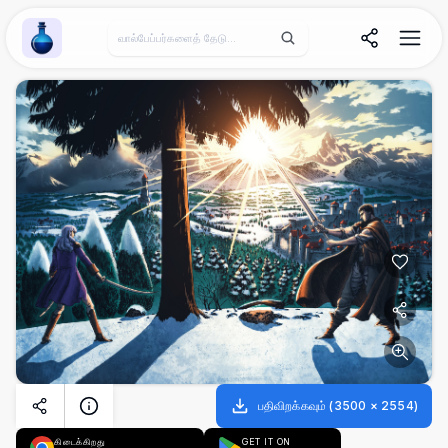
Wallpaper Alchemy
பதிவிறக்கவும்
(
3500
×
2554
)
கிடைக்கிறது
GET IT ON