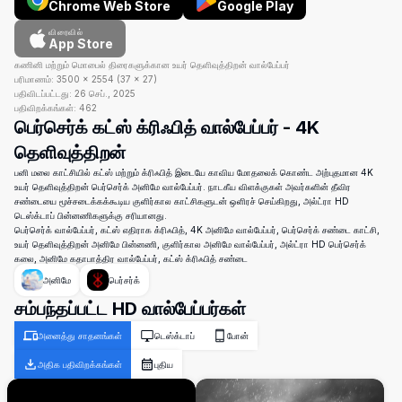
Chrome Web Store
Google Play
விரைவில்
App Store
கணினி மற்றும் மொபைல் திரைகளுக்கான உயர் தெளிவுத்திறன் வால்பேப்பர்
பரிமாணம்:
3500
×
2554
(
37
×
27
)
பதிவிடப்பட்டது:
26 செப்., 2025
பதிவிறக்கங்கள்:
462
பெர்செர்க் கட்ஸ் க்ரிஃபித் வால்பேப்பர் - 4K
தெளிவுத்திறன்
பனி மலை காட்சியில் கட்ஸ் மற்றும் க்ரிஃபித் இடையே காவிய மோதலைக் கொண்ட அற்புதமான 4K
உயர் தெளிவுத்திறன் பெர்செர்க் அனிமே வால்பேப்பர். நாடகீய விளக்குகள் அவர்களின் தீவிர
சண்டையை மூச்சடைக்கக்கூடிய குளிர்கால காட்சிகளுடன் ஒளிரச் செய்கிறது, அல்ட்ரா HD
டெஸ்க்டாப் பின்னணிகளுக்கு சரியானது.
பெர்செர்க் வால்பேப்பர், கட்ஸ் எதிராக க்ரிஃபித், 4K அனிமே வால்பேப்பர், பெர்செர்க் சண்டை காட்சி,
உயர் தெளிவுத்திறன் அனிமே பின்னணி, குளிர்கால அனிமே வால்பேப்பர், அல்ட்ரா HD பெர்செர்க்
கலை, அனிமே கதாபாத்திர வால்பேப்பர், கட்ஸ் க்ரிஃபித் சண்டை
அனிமே
பெர்சர்க்
சம்பந்தப்பட்ட HD வால்பேப்பர்கள்
அனைத்து சாதனங்கள்
டெஸ்க்டாப்
போன்
அதிக பதிவிறக்கங்கள்
புதிய