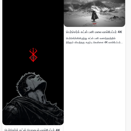
பெர்செர்க் கட்ஸ் பனி மலை வால்பேப்பர் 4K
பெர்செர்க்கிலிருந்து கட்ஸ் பனி வனாந்தரத்தில்
நிற்கும் வியத்தகு கருப்பு வெள்ளை 4K வால்பேப்பர்.
தனிமையான போர்வீரன் விழும் பனியின் மத்தியில்
மலைப்பகுதிகளை எதிர்கொள்கிறான், அவனது
சின்னமான மேலங்கி காற்றில் பறக்கிறது. இந்த உயர்-
தெளிவுத்திறன் படம் புகழ்பெற்ற மங்கா தொடரின்
இருண்ட, காவிய சூழலைப் பிடிக்கிறது.
பெர்செர்க் கட்ஸ் மொபைல் வால்பேப்பர் 4K