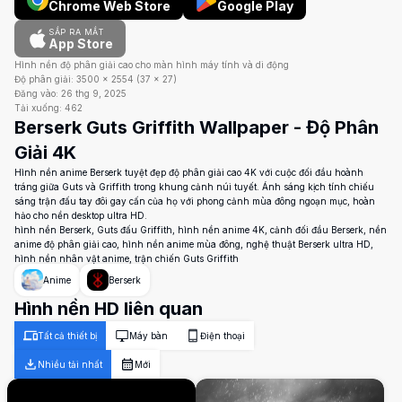
Chrome Web Store
Google Play
SẮP RA MẮT
App Store
Hình nền độ phân giải cao cho màn hình máy tính và di động
Độ phân giải:
3500
×
2554
(
37
×
27
)
Đăng vào:
26 thg 9, 2025
Tải xuống:
462
Berserk Guts Griffith Wallpaper - Độ Phân
Giải 4K
Hình nền anime Berserk tuyệt đẹp độ phân giải cao 4K với cuộc đối đầu hoành
tráng giữa Guts và Griffith trong khung cảnh núi tuyết. Ánh sáng kịch tính chiếu
sáng trận đấu tay đôi gay cấn của họ với phong cảnh mùa đông ngoạn mục, hoàn
hảo cho nền desktop ultra HD.
hình nền Berserk, Guts đấu Griffith, hình nền anime 4K, cảnh đối đầu Berserk, nền
anime độ phân giải cao, hình nền anime mùa đông, nghệ thuật Berserk ultra HD,
hình nền nhân vật anime, trận chiến Guts Griffith
Anime
Berserk
Hình nền HD liên quan
Tất cả thiết bị
Máy bàn
Điện thoại
Nhiều tải nhất
Mới