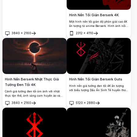
Hình Nền Tối Giản Berserk 4K
Một hình nền tối giản độ phân giải cao 4K
ấn tượng từ anime Berserk. Hình ảnh nổi
bật với một bóng đỏ đậm của Guts cầm
3840
×
2160
2312
×
4110
kiếm Dragonslayer biểu tượng của mình
Mở
Mở
trên một nền tối, nắm bắt được bản chất
của chủ đề kỳ ảo tối của sê-ri.
Hình Nền Berserk Nhật Thực Giả
Hình Nền Tối Giản Berserk Guts
Tưởng Đen Tối 4K
Hình nền giả tưởng đen tối 4K ấn tượng
với biểu tượng Dấu Ấn Sinh Tế huyền thoại
Cảnh giả tưởng đen tối ám ảnh với nhật
của Berserk phát sáng đỏ trên nền đen với
thực tận thế, ánh sáng cam huyền ảo và
các họa tiết vảy rồng phức tạp. Hoàn hảo
tia sáng bí ẩn. Những bóng người đứng
3840
×
2160
5120
×
2880
cho những fan của Guts và phong cách
trước hiện tượng vũ trụ trong khi một phi
Mở
Mở
anime đen tối đang tìm kiếm một hình
hành gia đơn độc ngồi trầm tư. Hoàn hảo
nền máy tính tối giản nhưng mạnh mẽ.
cho người hâm mộ tác phẩm nghệ thuật
hoành tráng, đậm chất anime.