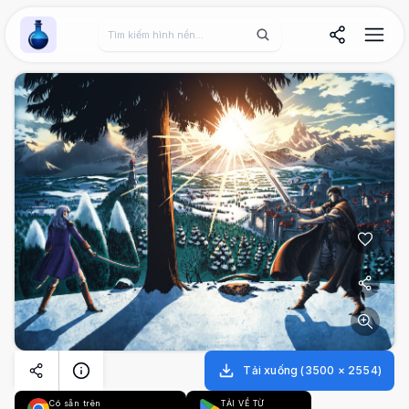
Wallpaper Alchemy
Tải xuống
(
3500
×
2554
)
Có sẵn trên
TẢI VỀ TỪ