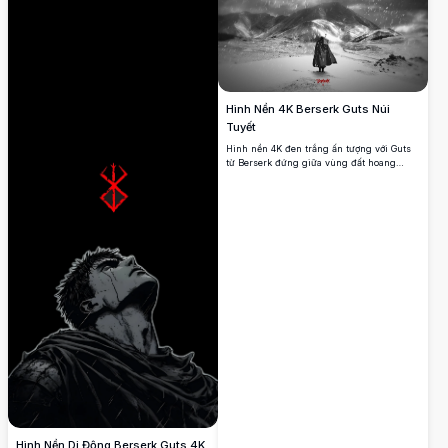
Hình Nền 4K Berserk Guts Núi
Tuyết
Hình nền 4K đen trắng ấn tượng với Guts
từ Berserk đứng giữa vùng đất hoang
tuyết phủ. Chiến binh cô độc đối mặt với
địa hình núi non giữa tuyết rơi, chiếc áo
choàng biểu tượng của anh tung bay trong
gió. Hình ảnh độ phân giải cao này thể
hiện bầu không khí u tối và hoành tráng
của bộ manga huyền thoại.
Hình Nền Di Động Berserk Guts 4K