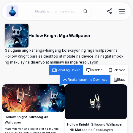
Wallpaper Alchemy
Hollow Knight Mga Wallpaper
Galugarin ang kahanga-hangang koleksyon ng mga wallpaper na
Hollow Knight para sa desktop at mobile na device, na nagtatampok
ng makulay na disenyo at malinaw na mga resolusyon
Lahat ng Device
Desktop
Telepono
Pinakamaraming Download
Bago
Hollow Knight: Silksong 4K
Wallpaper
Hollow Knight: Silksong Wallpaper
Maramdaman ang kaakit-akit na mundo
- 4K Mataas na Resolusyon
ng Hollow Knight: Silksong gamit ang