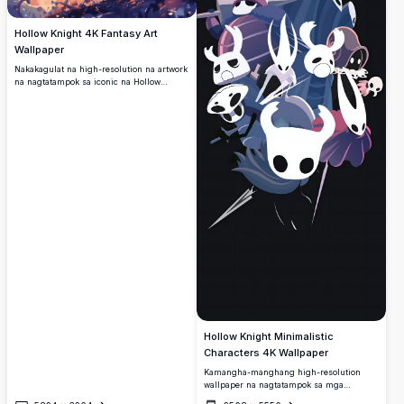
Hollow Knight 4K Fantasy Art
Wallpaper
Nakakagulat na high-resolution na artwork
na nagtatampok sa iconic na Hollow
Knight character na napapalibutan ng
umiikot na mystical elements, makulay na
sunset colors, at enchanted forest
silhouettes. Perpekto para sa mga fans na
naghahanap ng premium quality fantasy
gaming wallpapers na may dramatic
lighting at atmospheric detail.
Hollow Knight Minimalistic
Characters 4K Wallpaper
Kamangha-manghang high-resolution
wallpaper na nagtatampok sa mga
minamahal na Hollow Knight characters sa