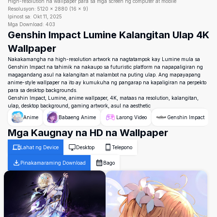
High-resolution na wallpaper para sa mga screen ng computer at mobile
Resolusyon:
5120
×
2880
(
16
×
9
)
Ipinost sa:
Okt 11, 2025
Mga Download:
403
Genshin Impact Lumine Kalangitan Ulap 4K
Wallpaper
Nakakamangha na high-resolution artwork na nagtatampok kay Lumine mula sa
Genshin Impact na tahimik na nakaupo sa futuristic platform na napapaligiran ng
magagandang asul na kalangitan at malambot na puting ulap. Ang mapayapang
anime-style wallpaper na ito ay kumukuha ng pangarap na kapaligiran na perpekto
para sa desktop backgrounds.
Genshin Impact, Lumine, anime wallpaper, 4K, mataas na resolution, kalangitan,
ulap, desktop background, gaming artwork, asul na aesthetic
Anime
Babaeng Anime
Larong Video
Genshin Impact
Mga Kaugnay na HD na Wallpaper
Lahat ng Device
Desktop
Telepono
Pinakamaraming Download
Bago