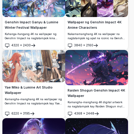
Genshin Impact Ganyu & Lumine
Wallpaper ng Genshin Impact 4K
Winter Festival Wallpaper
Anime Characters
Kahanga-hangang 4K na wallpaper ng
Nakamamanghang 4K na wallpaper na
Genshin Impact na nagtatampok kina
nagtatampok ng apat na iconic na Genshin
Ganyu at Lumine na nagdiriwang ng
Impact character sa isang split-panel na
4320
×
2430
3840
×
2160
masnowy na Lantern Festival sa Liyue
komposisyon.
Buksan
Buksan
Harbor. Ang mga glowing na parol sa
langit, asul na lotus na bulaklak, at
tradisyonal na arkitekturang Tsino ay
lumilikha ng isang kahanga-hangang
tanawin sa gabi ng taglamig.
Yae Miko & Lumine Art Studio
Raiden Shogun Genshin Impact 4K
Wallpaper
Wallpaper
Kamangha-manghang 4K na wallpaper ng
Kamangha-manghang 4K digital artwork
Genshin Impact na nagtatampok kay Yae
na nagtatampok kay Raiden Shogun mula
Miko na magandang nag-po-pose sa
sa Genshin Impact na hawak ang kanyang
puting damit habang pinipinta ni Lumine
6220
×
3195
4368
×
2448
electro sword sa gitna ng umiikot na lila
Buksan
Buksan
ang kanyang larawan sa isang studio na
na enerhiya at mga petals ng cherry
may sikat ng araw, tanawin ng lungsod at
blossom. High-resolution anime-style
mga bulaklak.
illustration na perpekto para sa desktop
backgrounds na may makulay na lila at