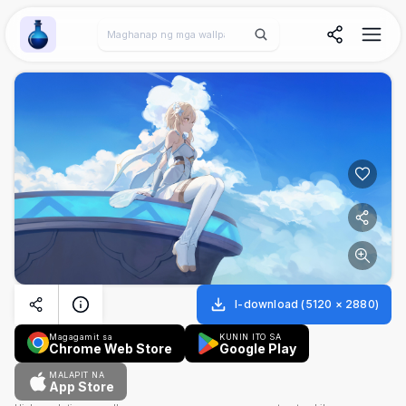
Wallpaper Alchemy
I-download
(
5120
×
2880
)
Magagamit sa
KUNIN ITO SA
Chrome Web Store
Google Play
MALAPIT NA
App Store