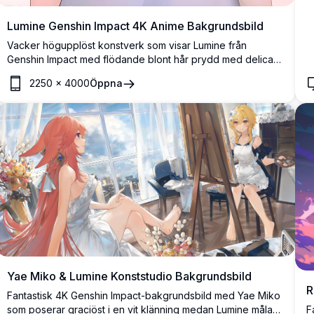
Lumine Genshin Impact 4K Anime Bakgrundsbild
Vacker högupplöst konstverk som visar Lumine från
Genshin Impact med flödande blont hår prydd med delicata
liljor. Den mjuka pastellfärgpaletten och den drömlika
2250
×
4000
Öppna
atmosfären skapar en lugn, eterisk estetik perfekt för
anime-entusiaster och Genshin Impact-fans.
Yae Miko & Lumine Konststudio Bakgrundsbild
R
Fantastisk 4K Genshin Impact-bakgrundsbild med Yae Miko
F
som poserar graciöst i en vit klänning medan Lumine målar