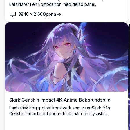
karaktärer i en komposition med delad panel.
3840
×
2160
Öppna
Skirk Genshin Impact 4K Anime Bakgrundsbild
Fantastisk högupplöst konstverk som visar Skirk från
Genshin Impact med flödande lila hår och mystiska
kristallelement mot en stjärnklar kosmisk bakgrund. Perfekt
skrivbordsbakgrund som visar eterisk anime-konststil med