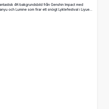
antastisk 4K-bakgrundsbild från Genshin Impact med
anyu och Lumine som firar ett snöigt Lyktefestival i Liyue
amn. Glödande himmelslyktor, blå lotusblommor och
raditionell kinesisk arkitektur skapar en hänförande
interkväll.