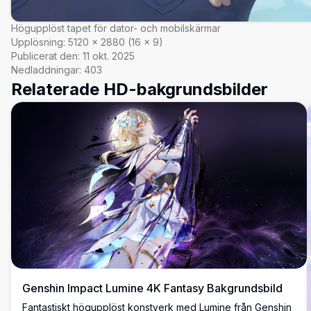
Högupplöst tapet för dator- och mobilskärmar
Upplösning:
5120
×
2880
(
16
×
9
)
Publicerat den:
11 okt. 2025
Nedladdningar:
403
Relaterade HD-bakgrundsbilder
Genshin Impact Lumine 4K Fantasy Bakgrundsbild
Fantastiskt högupplöst konstverk med Lumine från Genshin