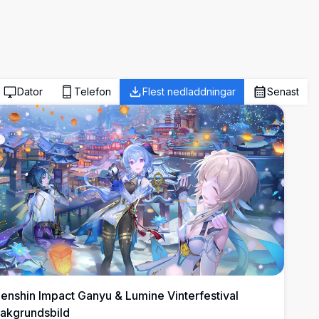
Dator
Telefon
Flest nedladdningar
Senast
enshin Impact Ganyu & Lumine Vinterfestival
akgrundsbild