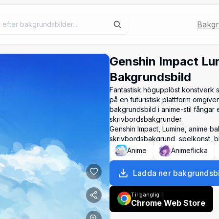
Bakgr
Genshin Impact Lu
Bakgrundsbild
Fantastisk högupplöst konstverk so
på en futuristisk plattform omgive
bakgrundsbild i anime-stil fångar
skrivbordsbakgrunder.
Genshin Impact, Lumine, anime ba
skrivbordsbakgrund, spelkonst, bl
Anime
Animeflicka
Ladda ner bakgrundsbi
Tillgänglig i
Chrome Web Store