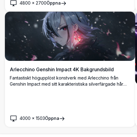
4800
×
2700
Öppna
Arlecchino Genshin Impact 4K Bakgrundsbild
Fantastiskt högupplöst konstverk med Arlecchino från
Genshin Impact med sitt karakteristiska silverfärgade hår
och röd-korsade ögon. Placerad mot en mystisk mörk
bakgrund med flytande partiklar och magiska rosa
ljuseffekter, perfekt för skrivbordsbakgrund.
4000
×
1503
Öppna