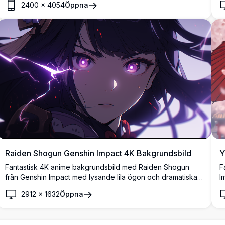
2400
×
4054
Öppna
bakgrund, som visar vacker anime-stil konst med flödande
hår och magisk atmosfär perfekt för alla skärmar.
Raiden Shogun Genshin Impact 4K Bakgrundsbild
Y
Fantastisk 4K anime bakgrundsbild med Raiden Shogun
F
från Genshin Impact med lysande lila ögon och dramatiska
I
blixteffekter. Högupplöst konstverk som visar Electro
a
2912
×
1632
Öppna
Archon i en fascinerande mörk atmosfär med eterisk
u
belysning och dynamiska visuella element.
k
s