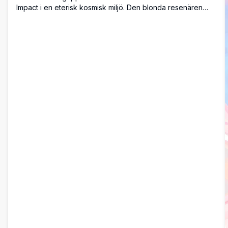
Impact i en eterisk kosmisk miljö. Den blonda resenären
avbildas med flödande hår och mystisk lila energi som
virvlar runt henne mot en stjärnklar nattbakgrund, perfekt
för skrivbordsbakgrunder.