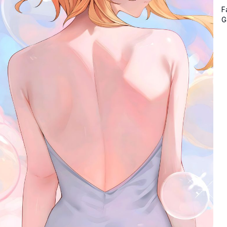
F
G
H
t
v