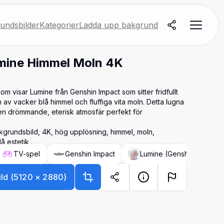
undsbilder
Kategorier
Ladda upp bakgrund
mine Himmel Moln 4K
m visar Lumine från Genshin Impact som sitter fridfullt
n av vacker blå himmel och fluffiga vita moln. Detta lugna
 en drömmande, eterisk atmosfär perfekt för
kgrundsbild, 4K, hög upplösning, himmel, moln,
å estetik
TV-spel
Genshin Impact
Lumine (Genshin Impact)
ld
(
5120
×
2880
)