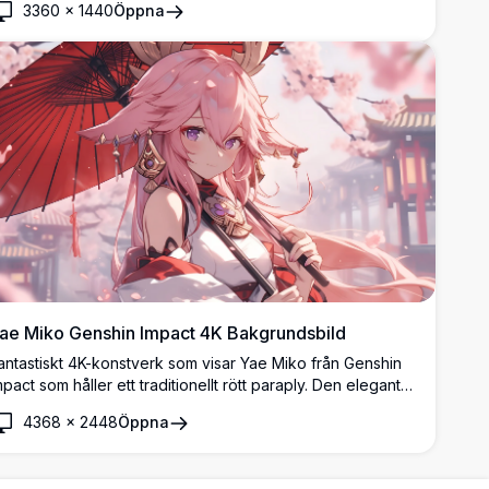
3360
×
1440
Öppna
ae Miko Genshin Impact 4K Bakgrundsbild
antastiskt 4K-konstverk som visar Yae Miko från Genshin
mpact som håller ett traditionellt rött paraply. Den eleganta
nime-karaktären avbildas med flödande rosa hår och
4368
×
2448
Öppna
tsmyckade accessoarer mot en drömmig
örsbärsblomsbakgrund, perfekt för
krivbordsbakgrunder.