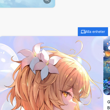
Alla enheter
G
B