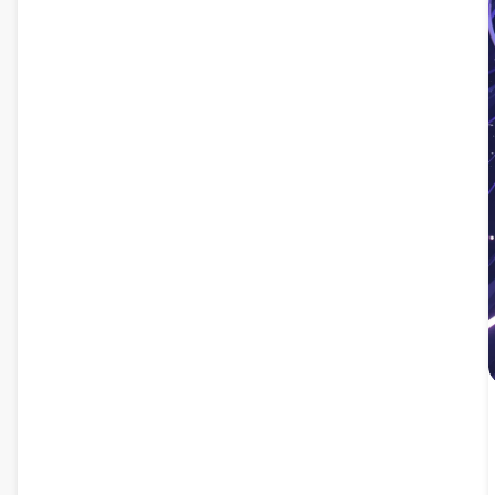
livfull lila och blå färgpalett.