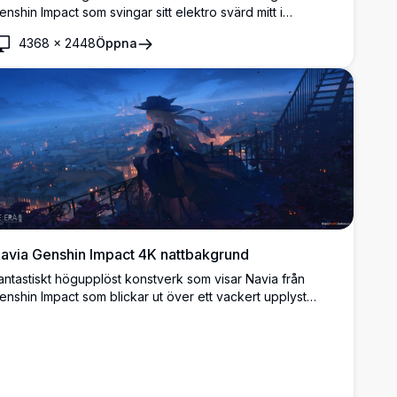
enshin Impact som svingar sitt elektro svärd mitt i
irvlande lila energi och körsbärsblomspetaler. Högupplöst
4368
×
2448
Öppna
nime-stil illustration perfekt för skrivbordsbakgrunder med
ivfull lila och rosa färgpalett som skapar en episk
tridsscen atmosfär.
avia Genshin Impact 4K nattbakgrund
antastiskt högupplöst konstverk som visar Navia från
enshin Impact som blickar ut över ett vackert upplyst
tadslandskap i skymningen. Anime-karaktären står elegant
å en balkong med sin karakteristiska hatt och flödande
år, omgiven av varma glödande ljus och en fascinerande
lå kvällshimmel.