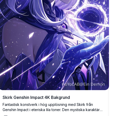
Skirk Genshin Impact 4K Bakgrund
Fantastisk konstverk i hög upplösning med Skirk från
Genshin Impact i eteriska lila toner. Den mystiska karaktären
håller en glödande kula mot en stjärnbeströdd kosmisk