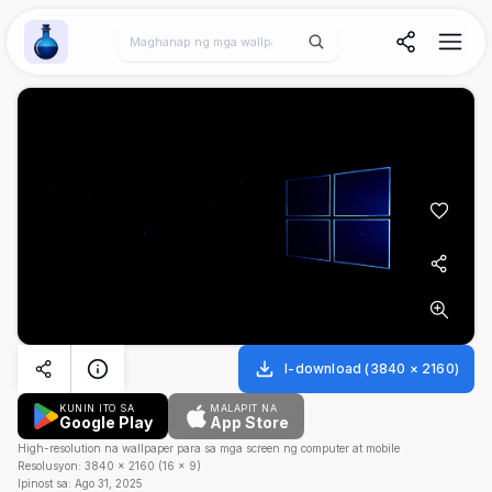
Wallpaper Alchemy
I-download
(
3840
×
2160
)
KUNIN ITO SA
MALAPIT NA
Google Play
App Store
High-resolution na wallpaper para sa mga screen ng computer at mobile
Resolusyon:
3840
×
2160
(
16
×
9
)
Ipinost sa:
Ago 31, 2025