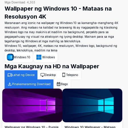
Mga Download:
4,303
Wallpaper ng Windows 10 - Mataas na
Resolusyon 4K
Maranasan ang iconic na wallpaper ng Windows 10 sa kamangha-manghang 4K
resolusyon. Ang mataas na kalidad na larawang ito ay nagpapakita ng klasikong
Windows logo na may makinis at madilim na background, perpekto para sa
pagpapahusay ng visual na atraksyon ng iyong desktop. Mainam para sa mga
tagahanga ng Windows at mga mahilig sa teknolohiya.
Windows 10, wallpaper, 4K, mataas na resolusyon, Windows logo, background ng
desktop, teknolohiya, madilim na tema
Windows 10
Windows
Mga Kaugnay na HD na Wallpaper
Lahat ng Device
Desktop
Telepono
Pinakamaraming Download
Bago
Wallpaper ng Windows 10 - Purple
Windows 10 Wallpaper - Mataas