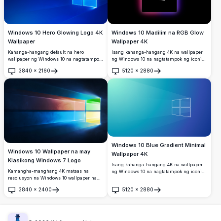
Windows 10 Hero Glowing Logo 4K
Windows 10 Madilim na RGB Glow
Wallpaper
Wallpaper 4K
Kahanga-hangang default na hero
Isang kahanga-hangang 4K na wallpaper
wallpaper ng Windows 10 na nagtatampok
ng Windows 10 na nagtatampok ng iconic
ng iconic na nagniningning na cyan na
na logo ng Windows na nakasentro sa
3840
×
2160
5120
×
2880
logo ng Windows laban sa malalim na
isang makinis na itim na background,
Buksan
Buksan
royal blue na background. Perpektong
napapalibutan ng maliwanag na RGB na
mataas na resolusyong 4K desktop
gradient na glow na may mga kulay na
background na may dynamic na light rays
orange, asul, rosas, at lila.
at modernong disenyo.
Windows 10 Blue Gradient Minimal
Windows 10 Wallpaper na may
Wallpaper 4K
Klasikong Windows 7 Logo
Isang kahanga-hangang 4K na wallpaper
Kamangha-manghang 4K mataas na
ng Windows 10 na nagtatampok ng iconic
resolusyon na Windows 10 wallpaper na
na logo ng Windows na nakabalangkas sa
nagtatampok ng iconic na apat na kulay na
puti laban sa maayos na blue-to-cyan
3840
×
2400
5120
×
2880
logo ng Windows 7 na may maliwanag na
gradient na background na may banayad
Buksan
Buksan
pula, berde, asul, at dilaw na mga panel,
na mga epekto ng sinag ng liwanag,
na nagpapaliwanag ng mga sinag ng
perpekto para sa mga modernong desktop
liwanag laban sa malalim na madilim na
setup.
asul na background.