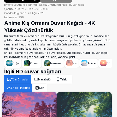
iPhone ve Android için yüksek çözünürlüklü mobil duvar kağıdı
Çözünürlük:
2400
×
4270
(
9
×
16
)
Gönderildiği tarih:
23 Ağu 2025
İndirmeler:
296
Anime Kış Ormanı Duvar Kağıdı - 4K
Yüksek Çözünürlük
Bu anime tarzı kış ormanı duvar kağıdının huzurlu güzelliğine dalın. Yansıtıcı bir
göletle birlikte sakin, karla kaplı bir manzaraya sahip olan bu yüksek çözünürlüklü
sanat eseri, huzurlu bir kış sabahının büyüsünü yakalar. Cihazınıza bir parça
sakinlik ve zarafet katmak için mükemmeldir.
anime kış ormanı duvar kağıdı, 4k duvar kağıdı, yüksek çözünürlük duvar kağıdı,
kar manzarası, kış sahnesi, sakin orman, yansıtıcı gölet
Doğa
Orman
Manzara
Kış
Anime
Güneş
İlgili HD duvar kağıtları
Tüm Cihazlar
Masaüstü
Telefon
En çok indirme
Son