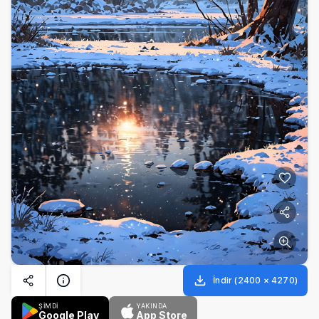
İndir
(
2400
×
4270
)
ŞİMDİ
YAKINDA
Google Play
App Store