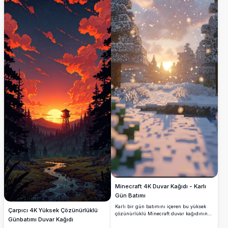
meyveler renk patlaması ekler. Doğa
ekranınızı geliştirmek için mükemmeldir.
severler ve sanat tutkunları için huzurlu,
yüksek kaliteli bir kış sahnesi arayanlar
için mükemmel.
Minecraft 4K Duvar Kağıdı - Karlı
Gün Batımı
Karlı bir gün batımını içeren bu yüksek
Çarpıcı 4K Yüksek Çözünürlüklü
çözünürlüklü Minecraft duvar kağıdının
Günbatımı Duvar Kağıdı
huzurlu güzelliğine dalın. Kar taneleri,
piksellenmiş ağaçlar arasında nazikçe