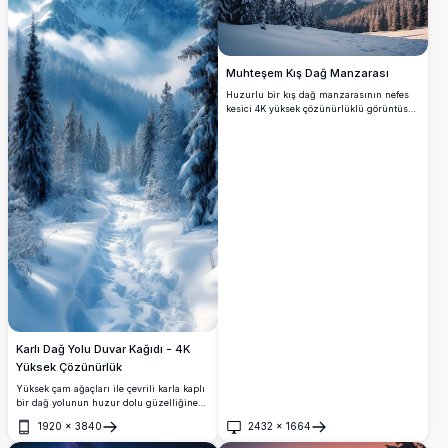
Muhteşem Kış Dağ Manzarası
Huzurlu bir kış dağ manzarasının nefes
kesici 4K yüksek çözünürlüklü görüntüsü.
Karla kaplı yaprak dökmeyen ağaçlar, gün
batımında dramatik bir gökyüzünün
altında, yumuşak, altın renkli bulutlarla
çevrili yüksek, engebeli zirvelere uzanan
bozulmamış bir karlı vadiyi çerçeveler.
Doğa severler için mükemmel olan bu
çarpıcı sahne, kış vahşi doğasının sakin
güzelliğini yakalar, duvar sanatı, arka
planlar veya seyahat ilhamı için idealdir.
Karlı Dağ Yolu Duvar Kağıdı - 4K
Yüksek Çözünürlük
Yüksek çam ağaçları ile çevrili karla kaplı
bir dağ yolunun huzur dolu güzelliğine
dalın. Bu yüksek çözünürlüklü duvar
1920
×
3840
2432
×
1664
kağıdı, görkemli zirveleri ve sakin kış
Aç
Aç
manzarasını yakalar, doğanın bozulmamış