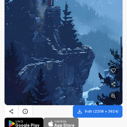
İndir
(
2208
×
3924
)
ŞİMDİ
YAKINDA
Google Play
App Store