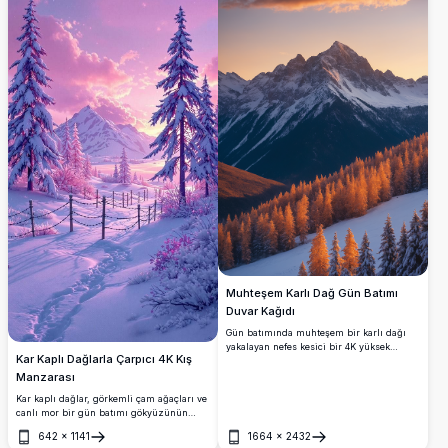
araziyi yakalayarak epik bir alp macerası
atmosferi yaratıyor.
Muhteşem Karlı Dağ Gün Batımı
Duvar Kağıdı
Gün batımında muhteşem bir karlı dağı
yakalayan nefes kesici bir 4K yüksek
Kar Kaplı Dağlarla Çarpıcı 4K Kış
çözünürlüklü duvar kağıdı. Batmakta olan
güneşin altın-turuncu parıltısı, engebeli
Manzarası
zirveleri aydınlatarak karla kaplı
Kar kaplı dağlar, görkemli çam ağaçları ve
yamaçlara ve aşağıdaki yaprak dökmeyen
canlı mor bir gün batımı gökyüzünün
ormana sıcak bir ton düşürür. Doğa
altında huzurlu bir patika içeren 4K
severler için mükemmel olan bu çarpıcı
642
×
1141
1664
×
2432
yüksek çözünürlüklü kış manzarasının
Aç
Aç
manzara görüntüsü, dağların huzurlu