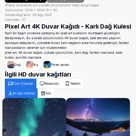
iPhone ve Android için yüksek çözünürlüklü mobil duvar kağıdı
Çözünürlük:
2208
×
3924
(
9
×
16
)
Gönderildiği tarih:
28 Ağu 2025
İndirmeler:
117
Pixel Art 4K Duvar Kağıdı - Karlı Dağ Kulesi
Karlı bir dağın zirvesine yerleşmiş bir pixel art kulesinin muhteşem güzelliğini
deneyimleyin. Bu yüksek çözünürlüklü 4K duvar kağıdı, kale benzeri yapının
karmaşık detaylarını, yüksekte duran karlı dağların arka fonunda gösteriyor, fantezi
manzaralarını sevenler için mükemmeldir.
pixel art, 4K duvar kağıdı, yüksek çözünürlük, karlı dağ, fantezi manzara, kale
kulesi, ayrıntılı manzara
Dağ
Kış
Piksel sanatı
İlgili HD duvar kağıtları
Tüm Cihazlar
Masaüstü
Telefon
En çok indirme
Son