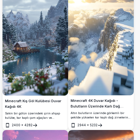
koleksiyonlar için çarpıcı manzaralar
arayanlar için mükemmel.
Minecraft 4K Duvar Kağıdı -
Minecraft Kış Göl Kulübesi Duvar
Bulutların Üzerinde Karlı Dağ
Kağıdı 4K
Zirveleri
Altın bulutların üzerinde görkemli bir
Sakin bir gölün üzerindeki şirin ahşap
şekilde yükselen kar kaplı dağ zirvelerini
kulübe, kar kaplı çam ağaçları ve
sergileyen bu muhteşem Minecraft 4K
muhteşem dağlarla çevrili nefes kesen bir
2400
×
4282
2944
×
5232
duvar kağıdı ile nefes kesen yükseklikleri
Minecraft kış manzarası, etkileyici 4K
Aç
Aç
deneyimleyin. Yüksek çözünürlüklü
çözünürlükte.
sahne, sıcak güneş ışığında yıkanan
dramatik kayalıkları ve bozulmamış karlı