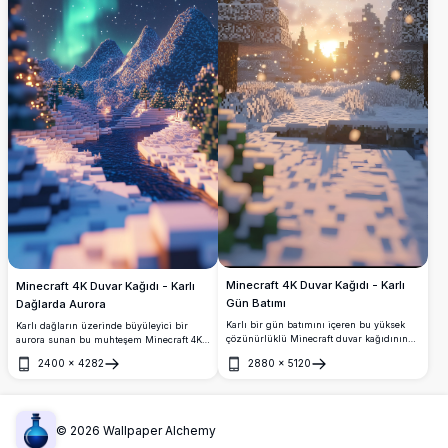
Minecraft 4K Duvar Kağıdı - Karlı
Minecraft 4K Duvar Kağıdı - Karlı
Gün Batımı
Dağlarda Aurora
Karlı bir gün batımını içeren bu yüksek
Karlı dağların üzerinde büyüleyici bir
çözünürlüklü Minecraft duvar kağıdının
aurora sunan bu muhteşem Minecraft 4K
huzurlu güzelliğine dalın. Kar taneleri,
duvar kağıdına dalın. Detaylı ve yüksek
2400
×
4282
2880
×
5120
piksellenmiş ağaçlar arasında nazikçe
çözünürlüklü sahne, Minecraft
Aç
Aç
düşerek her Minecraft meraklısının cihazı
dünyasında huzurlu bir kış gecesinin
için mükemmel olan sakin ve büyüleyici
özünü yakalar, sakin bir nehir ve parlayan
bir sahne yaratır.
ağaçlarla tamamlanmıştır.
©
2026
Wallpaper Alchemy