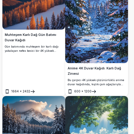
Muhteşem Karlı Dağ Gün Batımı
Duvar Kağıdı
Gün batımında muhteşem bir karlı dağı
yakalayan nefes kesici bir 4K yüksek
çözünürlüklü duvar kağıdı. Batmakta olan
güneşin altın-turuncu parıltısı, engebeli
zirveleri aydınlatarak karla kaplı
yamaçlara ve aşağıdaki yaprak dökmeyen
Anime 4K Duvar Kağıdı: Karlı Dağ
ormana sıcak bir ton düşürür. Doğa
Zirvesi
severler için mükemmel olan bu çarpıcı
manzara görüntüsü, dağların huzurlu
Bu çarpıcı 4K yüksek çözünürlüklü anime
güzelliğini masaüstünüze veya mobil
duvar kağıdında, kışlık çam ağaçlarıyla
ekranınıza getirir ve herhangi bir cihaz
çerçevelenmiş karla kaplı bir dağ
1664
×
2432
600
×
1200
için huzurlu ve ilham verici bir arka plan
zirvesinin huzurlu güzelliğini
Aç
Aç
sunar.
deneyimleyin. Doğanın huzurunu anime
sanatının cazibesiyle birleştirmeyi
sevenler için mükemmeldir.