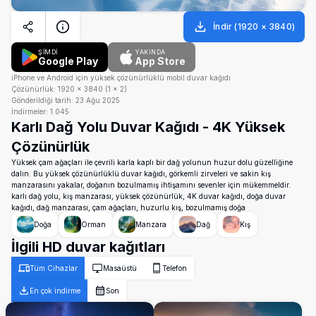
İndir
(
1920
×
3840
)
ŞİMDİ
YAKINDA
Google Play
App Store
iPhone ve Android için yüksek çözünürlüklü mobil duvar kağıdı
Çözünürlük:
1920
×
3840
(
1
×
2
)
Gönderildiği tarih:
23 Ağu 2025
İndirmeler:
1.045
Karlı Dağ Yolu Duvar Kağıdı - 4K Yüksek
Çözünürlük
Yüksek çam ağaçları ile çevrili karla kaplı bir dağ yolunun huzur dolu güzelliğine
dalın. Bu yüksek çözünürlüklü duvar kağıdı, görkemli zirveleri ve sakin kış
manzarasını yakalar, doğanın bozulmamış ihtişamını sevenler için mükemmeldir.
karlı dağ yolu, kış manzarası, yüksek çözünürlük, 4K duvar kağıdı, doğa duvar
kağıdı, dağ manzarası, çam ağaçları, huzurlu kış, bozulmamış doğa
Doğa
Orman
Manzara
Dağ
Kış
İlgili HD duvar kağıtları
Tüm Cihazlar
Masaüstü
Telefon
En çok indirme
Son