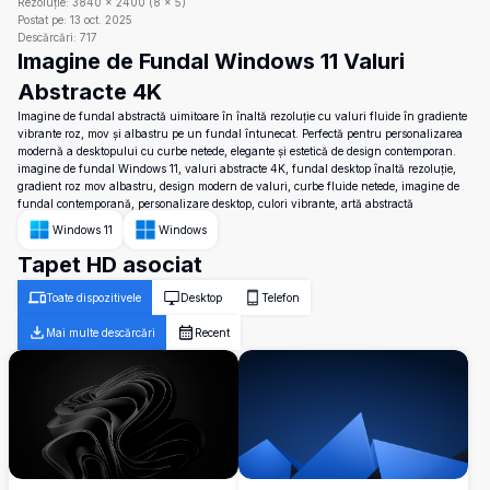
Rezoluție:
3840
×
2400
(
8
×
5
)
Postat pe:
13 oct. 2025
Descărcări:
717
Imagine de Fundal Windows 11 Valuri
Abstracte 4K
Imagine de fundal abstractă uimitoare în înaltă rezoluție cu valuri fluide în gradiente
vibrante roz, mov și albastru pe un fundal întunecat. Perfectă pentru personalizarea
modernă a desktopului cu curbe netede, elegante și estetică de design contemporan.
imagine de fundal Windows 11, valuri abstracte 4K, fundal desktop înaltă rezoluție,
gradient roz mov albastru, design modern de valuri, curbe fluide netede, imagine de
fundal contemporană, personalizare desktop, culori vibrante, artă abstractă
Windows 11
Windows
Tapet HD asociat
Toate dispozitivele
Desktop
Telefon
Mai multe descărcări
Recent