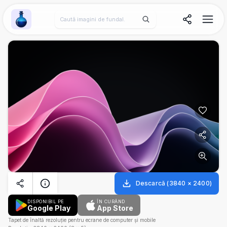
Wallpaper Alchemy
Descarcă
(
3840
×
2400
)
DISPONIBIL PE
ÎN CURÂND
Google Play
App Store
Tapet de înaltă rezoluție pentru ecrane de computer și mobile