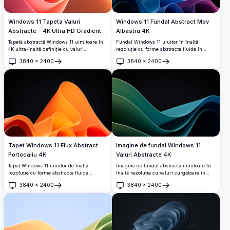
Windows 11 Tapeta Valuri
Windows 11 Fundal Abstract Mov
Abstracte - 4K Ultra HD Gradient
Albastru 4K
Portocaliu Roz Fundal Desktop
Tapetă abstractă Windows 11 uimitoare în
Fundal Windows 11 uluitor în înaltă
4K ultra-înaltă definiție cu valuri
rezoluție cu forme abstracte fluide în
curgătoare netede în gradienți portocalii și
gradienți vibranti de mov, albastru și
3840
×
2400
3840
×
2400
roz vibranți pe un cer albastru moale.
turcoaz pe un fundal întunecat. Perfect
Deschide
Deschide
Fundal desktop modern perfect pentru
pentru personalizarea modernă a desktop-
monitoare widescreen și afișaje
ului cu curbe netede și apel vizual
contemporane.
premium.
Tapet Windows 11 Flux Abstract
Imagine de fundal Windows 11
Portocaliu 4K
Valuri Abstracte 4K
Tapet Windows 11 uimitor de înaltă
Imagine de fundal abstractă uimitoare în
rezoluție cu forme abstracte fluide
înaltă rezoluție cu valuri curgătoare în
portocalii și galbene vibrante pe un fundal
gradienți eleganți de turcoaz și verde pe
3840
×
2400
3840
×
2400
negru profund. Design minimalist modern
un fundal întunecat. Perfectă pentru
Deschide
Deschide
cu curbe netede și gradiente creează o
configurații desktop moderne cu curbe
experiență desktop elegantă perfectă
netede și dinamice care creează adâncime
pentru configurații contemporane.
vizuală și atracție contemporană.