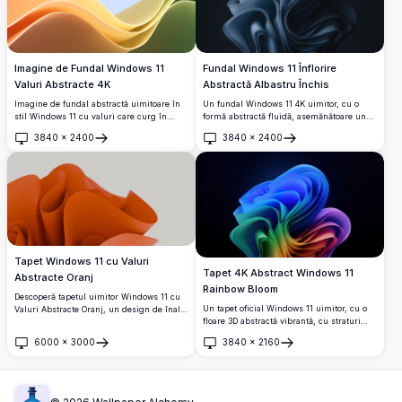
Imagine de Fundal Windows 11
Fundal Windows 11 Înflorire
Valuri Abstracte 4K
Abstractă Albastru Închis
Imagine de fundal abstractă uimitoare în
Un fundal Windows 11 4K uimitor, cu o
stil Windows 11 cu valuri care curg în
formă abstractă fluidă, asemănătoare unui
gradiente vibrante portocaliu, galben și
trandafir, în tonuri de albastru marin
3840
×
2400
3840
×
2400
verde pe un fundal albastru delicat.
închis. Curbe netede și stratificate apar
Deschide
Deschide
Fundal desktop perfect de înaltă rezoluție
dramatic pe un fundal întunecat, creând
cu elemente de design moderne și netede
un efect sculptural 3D elegant.
care surprind esența esteticii digitale
contemporane.
Tapet Windows 11 cu Valuri
Tapet 4K Abstract Windows 11
Abstracte Oranj
Rainbow Bloom
Descoperă tapetul uimitor Windows 11 cu
Un tapet oficial Windows 11 uimitor, cu o
Valuri Abstracte Oranj, un design de înaltă
floare 3D abstractă vibrantă, cu straturi
rezoluție 4K, cu spirale și valuri vibrant
curcubeu fluide care tranzitionează de la
portocalii. Perfect pentru a-ți îmbunătăți
6000
×
3000
3840
×
2160
albastru la verde, galben, roșu și violet pe
desktopul sau fondul Windows 11, acest
Deschide
Deschide
un fundal întunecat profund.
tapet de înaltă calitate oferă o atingere
modernă, artistică. Ideal pentru pasionații
de tehnologie și iubitorii de design, aduce
un estetism îndrăzneț și dinamic pe