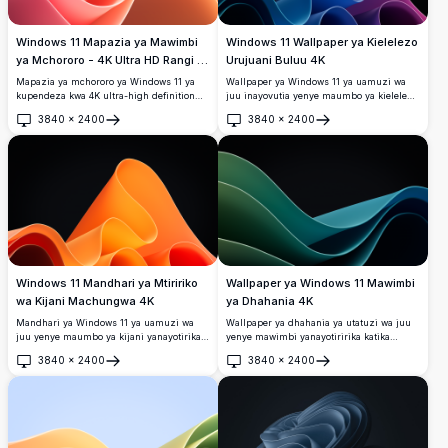
Windows 11 Mapazia ya Mawimbi
Windows 11 Wallpaper ya Kielelezo
ya Mchororo - 4K Ultra HD Rangi ya
Urujuani Buluu 4K
Orange Pink Desktop Background
Mapazia ya mchororo ya Windows 11 ya
Wallpaper ya Windows 11 ya uamuzi wa
kupendeza kwa 4K ultra-high definition
juu inayovutia yenye maumbo ya kielelezo
yanayoonyesha mawimbi laini
yanayotiririsha katika mielekeo ya kungʼaa
3840
×
2400
3840
×
2400
yanayotiririka katika mchanganyiko mkali
ya urujuani, buluu, na teal dhidi ya
Fungua
Fungua
wa orange na pink dhidi ya anga samawati
mandhari ya giza. Kamilifu kwa upangaji
laini. Mazingira ya kisasa kamili ya
wa kisasa wa desktop na mikunjo laini na
desktop kwa vipimo vya widescreen na
mvuto wa macho wa hali ya juu.
mionyo ya kisasa.
Windows 11 Mandhari ya Mtiririko
Wallpaper ya Windows 11 Mawimbi
wa Kijani Machungwa 4K
ya Dhahania 4K
Mandhari ya Windows 11 ya uamuzi wa
Wallpaper ya dhahania ya utatuzi wa juu
juu yenye maumbo ya kijani yanayotirika
yenye mawimbi yanayotiririka katika
machungwa na njano dhahiri dhidi ya
mchanganyiko mzuri wa rangi za teal na
3840
×
2400
3840
×
2400
mandharinyuma nyeusi kirefu. Muundo
kijani juu ya mandhari meusi. Kamili kwa
Fungua
Fungua
wa kisasa wa kiwango cha chini wenye
mipangilio ya kisasa ya desktop yenye
mikunjo laini na mipaka inayounda uzoefu
mikunjo laini na michoro inayounda kina
wa desktop mzuri kamili kwa mipangilio
cha kuona na mvuto wa kisasa.
ya kisasa.