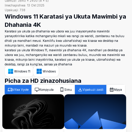
Uamuzi:
3840
×
2400
(
8
×
5
)
Imechapishwa:
13 Okt 2025
Upakuaji:
738
Windows 11 Karatasi ya Ukuta Mawimbi ya
Dhahania 4K
Karatasi ya ukuta ya dhahania wa ubora wa juu inayoonyesha mawimbi
yanayotiririka katika mchanganyiko mkali wa rangi za waridi, zambarau na buluu
dhidi ya mandhari meusi. Kamilifu kwa ubinafsishaji wa kisasa wa desktop na
mikunjo laini, maridadi na mazuri ya muundo wa kisasa.
karatasi ya ukuta Windows 11, mawimbi ya dhahania 4K, mandhari ya desktop ya
ubora wa juu, mchanganyiko wa waridi zambarau buluu, muundo wa mawimbi wa
kisasa, mikunjo laini inayotiririka, karatasi ya ukuta ya kisasa, ubinafsishaji wa
desktop, rangi za kung'aa, sanaa ya dhahania
Windows 11
Windows
Picha za HD zinazohusiana
Vifaa Vyote
Kompyuta
Simu
Vipakuzi zaidi
Mpya