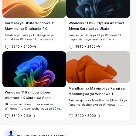
Karatasi ya Ukuta Windows 11
Windows 11 Bluu Nyeusi Abstract
Mawimbi ya Dhahania 4K
Bloom Karatasi ya Ukuta
Karatasi ya ukuta ya kushangaza ya
Karatasi ya ukuta ya 4K ya Windows 11
mtindo wa Windows 11 unaonyesha
inayovutia inayoonyesha umbo la
mawimbi yanayotiririka katika rangi za
kufurahisha kama waridi la abstract katika
3840
×
2400
3840
×
2400
machungwa, njano na kijani kibichi dhidi
vivuli vya bluu ya bahari. Mikondo laini
Fungua
Fungua
ya mandhari ya bluu laini. Mandhari
yenye matabaka inajitokeza kwa
kamili ya desktop ya uongozi wa juu na
kushangaza dhidi ya mandhari ya giza,
vipengele vya kisasa vya ubunifu
ikiunda athari nzuri ya kisanamu ya 3D.
vinavyonasa hali halisi ya urembo wa
kidijitali wa kisasa.
Mandhari ya Mawimbi ya Rangi ya
Windows 11 Rainbow Bloom
Machungwa ya Windows 11
Abstract 4K Ukuta wa Skrini
Pata maajabu ya Mandhari ya Mawimbi ya
Ukuta wa skrini mzuri wa rasmi wa
Rangi ya Machungwa ya Windows 11,
Windows 11 unaoonyesha maua ya 3D ya
muundo wa juu wa 4K unaoangazia
kuvutia yenye tabaka za upinde wa mvua
mawimbi ya machungwa yenye nguvu na
3840
×
2160
6000
×
3000
zinazotiririka zinazobadilika kutoka bluu
mizunguko. Kamili kwa kuboresha
Fungua
Fungua
hadi kijani, njano, nyekundu, na
eneokazi lako au mandhari ya Windows 11,
zambarau dhidi ya mandhari ya giza.
mandhari hii yenye ubora wa juu inatoa
mguso wa kisasa na wa kisanii. Bora kwa
wapenzi wa teknolojia na wenye shauku