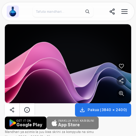
Wallpaper Alchemy
Pakua
(
3840
×
2400
)
GET IT ON
INAKUJA HIVI KARIBUNI
Google Play
App Store
Mandhari ya azimio la juu kwa skrini za kompyuta na simu