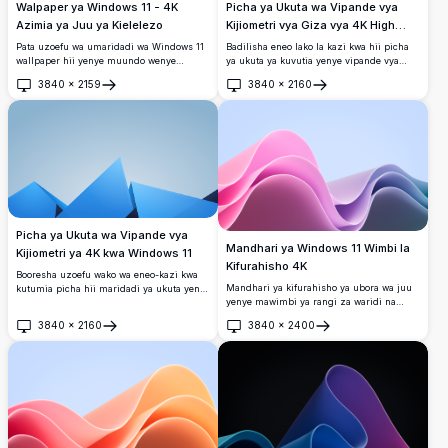
Walpaper ya Windows 11 - 4K
Picha ya Ukuta wa Vipande vya
Azimia ya Juu ya Kielelezo
Kijiometri vya Giza vya 4K High
Resolution kwa Windows 11
Pata uzoefu wa umaridadi wa Windows 11
Badilisha eneo lako la kazi kwa hii picha
wallpaper hii yenye muundo wenye
ya ukuta ya kuvutia yenye vipande vya
kielelezo cheusi cha kuvutia. Picha hii ya
kijiometri vya giza iliyoundwa kwa ajili ya
3840
×
2159
3840
×
2160
azimio la juu ya 4K inatoa mguso wa
Windows 11. Picha ya ubora wa juu
Fungua
Fungua
kisasa na wa kifahari kwa desktop yako,
inaonyesha vipande vya buluu vyenye
kamili kwa kuboresha nafasi yako ya kazi
kushangaza kwenye asili ya bluu iliyo na
ya kidijitali kwa kina na mtindo.
mchanganyiko wa rangi. Picha hii ya
ukuta ya 4K inaongeza mguso wa kisasa
na maridadi kwenye skrini yako, bora kwa
wataalamu na wapenzi wa muundo
wanaothamini uzuri wa minimalist ulio
sofistike.
Picha ya Ukuta wa Vipande vya
Mandhari ya Windows 11 Wimbi la
Kijiometri ya 4K kwa Windows 11
Kifurahisho 4K
Booresha uzoefu wako wa eneo-kazi kwa
Mandhari ya kifurahisho ya ubora wa juu
kutumia picha hii maridadi ya ukuta yenye
yenye mawimbi ya rangi za waridi na
vipande vya kijiometri ya 4K iliyoundwa
zambarau yanayotiririka kwenye
kwa ajili ya Windows 11. Inajumuisha
3840
×
2160
3840
×
2400
mazingira ya bluu laini. Bora kwa
maumbo ya samawi ya kupendeza ambayo
Fungua
Fungua
ubinafsishaji wa desktop ya Windows 11 na
yamepangwa katika mtindo wa kisasa na
mikunjo laini, ya kisasa na rangi za
wa minimalist dhidi ya mandharinyuma
mchangamano zinazoleta uzoefu wa
laini yenye mwonekano wa kivuli, picha hii
kuona wa utulivu lakini wenye nguvu.
ya azimio la juu inaleta hisia ya kisasa
kwenye skrini yako. Inafaa kwa wataalamu
na wapenda ubunifu, inaongeza mguso
wa usasa na ufanisi kwa eneo lolote la
kazi.