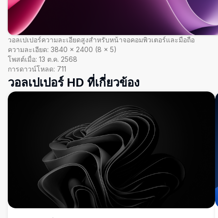
วอลเปเปอร์ความละเอียดสูงสำหรับหน้าจอคอมพิวเตอร์และมือถือ
ความละเอียด:
3840
×
2400
(
8
×
5
)
โพสต์เมื่อ:
13 ต.ค. 2568
การดาวน์โหลด:
711
วอลเปเปอร์ HD ที่เกี่ยวข้อง