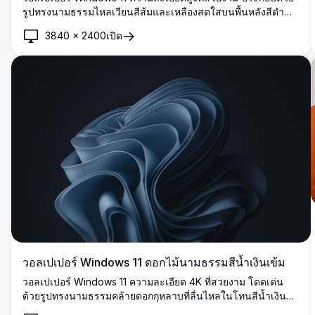
รูปทรงนามธรรมไหลเวียนสีส้มและเหลืองสดใสบนพื้นหลังสีดำ
เข้ม การออกแบบมินิมัลสมัยใหม่ด้วยเส้นโค้งเรียบและการไล่สี
3840
×
2400
เปิด
สร้างประสบการณ์เดสก์ท็อปที่หรูหราเหมาะสำหรับการตั้งค่าร่วม
สมัย
วอลเปเปอร์ Windows 11 ดอกไม้นามธรรมสีน้ำเงินเข้ม
วอลเปเปอร์ Windows 11 ความละเอียด 4K ที่สวยงาม โดดเด่น
ด้วยรูปทรงนามธรรมคล้ายดอกกุหลาบที่ลื่นไหลในโทนสีน้ำเงิน
เข้ม เส้นโค้งหลายชั้นที่นุ่มนวลปรากฏขึ้นอย่างน่าตื่นตาบนพื้น