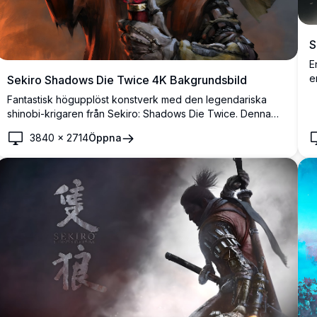
S
E
e
Sekiro Shadows Die Twice 4K Bakgrundsbild
a
Fantastisk högupplöst konstverk med den legendariska
v
shinobi-krigaren från Sekiro: Shadows Die Twice. Denna
dramatiska 4K-bakgrundsbild visar protagonisten i
3840
×
2714
Öppna
traditionell samurai-klädsel, svingande sin ikoniska katana
med mystiska röda energieffekter mot en stämningsfull,
atmosfärisk bakgrund.