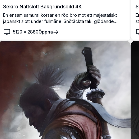
Sekiro Nattslott Bakgrundsbild 4K
S
En ensam samurai korsar en röd bro mot ett majestätiskt
E
japanskt slott under fullmåne. Snötäckta tak, glödande
s
lyktor och dimmiga berg skapar en hisnande cinematisk
f
5120
×
2880
Öppna
atmosfär inspirerad av Sekiro.
c