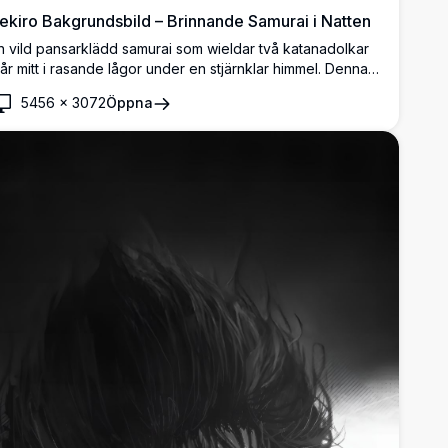
ekiro Bakgrundsbild – Brinnande Samurai i Natten
n vild pansarklädd samurai som wieldar två katanadolkar
tår mitt i rasande lågor under en stjärnklar himmel. Denna
antastiska 4K Sekiro-bakgrundsbild fångar ett intensivt,
5456
×
3072
Öppna
inematiskt ögonblick fyllt av eld, rök och episk atmosfär.