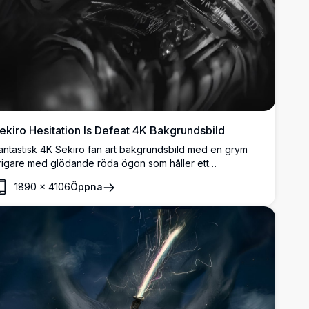
ekiro Hesitation Is Defeat 4K Bakgrundsbild
antastisk 4K Sekiro fan art bakgrundsbild med en grym
rigare med glödande röda ögon som håller ett
atanasvärd. Mörkt, stämningsfullt monokromt konstverk
1890
×
4106
Öppna
ed det fettstilta citatet 'Hesitation Is Defeat' som
verlager.