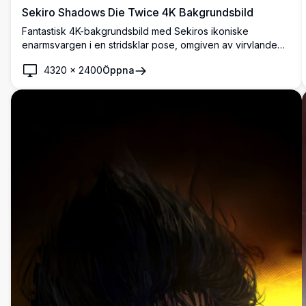
Sekiro Shadows Die Twice 4K Bakgrundsbild
Fantastisk 4K-bakgrundsbild med Sekiros ikoniske
enarmsvargen i en stridsklar pose, omgiven av virvlande
röda lönnlöv mot en dimmig feodal japansk slottsbakgrund.
4320
×
2400
Öppna