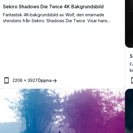
Sekiro Shadows Die Twice 4K Bakgrundsbild
Fantastisk 4K-bakgrundsbild av Wolf, den enarnade
shinobins från Sekiro: Shadows Die Twice. Visar hans
ikoniska protesarm med eld, dragen katana och dramatisk
stormig bakgrund i ultrahög upplösning.
S
F
k
k
2208
×
3927
Öppna
m
ö