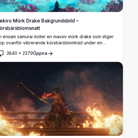
ekiro Mörk Drake Bakgrundsbild –
örsbärsblomsnatt
n ensam samurai möter en massiv mörk drake som stiger
pp ovanför vibrerande körsbärsblomträd under en
ånbelyst himmel. Detta fantastiska 4K digitala konstverk
3840
×
2379
Öppna
landar japansk mytologi med hänförande fantasisceneri.