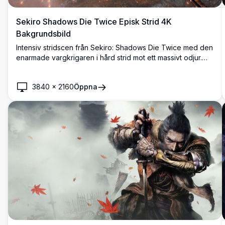
Sekiro Shadows Die Twice Episk Strid 4K
Bakgrundsbild
Intensiv stridscen från Sekiro: Shadows Die Twice med den
enarmade vargkrigaren i hård strid mot ett massivt odjur.
Gnistor flyger när katana möter klo i denna fantastiska
högupplösta gaming-bakgrundsbild som fångar spelets
3840
×
2160
Öppna
karakteristiska brutala strid och atmosfäriska belysning.