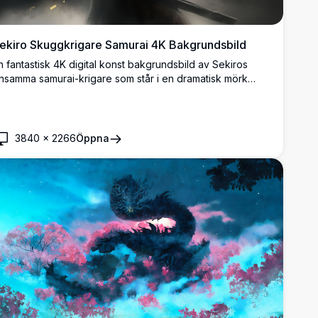
ekiro Skuggkrigare Samurai 4K Bakgrundsbild
n fantastisk 4K digital konst bakgrundsbild av Sekiros
nsamma samurai-krigare som står i en dramatisk mörk
tmosfär, svingar en katana med gyllene kronblad som
irvlar runt i filmisk högupplöst detalj.
3840
×
2266
Öppna