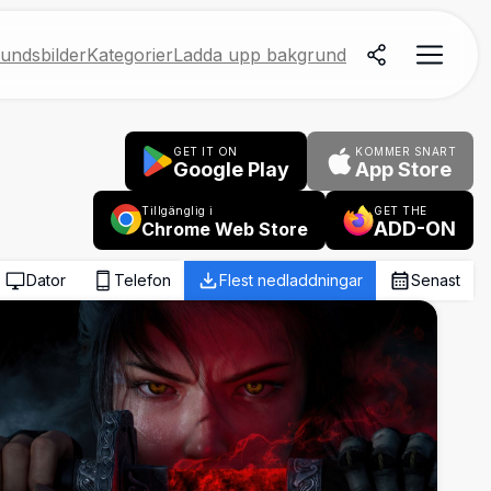
undsbilder
Kategorier
Ladda upp bakgrund
GET IT ON
KOMMER SNART
Google Play
App Store
Tillgänglig i
GET THE
ADD-ON
Chrome Web Store
Dator
Telefon
Flest nedladdningar
Senast