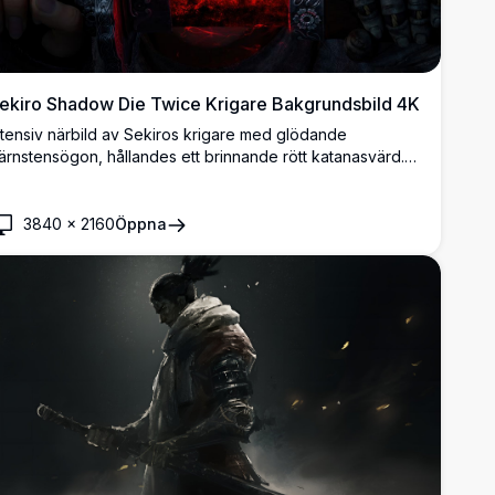
ekiro Shadow Die Twice Krigare Bakgrundsbild 4K
ntensiv närbild av Sekiros krigare med glödande
ärnstensögon, hållandes ett brinnande rött katanasvärd.
örkt, atmosfäriskt 4K-konstverk som fångar den vilda
ndan i det ikoniska action-äventyrsspelet.
3840
×
2160
Öppna