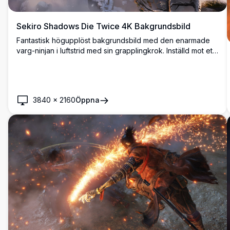
Sekiro Shadows Die Twice 4K Bakgrundsbild
Fantastisk högupplöst bakgrundsbild med den enarmade
varg-ninjan i luftstrid med sin grapplingkrok. Inställd mot ett
vackert japanskt landskap med traditionell arkitektur och
snötäckt terräng under en dramatisk solnedgångshimmel.
3840
×
2160
Öppna