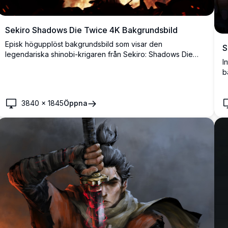
Sekiro Shadows Die Twice 4K Bakgrundsbild
Episk högupplöst bakgrundsbild som visar den
S
legendariska shinobi-krigaren från Sekiro: Shadows Die
I
Twice. Mot bakgrunden av ett brinnande tempel fångar
b
denna dramatiska scen den intensiva atmosfären i det
M
feodala Japan med fantastiska 4K-detaljer och cinematiska
a
ljuseffekter.
3840
×
1845
Öppna