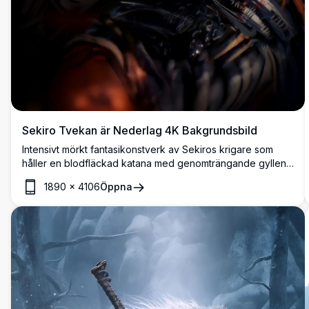
Sekiro Tvekan är Nederlag 4K Bakgrundsbild
Intensivt mörkt fantasikonstverk av Sekiros krigare som
håller en blodfläckad katana med genomträngande gyllene
ögon. Dramatisk gyllene bakgrund med den ikoniska frasen
1890
×
4106
Öppna
„Tvekan är Nederlag" fångar spelets obevekliga anda.