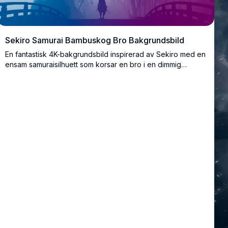
Sekiro Samurai Bambuskog Bro Bakgrundsbild
En fantastisk 4K-bakgrundsbild inspirerad av Sekiro med en
ensam samuraisilhuett som korsar en bro i en dimmig
bambuskog, badad i en hisnande blå-till-lila gradient.
Perfekt för stationära datorer och widescreen-skärmar.