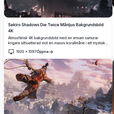
Sekiro Shadows Die Twice Månljus Bakgrundsbild
4K
Atmosfärisk 4K bakgrundsbild med en ensam samurai-
krigare silhuetterad mot en massiv korallmåne i ett mystiskt
japanskt landskap. Högupplöst konstverk fångar essensen
1920
×
1097
Öppna
av feodala Japan med antik arkitektur, frodig vegetation
och dramatisk belysning i ultradetaljerad kvalitet.