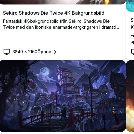
Sekiro Shadows Die Twice 4K Bakgrundsbild
S
Fantastisk 4K-bakgrundsbild från Sekiro: Shadows Die
K
Twice med den ikoniske enarmadevargkrigaren i dramatisk
stridspose, svingande en katana mot en mörk, stämningsfull
E
atmosfärisk bakgrund med japanska kanji.
u
m
3840
×
2160
Öppna
b