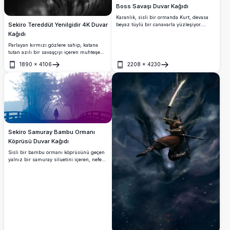
Boss Savaşı Duvar Kağıdı
Karanlık, sisli bir ormanda Kurt, devasa
Sekiro Tereddüt Yenilgidir 4K Duvar
beyaz tüylü bir canavarla yüzleşiyor.
Yalnız şinobi hazır durumda beklerken
Kağıdı
bir katana canavarı delip geçiyor. Sekiro:
Parlayan kırmızı gözlere sahip, katana
Shadows Die Twice'tan nefes kesici 4K
tutan azılı bir savaşçıyı içeren muhteşem
sinematik sanat eseri.
4K Sekiro hayran sanatı duvar kağıdı.
1890
×
4106
2208
×
4230
Üzerine kalın 'Tereddüt Yenilgidir' alıntısı
Aç
Aç
eklenmiş, karanlık, kasvetli tek renkli bir
sanat eseri.
Sekiro Samuray Bambu Ormanı
Köprüsü Duvar Kağıdı
Sisli bir bambu ormanı köprüsünü geçen
yalnız bir samuray siluetini içeren, nefes
kesici mavi-mor degradesiyle kaplı,
Sekiro'dan ilham alan çarpıcı bir 4K duvar
kağıdı. Masaüstü ve geniş ekran
monitörler için mükemmel.