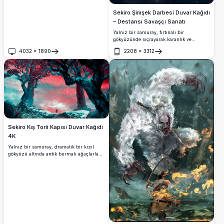
Sekiro Şimşek Darbesi Duvar Kağıdı
– Destansı Savaşçı Sanatı
Yalnız bir samuray, fırtınalı bir
gökyüzünde sıçrayarak karanlık ve
girdaplı bir güce karşı şimşekle yüklü
4032
×
1890
2208
×
3312
kılıcını savurur. Sekiro'dan ilham alan,
Aç
Aç
ham gücü, hareketi ve yoğunluğu
yakalayan çarpıcı 4K dijital sanat eseri.
Sekiro Kış Torii Kapısı Duvar Kağıdı
4K
Yalnız bir samuray, dramatik bir kızıl
gökyüzü altında antik burmalı ağaçlarla
çevrili karla kaplı bir torii kapısının
önünde durmaktadır. Parlayan camgöbeği
kar taneleri, bu etkileyici Sekiro ilhamlı
dijital sanat eserinde mistik ve dünya dışı
bir atmosfer yaratmaktadır.