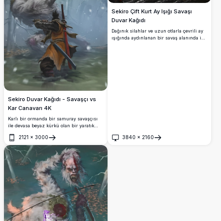
Sekiro Çift Kurt Ay Işığı Savaşı
Duvar Kağıdı
Dağınık silahlar ve uzun otlarla çevrili ay
ışığında aydınlanan bir savaş alanında iki
savaşçıyı betimleyen sinematik bir 4K
duvar kağıdı. 'Çift Kurt' anlamına gelen '雙
狼' Çin karakterleri fırtınalı gece
gökyüzüne hâkim olmaktadır.
Sekiro Duvar Kağıdı - Savaşçı vs
Kar Canavarı 4K
Karlı bir ormanda bir samuray savaşçısı
ile devasa beyaz kürkü olan bir yaratık
arasındaki zorlu savaş. Sekiro: Shadows
2121
×
3000
3840
×
2160
Die Twice hayranları için mükemmel,
Aç
Aç
sinematik detaylara sahip çarpıcı dijital
sanat.