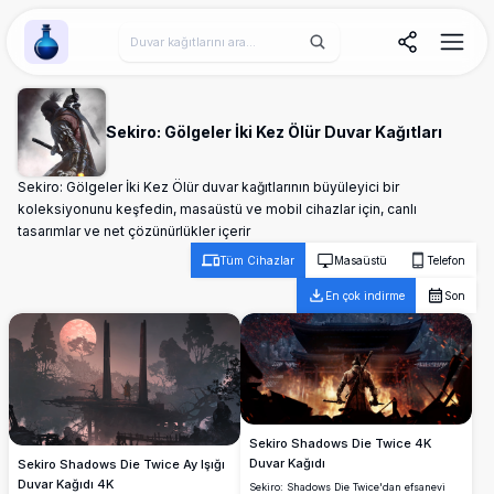
Wallpaper Alchemy
Sekiro: Gölgeler İki Kez Ölür Duvar Kağıtları
Sekiro: Gölgeler İki Kez Ölür duvar kağıtlarının büyüleyici bir
koleksiyonunu keşfedin, masaüstü ve mobil cihazlar için, canlı
tasarımlar ve net çözünürlükler içerir
Tüm Cihazlar
Masaüstü
Telefon
En çok indirme
Son
Sekiro Shadows Die Twice 4K
Duvar Kağıdı
Sekiro Shadows Die Twice Ay Işığı
Duvar Kağıdı 4K
Sekiro: Shadows Die Twice'dan efsanevi