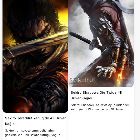
Sekiro Shadows Die Twice 4K
Duvar Kağıdı
Sekiro: Shadows Die Twice oyunundan tek
kollu şinobi Wolf'un çarpıcı 4K duvar
kağıdı. Ateşli ikonik protez kolu, çekilmiş
Sekiro Tereddüt Yenilgidir 4K Duvar
kataması ve ultra yüksek çözünürlüklü
dramatik fırtınalı arka planıyla dikkat
Kağıdı
çekici bir görsel.
Sekiro'nun savaşçısının delici altın
gözlerle kanlı bir katana tuttuğu yoğun
karanlık fantezi sanat eseri. 'Tereddüt