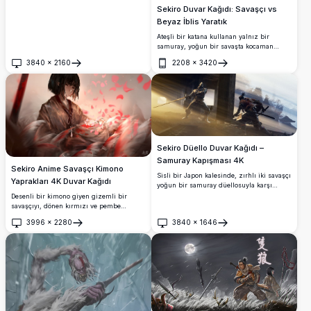
Sekiro Duvar Kağıdı: Savaşçı vs
Beyaz İblis Yaratık
Ateşli bir katana kullanan yalnız bir
samuray, yoğun bir savaşta kocaman
beyaz tüylü bir iblis yaratığıyla yüzleşiyor.
3840
×
2160
2208
×
3420
Dramatik aydınlatma ve dinamik aksiyon
Aç
Aç
ile Sekiro'dan çarpıcı 4K dijital sanat eseri.
Sekiro Düello Duvar Kağıdı –
Samuray Kapışması 4K
Sekiro Anime Savaşçı Kimono
Sisli bir Japon kalesinde, zırhlı iki savaşçı
Yaprakları 4K Duvar Kağıdı
yoğun bir samuray düellosuyla karşı
karşıya gelir. Dramatik altın ışık huzmeleri
Desenli bir kimono giyen gizemli bir
ahşap sütunların arasından süzülerek
savaşçıyı, dönen kırmızı ve pembe
ayrıntılı feodal zırhları ve katana kılıçlarını
yapraklar, tüyler ve bir katana ile
3996
×
2280
3840
×
1646
çarpıcı 4K çözünürlükte aydınlatır.
çevrelenmiş olarak gösteren büyüleyici bir
Aç
Aç
4K anime tarzı sanat eseri. Kasvetli ve
sinematik aydınlatma, duygusal ve
dramatik bir atmosfer yaratmaktadır.