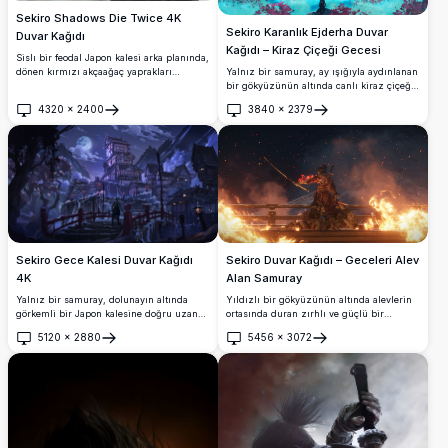
Sekiro Shadows Die Twice 4K
Sekiro Karanlık Ejderha Duvar
Duvar Kağıdı
Kağıdı – Kiraz Çiçeği Gecesi
Sislı bir feodal Japon kalesi arka planında,
Yalnız bir samuray, ay ışığıyla aydınlanan
dönen kırmızı akçaağaç yaprakları
bir gökyüzünün altında canlı kiraz çiçeği
arasında savaşa hazır bir pozda
ağaçlarının üzerinde yükselen devasa
Sekiro'nun ikonik tek kollu kurt savaşçısını
4320
×
2400
3840
×
2379
karanlık bir ejderhaya karşı duruyor. Bu
sergileyen çarpıcı 4K duvar kağıdı.
Aç
Aç
büyüleyici 4K dijital sanat eseri, Japon
mitolojisini nefes kesen fantezi
manzaralarıyla harmanlıyor.
Sekiro Gece Kalesi Duvar Kağıdı
Sekiro Duvar Kağıdı – Geceleri Alev
4K
Alan Samuray
Yalnız bir samuray, dolunayın altında
Yıldızlı bir gökyüzünün altında alevlerin
görkemli bir Japon kalesine doğru uzanan
ortasında duran zırhlı ve güçlü bir
kırmızı bir köprüden geçiyor. Karla kaplı
samuray çift katana kuşanmış halde
5120
×
2880
5456
×
3072
çatılar, parlayan fenerler ve sisli dağlar,
duruyor. Bu çarpıcı 4K Sekiro duvar
Aç
Aç
Sekiro'dan ilham alan nefes kesici bir
kağıdı, ateş, duman ve destansı atmosferle
sinematik atmosfer yaratıyor.
dolu yoğun, sinematik bir anı gözler
önüne seriyor.