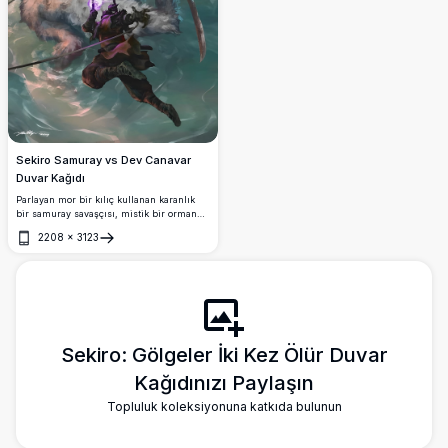
Sekiro Samuray vs Dev Canavar
Duvar Kağıdı
Parlayan mor bir kılıç kullanan karanlık
bir samuray savaşçısı, mistik bir ormanda
devasa, canavarca beyaz kürkü bir
2208
×
3123
yaratığa karşı atlar. Dramatik aydınlatma
Aç
ve yoğun dövüşle büyüleyici 4K dijital
fantezi çizimi.
Sekiro: Gölgeler İki Kez Ölür Duvar
Kağıdınızı Paylaşın
Topluluk koleksiyonuna katkıda bulunun