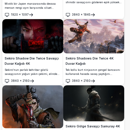
shinobi savaşçısını gösteren epik yüksek
Mistik bir Japon manzarasında devasa
çözünürlüklü duvar kağıdı. Yanan bir
mercan rengi ayın karşısında siluet
tapınak arka planında, bu dramatik sahne
halinde yalnız bir samuray savaşcısını
çarpıcı 4K detay ve sinematik ışık
1920
×
1097
3840
×
1845
gösteren atmosferik 4K duvar kağıdı.
Aç
Aç
efektleriyle feodal Japonya'nın yoğun
Yüksek çözünürlüklü sanat eseri, antik
atmosferini yakalıyor.
mimari, yemyeşil bitki örtüsü ve dramatik
aydınlatma ile feodal Japonya'nın özünü
ultra-detaylı kalitede yakalıyor.
Sekiro Shadow Die Twice Savaşçı
Sekiro Shadows Die Twice 4K
Duvar Kağıdı 4K
Duvar Kağıdı
Sekiro'nun parlak kehribar gözlü
Tek kollu kurt ninjasının çengel kancasını
savaşçısının yoğun yakın çekimi, elinde
kullanarak havada savaş yaptığını
alev alev yanan kırmızı bir katana tutuyor.
gösteren çarpıcı yüksek çözünürlüklü
3840
×
2160
3840
×
2160
İkonik aksiyon-macera oyununun sert
duvar kağıdı. Geleneksel mimari ve karla
Aç
Aç
ruhunu yansıtan karanlık, atmosferik 4K
kaplı arazi ile güzel Japon manzarasına
sanat eseri.
karşı dramatik bir gün batımı gökyüzü
altında.
Sekiro Gölge Savaşçı Samuray 4K