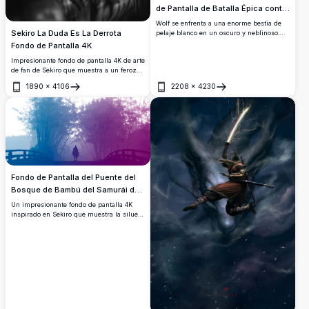
de Pantalla de Batalla Épica contra
el Jefe
Wolf se enfrenta a una enorme bestia de
Sekiro La Duda Es La Derrota
pelaje blanco en un oscuro y neblinoso
bosque. Una katana atraviesa al monstruo
Fondo de Pantalla 4K
mientras el solitario shinobi se mantiene
Impresionante fondo de pantalla 4K de arte
listo en esta impresionante obra de arte
de fan de Sekiro que muestra a un feroz
cinematográfica 4K de Sekiro: Shadows Die
guerrero con ojos rojos brillantes
Twice.
1890
×
4106
2208
×
4230
sosteniendo una katana. Obra de arte
Abrir
Abrir
oscura y sombría en monocromo con la
llamativa cita 'La Duda Es La Derrota'
superpuesta.
Fondo de Pantalla del Puente del
Bosque de Bambú del Samurái de
Sekiro
Un impresionante fondo de pantalla 4K
inspirado en Sekiro que muestra la silueta
de un solitario samurái cruzando un
puente en un neblinoso bosque de
bambú, bañado en un impresionante
degradado de azul a morado. Perfecto
para pantallas de escritorio y
panorámicas.