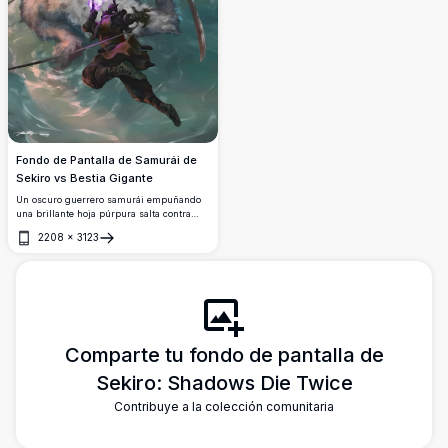
Fondo de Pantalla de Samurái de
Sekiro vs Bestia Gigante
Un oscuro guerrero samurái empuñando
una brillante hoja púrpura salta contra
una enorme criatura monstruosa de pelaje
2208
×
3123
blanco en un bosque místico.
Abrir
Impresionante arte digital de fantasía en
4K con iluminación dramática y combate
intenso.
Comparte tu fondo de pantalla de
Sekiro: Shadows Die Twice
Contribuye a la colección comunitaria