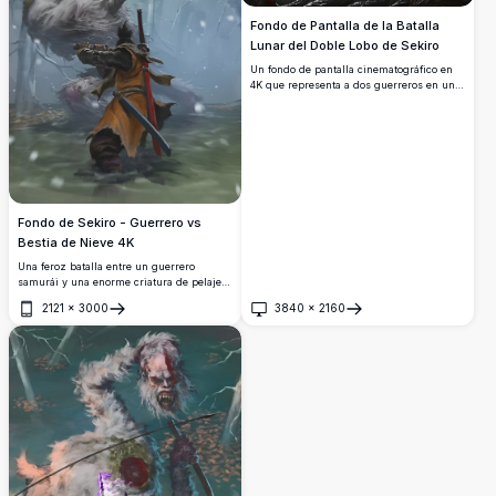
Fondo de Pantalla de la Batalla
Lunar del Doble Lobo de Sekiro
Un fondo de pantalla cinematográfico en
4K que representa a dos guerreros en un
campo de batalla iluminado por la luna,
rodeados de armas dispersas y hierba
alta. Los caracteres chinos '雙狼' que
significan 'Doble Lobo' dominan el cielo
nocturno tormentoso.
Fondo de Sekiro - Guerrero vs
Bestia de Nieve 4K
Una feroz batalla entre un guerrero
samurái y una enorme criatura de pelaje
blanco en un bosque nevado.
2121
×
3000
3840
×
2160
Impresionante arte digital con detalle
Abrir
Abrir
cinematográfico, perfecto para los
fanáticos de Sekiro: Shadows Die Twice.