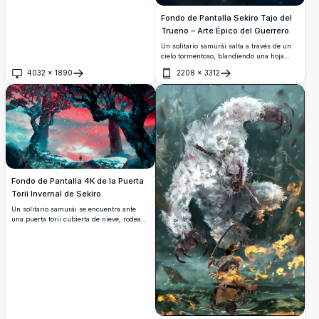
Fondo de Pantalla Sekiro Tajo del
Trueno – Arte Épico del Guerrero
Un solitario samurái salta a través de un
cielo tormentoso, blandiendo una hoja
cargada de relámpagos contra una oscura
4032
×
1890
2208
×
3312
y arremolinada fuerza. Impresionante obra
Abrir
Abrir
de arte digital en 4K que captura el poder
bruto, el movimiento y la intensidad
inspirados en Sekiro.
Fondo de Pantalla 4K de la Puerta
Torii Invernal de Sekiro
Un solitario samurái se encuentra ante
una puerta torii cubierta de nieve, rodeada
de antiguos árboles retorcidos bajo un
dramático cielo carmesí. Copos de nieve
cian brillantes crean una atmósfera
mística y de otro mundo en esta
impresionante obra de arte digital
inspirada en Sekiro.