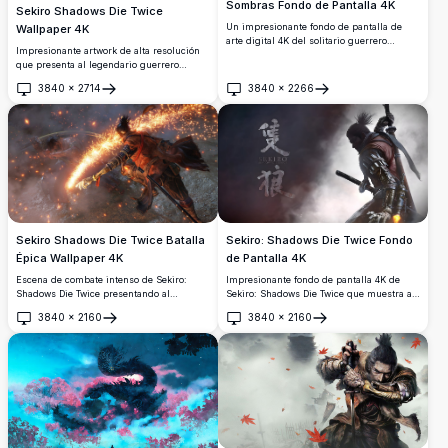
Sombras Fondo de Pantalla 4K
Sekiro Shadows Die Twice
Un impresionante fondo de pantalla de
Wallpaper 4K
arte digital 4K del solitario guerrero
Impresionante artwork de alta resolución
samurái de Sekiro, de pie en una
que presenta al legendario guerrero
dramática atmósfera oscura, blandiendo
shinobi de Sekiro: Shadows Die Twice. Este
una katana mientras pétalos dorados giran
3840
×
2714
3840
×
2266
dramático wallpaper 4K muestra al
Abrir
Abrir
a su alrededor con detalle cinematográfico
protagonista con atuendo tradicional de
en alta resolución.
samurái, empuñando su icónica katana
con efectos místicos de energía roja sobre
un fondo atmosférico y melancólico.
Sekiro Shadows Die Twice Batalla
Sekiro: Shadows Die Twice Fondo
Épica Wallpaper 4K
de Pantalla 4K
Escena de combate intenso de Sekiro:
Impresionante fondo de pantalla 4K de
Shadows Die Twice presentando al
Sekiro: Shadows Die Twice que muestra al
guerrero lobo de un brazo en feroz batalla
icónico guerrero lobo de un solo brazo en
3840
×
2160
3840
×
2160
contra una bestia masiva. Las chispas
una dramática pose de batalla, blandiendo
Abrir
Abrir
vuelan cuando la katana se encuentra con
una katana ante un fondo oscuro y
las garras en este impresionante
atmosférico con kanji japonés.
wallpaper gaming de alta resolución que
captura el combate brutal característico
del juego.