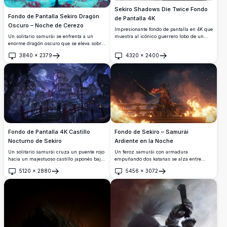
Sekiro Shadows Die Twice Fondo
Fondo de Pantalla Sekiro Dragón
de Pantalla 4K
Oscuro – Noche de Cerezo
Impresionante fondo de pantalla en 4K que
Un solitario samurái se enfrenta a un
muestra al icónico guerrero lobo de un
enorme dragón oscuro que se eleva sobre
solo brazo de Sekiro en postura de
vibrantes cerezos en flor bajo un cielo
combate, rodeado de remolinos de hojas
3840
×
2379
4320
×
2400
iluminado por la luna. Esta impresionante
de arce rojas sobre un fondo de un castillo
Abrir
Abrir
obra de arte digital en 4K fusiona la
feudal japonés envuelto en niebla.
mitología japonesa con paisajes de
fantasía impresionantes.
Fondo de Pantalla 4K Castillo
Fondo de Sekiro – Samurái
Nocturno de Sekiro
Ardiente en la Noche
Un solitario samurái cruza un puente rojo
Un feroz samurái con armadura
hacia un majestuoso castillo japonés bajo
empuñando dos katanas se alza entre
la luna llena. Tejados cubiertos de nieve,
llamas furiosas bajo un cielo estrellado.
5120
×
2880
5456
×
3072
faroles resplandecientes y montañas
Este impresionante fondo de pantalla 4K
Abrir
Abrir
neblinosas crean una impresionante
de Sekiro captura un momento
atmósfera cinematográfica inspirada en
cinematográfico e intenso lleno de fuego,
Sekiro.
humo y una atmósfera épica.