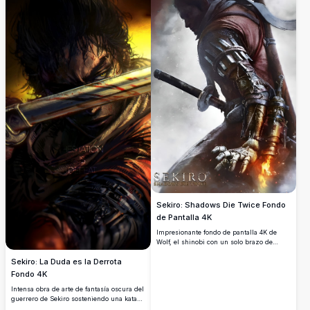
Sekiro: Shadows Die Twice Fondo
de Pantalla 4K
Impresionante fondo de pantalla 4K de
Wolf, el shinobi con un solo brazo de
Sekiro: Shadows Die Twice. Presenta su
Sekiro: La Duda es la Derrota
icónico brazo protésico en llamas, la
katana desenvainada y un dramático fondo
Fondo 4K
de tormenta en resolución ultra alta.
Intensa obra de arte de fantasía oscura del
guerrero de Sekiro sosteniendo una katana
manchada de sangre con penetrantes ojos