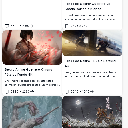
Fondo de Sekiro: Guerrero vs
Bestia Demonio Blanca
Un solitario samurái empuñando una
katana en llamas se enfrenta a una enorme
criatura demoníaca de pelaje blanco en
3840
×
2160
2208
×
3420
una intensa batalla. Impresionante arte
Abrir
Abrir
digital en 4K de Sekiro con iluminación
dramática y acción dinámica.
Fondo de Sekiro – Duelo Samurái
4K
Sekiro Anime Guerrero Kimono
Dos guerreros con armadura se enfrentan
Pétalos Fondo 4K
en un intenso duelo samurái en el interior
de una neblinosa fortaleza japonesa.
Una impresionante obra de arte estilo
Dramáticos rayos de luz dorada atraviesan
anime en 4K que presenta a un misterioso
los pilares de madera, iluminando en
guerrero con un kimono estampado,
3996
×
2280
3840
×
1646
detalle la armadura feudal y las katanas en
rodeado de remolinos de pétalos rojos y
Abrir
Abrir
impresionante resolución 4K.
rosados, plumas y una katana. Una
iluminación cinematográfica y dramática
crea una atmósfera emotiva e intensa.