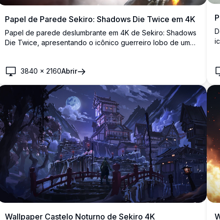
P
Papel de Parede Sekiro: Shadows Die Twice em 4K
D
Papel de parede deslumbrante em 4K de Sekiro: Shadows
i
Die Twice, apresentando o icônico guerreiro lobo de um
c
braço em pose dramática de batalha, empunhando uma
r
katana contra um fundo sombrio e atmosférico com kanji
j
3840
×
2160
Abrir
japonês.
Wallpaper Castelo Noturno de Sekiro 4K
W