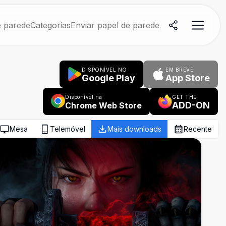
e parede
Categorias
Enviar papel de parede
DISPONÍVEL NO
EM BREVE
Google Play
App Store
Disponível na
GET THE
ADD-ON
Chrome Web Store
Mesa
Telemóvel
Mais downloads
Recente