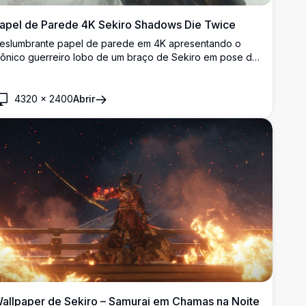
apel de Parede 4K Sekiro Shadows Die Twice
eslumbrante papel de parede em 4K apresentando o
cônico guerreiro lobo de um braço de Sekiro em pose de
ombate, rodeado por folhas de bordo vermelhas
edemoinhantes contra um cenário enevoado de castelo
aponês feudal.
4320
×
2400
Abrir
allpaper de Sekiro – Samurai em Chamas na Noite