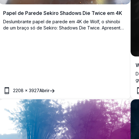
Papel de Parede Sekiro Shadows Die Twice em 4K
Deslumbrante papel de parede em 4K de Wolf, o shinobi
de um braço só de Sekiro: Shadows Die Twice. Apresenta
seu icônico braço protético em chamas, katana
desembainhada e um dramático fundo de tempestade em
detalhes de altíssima resolução.
W
D
g
u
2208
×
3927
Abrir
c