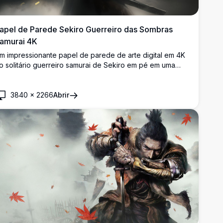
apel de Parede Sekiro Guerreiro das Sombras
amurai 4K
m impressionante papel de parede de arte digital em 4K
o solitário guerreiro samurai de Sekiro em pé em uma
ramática atmosfera sombria, empunhando uma katana
om pétalas douradas redemoinhando ao redor em
3840
×
2266
Abrir
etalhes cinematográficos de alta resolução.