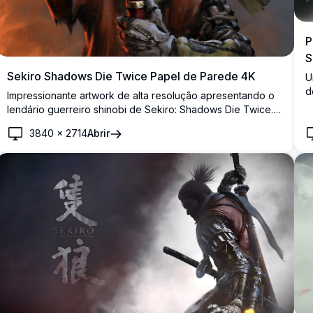
P
S
Sekiro Shadows Die Twice Papel de Parede 4K
U
d
Impressionante artwork de alta resolução apresentando o
d
lendário guerreiro shinobi de Sekiro: Shadows Die Twice.
c
Este papel de parede 4K dramático mostra o protagonista
3840
×
2714
Abrir
d
em traje tradicional de samurai, empunhando sua icônica
katana com efeitos místicos de energia vermelha contra um
fundo atmosférico e sombrio.