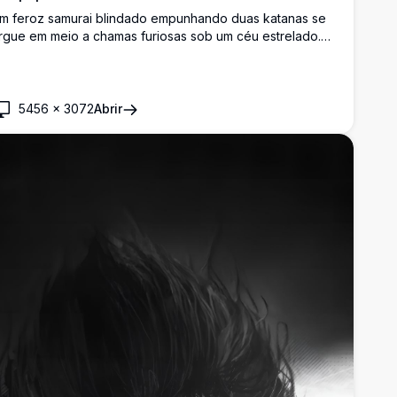
m feroz samurai blindado empunhando duas katanas se
rgue em meio a chamas furiosas sob um céu estrelado.
ste impressionante wallpaper de Sekiro em 4K captura um
omento intenso e cinematográfico repleto de fogo,
umaça e uma atmosfera épica.
5456
×
3072
Abrir