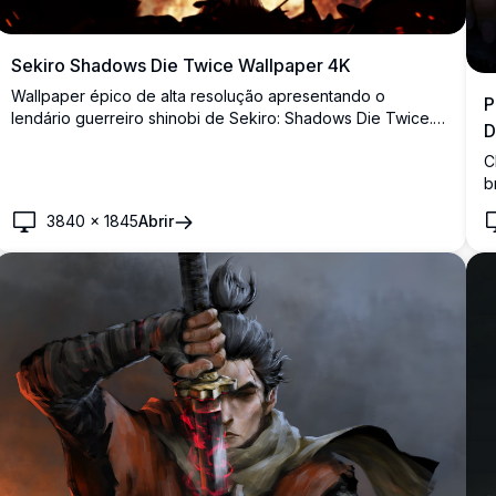
Sekiro Shadows Die Twice Wallpaper 4K
Wallpaper épico de alta resolução apresentando o
P
lendário guerreiro shinobi de Sekiro: Shadows Die Twice.
D
Ambientado contra um templo em chamas, esta cena
C
dramática captura a atmosfera intensa do Japão feudal
b
com detalhes 4K impressionantes e efeitos de iluminação
A
cinematográficos.
3840
×
1845
Abrir
d