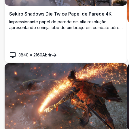
Sekiro Shadows Die Twice Papel de Parede 4K
Impressionante papel de parede em alta resolução
apresentando o ninja lobo de um braço em combate aéreo
usando seu gancho de agarrar. Situado contra uma bela
paisagem japonesa com arquitetura tradicional e terreno
coberto de neve sob um céu dramático do pôr do sol.
3840
×
2160
Abrir