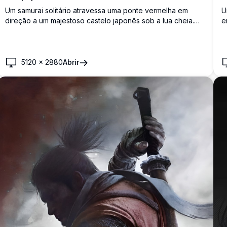
Um samurai solitário atravessa uma ponte vermelha em
U
direção a um majestoso castelo japonês sob a lua cheia.
e
Telhados cobertos de neve, lanternas brilhantes e
E
montanhas enevoadas criam uma atmosfera
m
cinematográfica deslumbrante inspirada em Sekiro.
f
5120
×
2880
Abrir