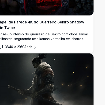
apel de Parede 4K do Guerreiro Sekiro Shadow
ie Twice
lose-up intenso do guerreiro de Sekiro com olhos âmbar
rilhantes, segurando uma katana vermelha em chamas.
rte 4K atmosférica e sombria que captura o espírito feroz
3840
×
2160
Abrir
o icônico jogo de ação e aventura.