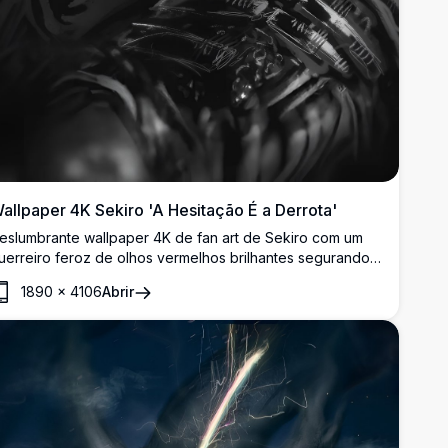
allpaper 4K Sekiro 'A Hesitação É a Derrota'
eslumbrante wallpaper 4K de fan art de Sekiro com um
uerreiro feroz de olhos vermelhos brilhantes segurando
ma katana. Arte sombria e melancólica em monocromático
1890
×
4106
Abrir
om a icônica frase 'A Hesitação É a Derrota' em destaque.