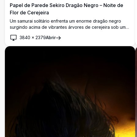
Papel de Parede Sekiro Dragão Negro – Noite de
Flor de Cerejeira
Um samurai solitário enfrenta um enorme dragão negro
surgindo acima de vibrantes árvores de cerejeira sob um
céu iluminado pela lua. Esta deslumbrante arte digital em 4K
3840
×
2379
Abrir
combina a mitologia japonesa com uma cenografia
fantástica de tirar o fôlego.