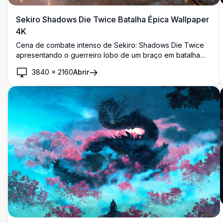
Sekiro Shadows Die Twice Batalha Épica Wallpaper
4K
Cena de combate intenso de Sekiro: Shadows Die Twice
apresentando o guerreiro lobo de um braço em batalha
feroz contra uma besta massiva. Faíscas voam quando a
3840
×
2160
Abrir
katana encontra as garras neste impressionante wallpaper
gaming de alta resolução capturando o combate brutal
característico do jogo e iluminação atmosférica.