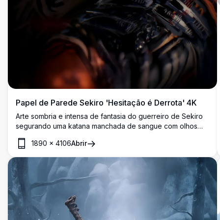
Papel de Parede Sekiro 'Hesitação é Derrota' 4K
Arte sombria e intensa de fantasia do guerreiro de Sekiro
segurando uma katana manchada de sangue com olhos
dourados penetrantes. Cenário dourado dramático com a
1890
×
4106
Abrir
frase icônica 'Hesitação é Derrota' que captura o espírito
implacável do jogo.