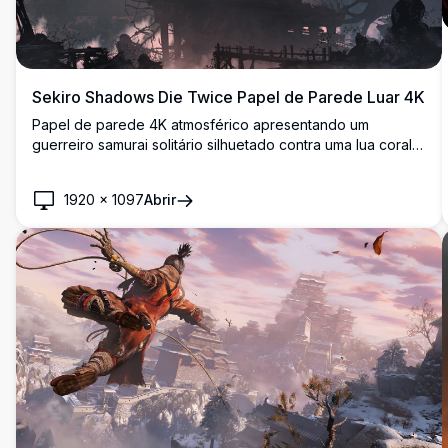
Sekiro Shadows Die Twice Papel de Parede Luar 4K
Papel de parede 4K atmosférico apresentando um
guerreiro samurai solitário silhuetado contra uma lua coral
massiva em uma paisagem japonesa mística. Arte de alta
resolução captura a essência do Japão feudal com
1920
×
1097
Abrir
arquitetura antiga, vegetação exuberante e iluminação
dramática em qualidade ultra-detalhada.