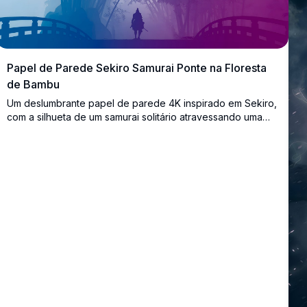
Papel de Parede Sekiro Samurai Ponte na Floresta
de Bambu
Um deslumbrante papel de parede 4K inspirado em Sekiro,
com a silhueta de um samurai solitário atravessando uma
ponte enevoada em uma floresta de bambu, banhada em
um gradiente de azul a roxo de tirar o fôlego. Perfeito para
desktops e monitores widescreen.