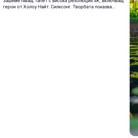
Зашеметяващ тапет с висока резолюция 4K, включващ
герои от Холоу Найт: Силксонг. Творбата показва
иконните силуети с рога на минималистичен тъмен
фон, перфектен за фенове на играта, които търсят
визуално впечатляващ фон за компютър или мобилен
телефон.