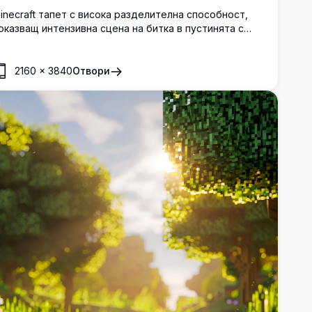
inecraft тапет с висока разделителна способност,
оказващ интензивна сцена на битка в пустинята с
лекс, яздеща брониран кон, зомби войник, скелетни
трелци и летящи персонажи в ярък блоков свят.
2160
×
3840
Отвори