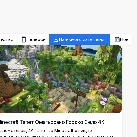
пютър
Телефон
Най-много изтегляния
Нов
inecraft Тапет Омагьосано Горско Село 4K
ашеметяващ 4K тапет за Minecraft с пищно
магьосано горско село с древни руини, цветни цветя,