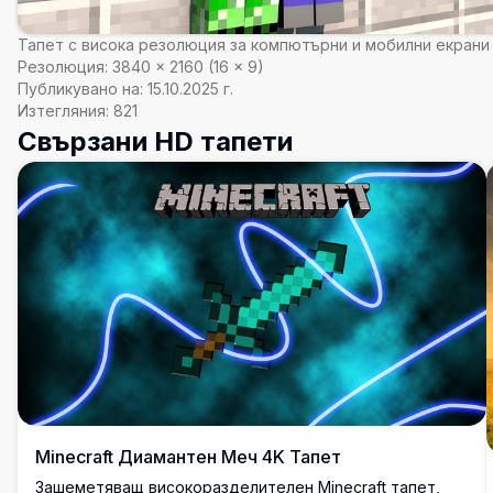
Тапет с висока резолюция за компютърни и мобилни екрани
Резолюция:
3840
×
2160
(
16
×
9
)
Публикувано на:
15.10.2025 г.
Изтегляния:
821
Свързани HD тапети
Minecraft Диамантен Меч 4K Тапет
Зашеметяващ високоразделителен Minecraft тапет,