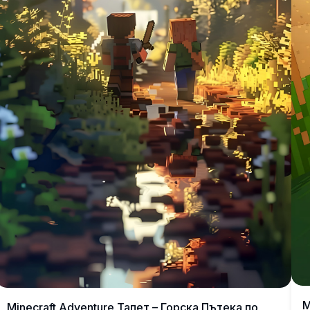
M
Minecraft Adventure Тапет – Горска Пътека по