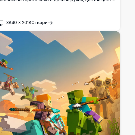
ървени конструкции и ярка зеленина. Перфектен за
онове на работния плот с ултра висока разделителна
пособност.
3840
×
2018
Отвори