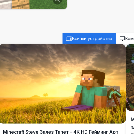
Всички устройства
Ком
M
З
Minecraft Steve Залез Тапет – 4K HD Гейминг Арт
о