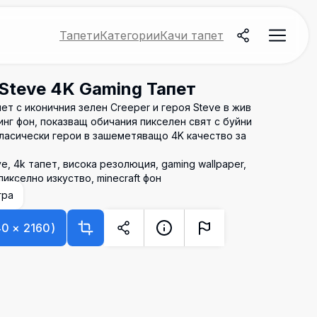
Тапети
Категории
Качи тапет
 Steve 4K Gaming Тапет
ет с иконичния зелен Creeper и героя Steve в жив
нг фон, показващ обичания пикселен свят с буйни
класически герои в зашеметяващо 4K качество за
eve, 4k тапет, висока резолюция, gaming wallpaper,
пикселно изкуство, minecraft фон
гра
40
×
2160
)