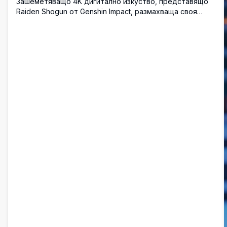
Зашеметяващо 4K дигитално изкуство, представящо
Raiden Shogun от Genshin Impact, размахваща своя
електро меч сред въртяща се лилава енергия и
листенца от черешов цвят. Високоразделителна
илюстрация в аниме стил, идеална за фонове на
работния плот с жизнена лилава и розова цветова
палитра, създаваща атмосфера на епична бойна сцена.