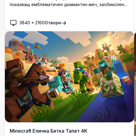
показващ емблематичен диамантен меч, заобиколен
от светещи сини енергийни пръстени и светлинни
ефекти. Перфектен за феновете на популярната
sandbox игра, които търсят премиум качествени
3840
×
2160
Отвори
фонове с ярки цветове и динамични визуални
елементи.
Minecraft Епична Битка Тапет 4K