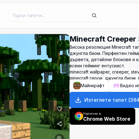
Minecraft Creeper
Висока резолюция Minecraft тап
джунгла биом. Перфектен гейми
дървета, детайлни блокове и 
всеки гейминг ентусиаст.
minecraft wallpaper, creeper, st
minecraft герои, джунгла биом, 
Майнкрафт
Видео и
Изтеглете тапет
(
38
Налично в
Chrome Web Store