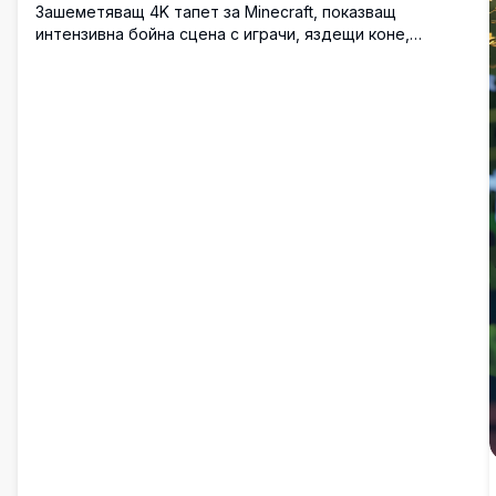
Зашеметяващ 4K тапет за Minecraft, показващ
интензивна бойна сцена с играчи, яздещи коне,
зомбита, крийпъри и скелети, сблъскващи се в ярък
блоков пейзаж под златно небе.