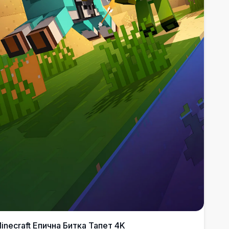
inecraft Епична Битка Тапет 4K