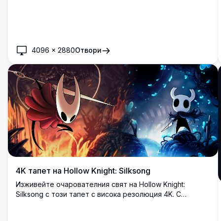
4096
×
2880
Отвори
4K тапет на Hollow Knight: Silksong
Изживейте очарователния свят на Hollow Knight:
Silksong с този тапет с висока резолюция 4K. С
представяне на живи червени и сини царства, това
произведение на изкуството улавя същността на