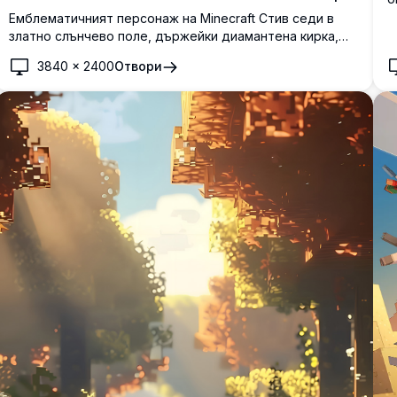
д
Емблематичният персонаж на Minecraft Стив седи в
ф
златно слънчево поле, държейки диамантена кирка,
с
съчетавайки стила пиксел-арт с невероятен фон на
3840
×
2400
Отвори
залез от реалния свят. Перфектен тапет за феновете
на Minecraft и любителите на гейминга.