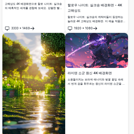
고해상도 4K 배경화면으로 할로 나이트: 실크송
할로우 나이트: 실크송 배경화면 - 4K
의 매혹적인 세계를 경험해 보세요. 강렬한 빨강
고해상도
과 파랑의 영역을 특징으로 하는 이 작품은 게임
의 분위기를 잘 담아내며, 아이코닉한 캐릭터들
할로우 나이트: 실크송의 캐릭터들이 등장하는
을 본연의 모습으로 보여줍니다. 팬과 게이머 모
놀라운 4K 고해상도 배경화면. 이 예술 작품은
두에게 완벽합니다.
상징적인 뿔 실루엣을 미니멀한 어두운 배경과
3333
×
1469
1920
×
1080
함께 조명하여, 시각적으로 인상적인 데스크탑
열기
열기
이나 모바일 배경을 찾는 게임 팬들에게 완벽합
니다.
라이덴 쇼군 원신 4K 배경화면
소용돌이치는 보라색 에너지와 벚꽃 꽃잎 속에
서 번개 검을 휘두르는 원신의 라이덴 쇼군을 특
징으로 하는 놀라운 4K 디지털 아트워크. 생동감
넘치는 보라색과 분홍색 컬러 팔레트로 서사적
인 전투 장면 분위기를 연출하는 데스크톱 배경
에 완벽한 고해상도 애니메이션 스타일 일러스
트레이션.