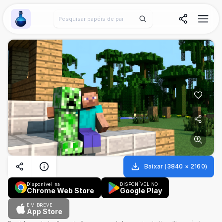
Wallpaper Alchemy
Baixar
(
3840
×
2160
)
Disponível na
DISPONÍVEL NO
Chrome Web Store
Google Play
EM BREVE
App Store