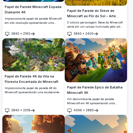
Papel de Parede Minecraft Espada
Papel de Parede do Steve de
Diamante 4K
Minecraft ao Pôr do Sol – Arte
Impressionante papel de parede Minecraft
Gaming 4K HD
O icônico personagem Steve do Minecraft
em alta resolução apresentando uma
senta em um campo iluminado pelo sol
icônica espada de diamante cercada por
dourado segurando uma picareta de
anéis de energia azul brilhante e efeitos
3840
×
2160
3840
×
2400
diamante, combinando o estilo pixel art
de luz. Perfeito para fãs do popular jogo
Abrir
Abrir
com um deslumbrante pôr do sol do
sandbox que procuram fundos de
mundo real. Papel de parede perfeito para
qualidade premium com cores vibrantes e
fãs de Minecraft e entusiastas de jogos.
elementos visuais dinâmicos.
Papel de Parede 4K da Vila na
Floresta Encantada do Minecraft
Papel de Parede Épico de Batalha
Impressionante papel de parede 4K do
Minecraft apresentando uma exuberante
Minecraft 4K
vila em floresta encantada com ruínas
Um deslumbrante papel de parede
antigas, flores coloridas, estruturas de
Minecraft em 4K apresentando uma
madeira e vegetação vibrante. Perfeito
intensa cena de batalha com jogadores
para planos de fundo de desktop com
3840
×
2018
4096
×
2880
montando cavalos, zumbis, creepers e
Abrir
Abrir
detalhes em resolução ultra-alta.
esqueletos se chocando por uma vibrante
paisagem quadriculada sob um céu
dourado.