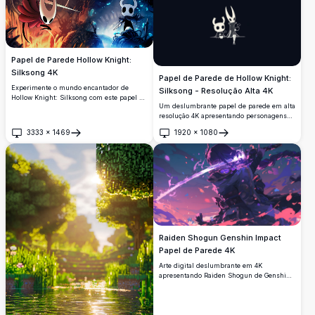
paisagem pixelizada, perfeita para
entusiastas de jogos.
Papel de Parede Hollow Knight:
Silksong 4K
Papel de Parede de Hollow Knight:
Experimente o mundo encantador de
Silksong - Resolução Alta 4K
Hollow Knight: Silksong com este papel de
Um deslumbrante papel de parede em alta
parede 4K de alta resolução. Apresentando
resolução 4K apresentando personagens
reinos vibrantes em vermelho e azul, esta
de Hollow Knight: Silksong. A arte destaca
obra de arte capta a essência da atmosfera
3333
×
1469
1920
×
1080
as icônicas silhuetas com chifres contra
do jogo, mostrando os personagens
Abrir
Abrir
um fundo escuro minimalista, perfeito
icônicos em seu elemento, perfeito para
para fãs do jogo que procuram um fundo
fãs e jogadores.
de desktop ou móvel visualmente
impressionante.
Raiden Shogun Genshin Impact
Papel de Parede 4K
Arte digital deslumbrante em 4K
apresentando Raiden Shogun de Genshin
Impact empunhando sua espada eletro em
meio a energia roxa rodopiante e pétalas
de cerejeira. Ilustração em alta resolução
estilo anime perfeita para planos de fundo