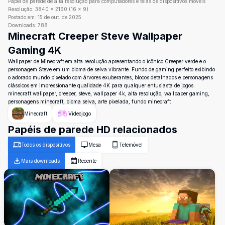
Papel de parede de alta resolução para computadores e telas de dispositivos móveis
Resolução:
3840
×
2160
(
16
×
9
)
Postado em:
15 de out. de 2025
Downloads:
788
Minecraft Creeper Steve Wallpaper
Gaming 4K
Wallpaper de Minecraft em alta resolução apresentando o icônico Creeper verde e o
personagem Steve em um bioma de selva vibrante. Fundo de gaming perfeito exibindo
o adorado mundo pixelado com árvores exuberantes, blocos detalhados e personagens
clássicos em impressionante qualidade 4K para qualquer entusiasta de jogos.
minecraft wallpaper, creeper, steve, wallpaper 4k, alta resolução, wallpaper gaming,
personagens minecraft, bioma selva, arte pixelada, fundo minecraft
Minecraft
Videojogo
Papéis de parede HD relacionados
Todos os dispositivos
Mesa
Telemóvel
Mais downloads
Recente